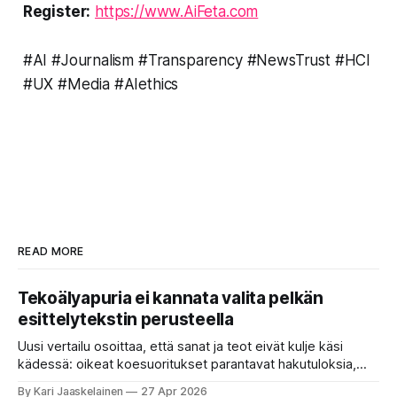
Register:
https://www.AiFeta.com
#AI #Journalism #Transparency #NewsTrust #HCI
#UX #Media #AIethics
READ MORE
Tekoälyapuria ei kannata valita pelkän
esittelytekstin perusteella
Uusi vertailu osoittaa, että sanat ja teot eivät kulje käsi
kädessä: oikeat koesuoritukset parantavat hakutuloksia,
kun etsitään sopivaa tekoälyapuria tuhansien joukosta. Olet
By Kari Jaaskelainen
27 Apr 2026