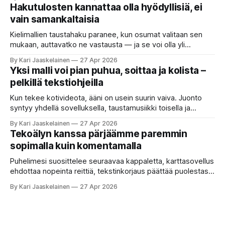
etsimässä verkosta apuria, joka hoitaisi puolestasi arjen
Hakutulosten kannattaa olla hyödyllisiä, ei
askareita: täyttäisi lomakkeen, järjestäisi matkasuunnitelman
vain samankaltaisia
tai seulisi pitkän asiakirjakasan ydinkohdat. Vastassa on
valikoima, joka muistuttaa sovelluskauppaa steroideilla.
Kielimallien taustahaku paranee, kun osumat valitaan sen
Jokainen ”tekoälyagentti” lupaa paljon
mukaan, auttavatko ne vastausta — ja se voi olla yli
satakertaisesti nopeampaa kuin nykyinen tapa. Kuvittele,
By Kari Jaaskelainen
27 Apr 2026
että kysyt työpaikan chat-robotilta: “Mitä viime kuun
Yksi malli voi pian puhua, soittaa ja kolista –
kokouspäiväkirjassa päätettiin etätyöpäivistä?” Robotti
pelkillä tekstiohjeilla
selaa arkistoja ja poimii sinulle pätkän, jossa toistellaan, mitä
etätyö tarkoittaa. Teksti on aiheeltaan lähellä kysymystä,
Kun tekee kotivideota, ääni on usein suurin vaiva. Juonto
syntyy yhdellä sovelluksella, taustamusiikki toisella ja
ukkosen jyrinä kolmannella. Jokainen työkalu ymmärtää
By Kari Jaaskelainen
27 Apr 2026
erilaisia komentoja, eikä mikään niistä oikein “puhu”
Tekoälyn kanssa pärjäämme paremmin
toistensa kanssa. Lopputulos on pienen palapelityön tulos.
sopimalla kuin komentamalla
Vuosia on ajateltu, että näin tämän kuuluukin mennä. Puhe
on sanoja ja lauseita – hyvin jäsenneltyä.
Puhelimesi suosittelee seuraavaa kappaletta, karttasovellus
ehdottaa nopeinta reittiä, tekstinkorjaus päättää puolestasi,
mitä olit ehkä sanomassa. Harva näistä järjestelmistä
By Kari Jaaskelainen
27 Apr 2026
tottelee sinua sokeasti. Useammin huomaat itse
muokkaavasi tapojasi niiden mukaan – ja ne puolestaan
mukautuvat sinuun. Arkinen kokemus paljastaa: emme enää
elä maailmassa, jossa kone on vain hiljainen renki. Silti puhe