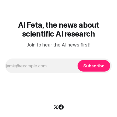
elä maailmassa, jossa kone on vain hiljainen renki. Silti puhe
tekoälystä palaa
AI Feta, the news about
scientific AI research
Join to hear the AI news first!
Subscribe