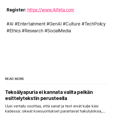
Register:
https://www.AiFeta.com
#AI #Entertainment #GenAI #Culture #TechPolicy
#Ethics #Research #SocialMedia
READ MORE
Tekoälyapuria ei kannata valita pelkän
esittelytekstin perusteella
Uusi vertailu osoittaa, että sanat ja teot eivät kulje käsi
kädessä: oikeat koesuoritukset parantavat hakutuloksia,