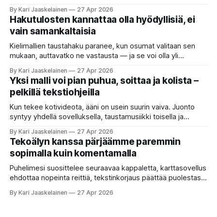
kun etsitään sopivaa tekoälyapuria tuhansien joukosta. Olet
By Kari Jaaskelainen
27 Apr 2026
etsimässä verkosta apuria, joka hoitaisi puolestasi arjen
Hakutulosten kannattaa olla hyödyllisiä, ei
askareita: täyttäisi lomakkeen, järjestäisi matkasuunnitelman
vain samankaltaisia
tai seulisi pitkän asiakirjakasan ydinkohdat. Vastassa on
valikoima, joka muistuttaa sovelluskauppaa steroideilla.
Kielimallien taustahaku paranee, kun osumat valitaan sen
Jokainen ”tekoälyagentti” lupaa paljon
mukaan, auttavatko ne vastausta — ja se voi olla yli
satakertaisesti nopeampaa kuin nykyinen tapa. Kuvittele,
By Kari Jaaskelainen
27 Apr 2026
että kysyt työpaikan chat-robotilta: “Mitä viime kuun
Yksi malli voi pian puhua, soittaa ja kolista –
kokouspäiväkirjassa päätettiin etätyöpäivistä?” Robotti
pelkillä tekstiohjeilla
selaa arkistoja ja poimii sinulle pätkän, jossa toistellaan, mitä
etätyö tarkoittaa. Teksti on aiheeltaan lähellä kysymystä,
Kun tekee kotivideota, ääni on usein suurin vaiva. Juonto
syntyy yhdellä sovelluksella, taustamusiikki toisella ja
ukkosen jyrinä kolmannella. Jokainen työkalu ymmärtää
By Kari Jaaskelainen
27 Apr 2026
erilaisia komentoja, eikä mikään niistä oikein “puhu”
Tekoälyn kanssa pärjäämme paremmin
toistensa kanssa. Lopputulos on pienen palapelityön tulos.
sopimalla kuin komentamalla
Vuosia on ajateltu, että näin tämän kuuluukin mennä. Puhe
on sanoja ja lauseita – hyvin jäsenneltyä.
Puhelimesi suosittelee seuraavaa kappaletta, karttasovellus
ehdottaa nopeinta reittiä, tekstinkorjaus päättää puolestasi,
mitä olit ehkä sanomassa. Harva näistä järjestelmistä
By Kari Jaaskelainen
27 Apr 2026
tottelee sinua sokeasti. Useammin huomaat itse
muokkaavasi tapojasi niiden mukaan – ja ne puolestaan
mukautuvat sinuun. Arkinen kokemus paljastaa: emme enää