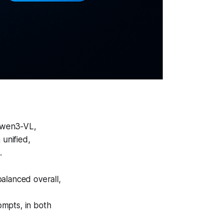
Qwen3‑VL,
unified,
.
alanced overall,
ompts, in both