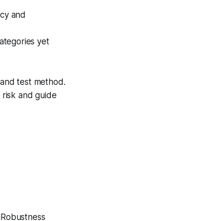
icy and
ategories yet
 and test method.
 risk and guide
lRobustness