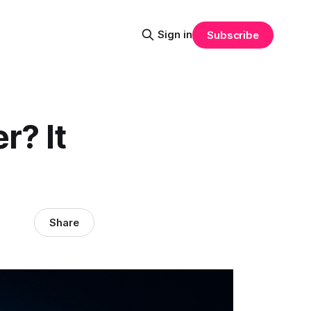
Sign in
Subscribe
r? It
Share