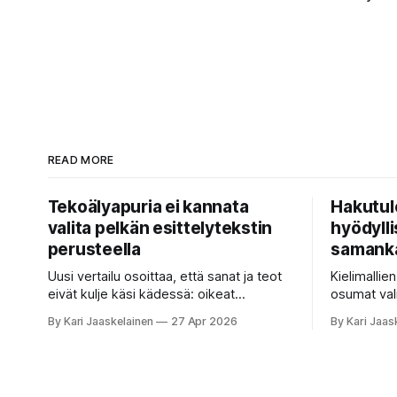
READ MORE
Tekoälyapuria ei kannata
Hakutul
valita pelkän esittelytekstin
hyödyllis
perusteella
samanka
Uusi vertailu osoittaa, että sanat ja teot
Kielimallie
eivät kulje käsi kädessä: oikeat
osumat val
koesuoritukset parantavat hakutuloksia,
ne vastaust
By Kari Jaaskelainen
27 Apr 2026
By Kari Jaas
kun etsitään sopivaa tekoälyapuria
satakertai
tuhansien joukosta. Olet etsimässä
nykyinen tapa. Kuvittele, 
verkosta apuria, joka hoitaisi puolestasi
työpaikan c
arjen askareita: täyttäisi lomakkeen,
kuun kokou