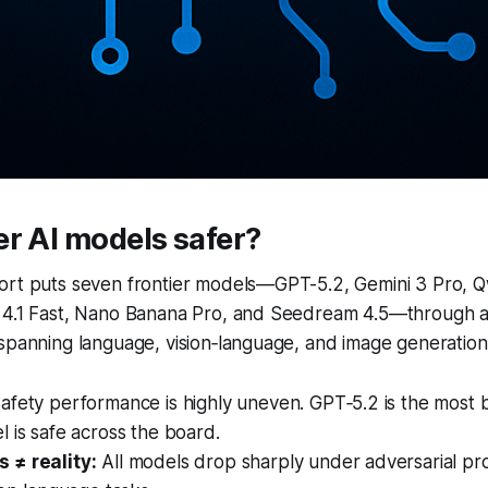
r AI models safer?
ort puts seven frontier models—GPT-5.2, Gemini 3 Pro, 
 4.1 Fast, Nano Banana Pro, and Seedream 4.5—through a 
spanning language, vision‑language, and image generation
afety performance is highly uneven. GPT‑5.2 is the most b
 is safe across the board.
 ≠ reality:
All models drop sharply under adversarial pr