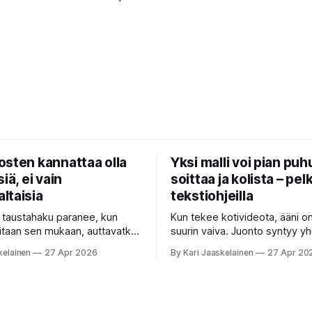
osten kannattaa olla
Yksi malli voi pian puh
iä, ei vain
soittaa ja kolista – pelk
ltaisia
tekstiohjeilla
n taustahaku paranee, kun
Kun tekee kotivideota, ääni o
itaan sen mukaan, auttavatko
suurin vaiva. Juonto syntyy yh
a — ja se voi olla yli
sovelluksella, taustamusiikki to
kelainen
27 Apr 2026
By Kari Jaaskelainen
27 Apr 20
sesti nopeampaa kuin
ukkosen jyrinä kolmannella. J
että kysyt
työkalu ymmärtää erilaisia ko
hat-robotilta: “Mitä viime
eikä mikään niistä oikein “puh
späiväkirjassa päätettiin
toistensa kanssa. Lopputulos