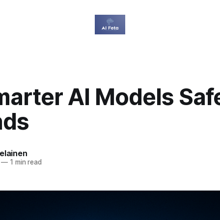
arter AI Models Safe
nds
elainen
—
1 min read