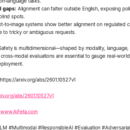
ion‑language tasks.
l gaps:
Alignment can falter outside English, exposing pol
lind spots.
t‑to‑image systems show better alignment on regulated c
le to tricky or ambiguous requests.
afety is multidimensional—shaped by modality, language,
cross‑modal evaluations are essential to gauge real‑world
eployment.
https://arxiv.org/abs/2601.10527v1
rxiv.org/abs/2601.10527v1
//www.AiFeta.com
LM #Multimodal #ResponsibleAI #Evaluation #Adversaria