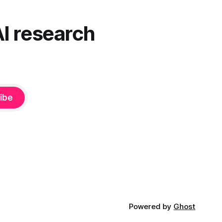
ne puolestaan mukautuvat sinuun.
nnä. Puhe
Arkinen kokemus paljastaa: emme enää
äsenneltyä.
elä maailmassa, jossa kone on vain
AI research
hiljainen renki. Silti puhe tekoälystä palaa
ibe
Powered by
Ghost