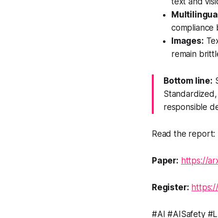
text and vis
Multilingua
compliance b
Images:
Tex
remain britt
Bottom line:
S
Standardized, 
responsible d
Read the report: 
Paper:
https://a
Register:
https:
#AI #AISafety #L