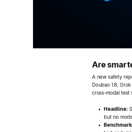
Are smarte
A new safety rep
Doubao 1.8, Grok
cross‑modal test 
Headline:
S
but no model
Benchmarks