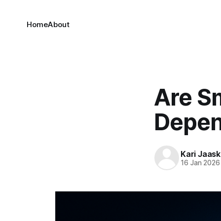
Home
About
Are Sm
Depe
Kari Jaask
16 Jan 2026