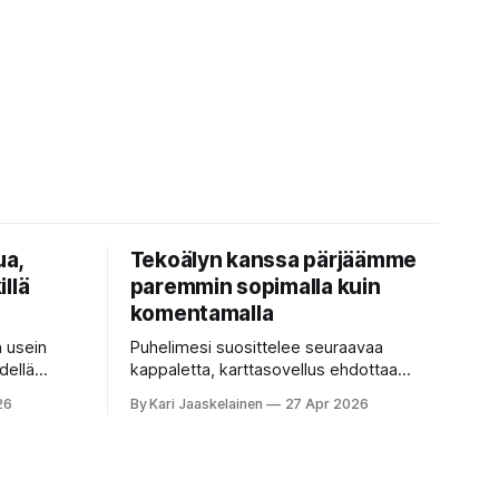
ua,
Tekoälyn kanssa pärjäämme
illä
paremmin sopimalla kuin
komentamalla
n usein
Puhelimesi suosittelee seuraavaa
dellä
kappaletta, karttasovellus ehdottaa
isella ja
nopeinta reittiä, tekstinkorjaus päättää
26
By Kari Jaaskelainen
27 Apr 2026
okainen
puolestasi, mitä olit ehkä sanomassa.
mentoja,
Harva näistä järjestelmistä tottelee sinua
u”
sokeasti. Useammin huomaat itse
 on pienen
muokkaavasi tapojasi niiden mukaan – ja