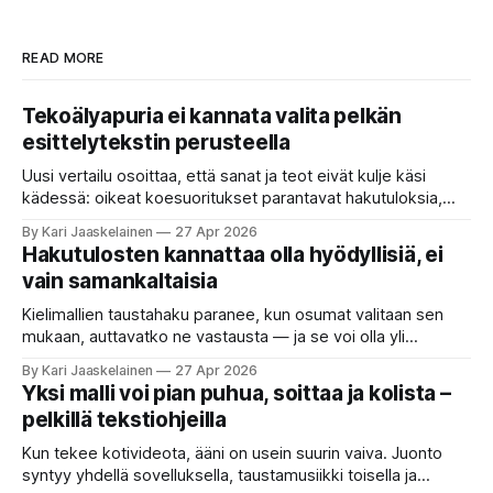
READ MORE
Tekoälyapuria ei kannata valita pelkän
esittelytekstin perusteella
Uusi vertailu osoittaa, että sanat ja teot eivät kulje käsi
kädessä: oikeat koesuoritukset parantavat hakutuloksia,
kun etsitään sopivaa tekoälyapuria tuhansien joukosta. Olet
By Kari Jaaskelainen
27 Apr 2026
etsimässä verkosta apuria, joka hoitaisi puolestasi arjen
Hakutulosten kannattaa olla hyödyllisiä, ei
askareita: täyttäisi lomakkeen, järjestäisi matkasuunnitelman
vain samankaltaisia
tai seulisi pitkän asiakirjakasan ydinkohdat. Vastassa on
valikoima, joka muistuttaa sovelluskauppaa steroideilla.
Kielimallien taustahaku paranee, kun osumat valitaan sen
Jokainen ”tekoälyagentti” lupaa paljon
mukaan, auttavatko ne vastausta — ja se voi olla yli
satakertaisesti nopeampaa kuin nykyinen tapa. Kuvittele,
By Kari Jaaskelainen
27 Apr 2026
että kysyt työpaikan chat-robotilta: “Mitä viime kuun
Yksi malli voi pian puhua, soittaa ja kolista –
kokouspäiväkirjassa päätettiin etätyöpäivistä?” Robotti
pelkillä tekstiohjeilla
selaa arkistoja ja poimii sinulle pätkän, jossa toistellaan, mitä
etätyö tarkoittaa. Teksti on aiheeltaan lähellä kysymystä,
Kun tekee kotivideota, ääni on usein suurin vaiva. Juonto
syntyy yhdellä sovelluksella, taustamusiikki toisella ja