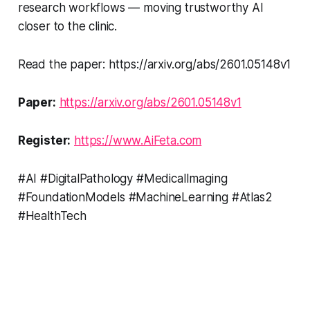
research workflows — moving trustworthy AI
closer to the clinic.
Read the paper: https://arxiv.org/abs/2601.05148v1
Paper:
https://arxiv.org/abs/2601.05148v1
Register:
https://www.AiFeta.com
#AI #DigitalPathology #MedicalImaging
#FoundationModels #MachineLearning #Atlas2
#HealthTech