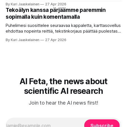
ukkosen jyrinä kolmannella. Jokainen työkalu ymmärtää
By Kari Jaaskelainen
27 Apr 2026
erilaisia komentoja, eikä mikään niistä oikein “puhu”
Tekoälyn kanssa pärjäämme paremmin
toistensa kanssa. Lopputulos on pienen palapelityön tulos.
sopimalla kuin komentamalla
Vuosia on ajateltu, että näin tämän kuuluukin mennä. Puhe
on sanoja ja lauseita – hyvin jäsenneltyä.
Puhelimesi suosittelee seuraavaa kappaletta, karttasovellus
ehdottaa nopeinta reittiä, tekstinkorjaus päättää puolestasi,
mitä olit ehkä sanomassa. Harva näistä järjestelmistä
By Kari Jaaskelainen
27 Apr 2026
tottelee sinua sokeasti. Useammin huomaat itse
muokkaavasi tapojasi niiden mukaan – ja ne puolestaan
mukautuvat sinuun. Arkinen kokemus paljastaa: emme enää
elä maailmassa, jossa kone on vain hiljainen renki. Silti puhe
tekoälystä palaa
AI Feta, the news about
scientific AI research
Join to hear the AI news first!
Subscribe