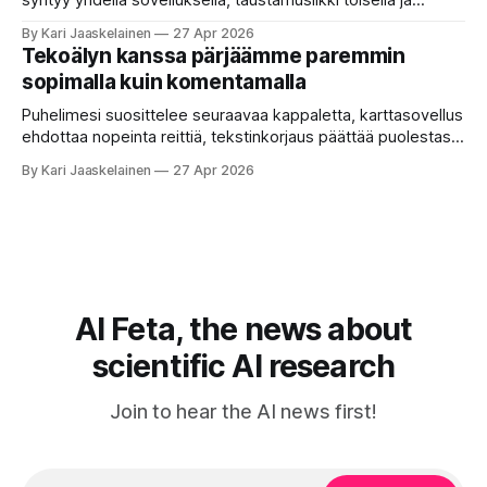
syntyy yhdellä sovelluksella, taustamusiikki toisella ja
ukkosen jyrinä kolmannella. Jokainen työkalu ymmärtää
By Kari Jaaskelainen
27 Apr 2026
erilaisia komentoja, eikä mikään niistä oikein “puhu”
Tekoälyn kanssa pärjäämme paremmin
toistensa kanssa. Lopputulos on pienen palapelityön tulos.
sopimalla kuin komentamalla
Vuosia on ajateltu, että näin tämän kuuluukin mennä. Puhe
on sanoja ja lauseita – hyvin jäsenneltyä.
Puhelimesi suosittelee seuraavaa kappaletta, karttasovellus
ehdottaa nopeinta reittiä, tekstinkorjaus päättää puolestasi,
mitä olit ehkä sanomassa. Harva näistä järjestelmistä
By Kari Jaaskelainen
27 Apr 2026
tottelee sinua sokeasti. Useammin huomaat itse
muokkaavasi tapojasi niiden mukaan – ja ne puolestaan
mukautuvat sinuun. Arkinen kokemus paljastaa: emme enää
elä maailmassa, jossa kone on vain hiljainen renki. Silti puhe
tekoälystä palaa
AI Feta, the news about
scientific AI research
Join to hear the AI news first!