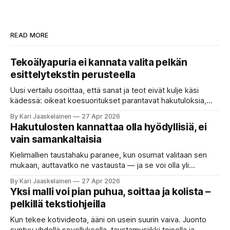
READ MORE
Tekoälyapuria ei kannata valita pelkän
esittelytekstin perusteella
Uusi vertailu osoittaa, että sanat ja teot eivät kulje käsi
kädessä: oikeat koesuoritukset parantavat hakutuloksia,
kun etsitään sopivaa tekoälyapuria tuhansien joukosta. Olet
By Kari Jaaskelainen
27 Apr 2026
etsimässä verkosta apuria, joka hoitaisi puolestasi arjen
Hakutulosten kannattaa olla hyödyllisiä, ei
askareita: täyttäisi lomakkeen, järjestäisi matkasuunnitelman
vain samankaltaisia
tai seulisi pitkän asiakirjakasan ydinkohdat. Vastassa on
valikoima, joka muistuttaa sovelluskauppaa steroideilla.
Kielimallien taustahaku paranee, kun osumat valitaan sen
Jokainen ”tekoälyagentti” lupaa paljon
mukaan, auttavatko ne vastausta — ja se voi olla yli
satakertaisesti nopeampaa kuin nykyinen tapa. Kuvittele,
By Kari Jaaskelainen
27 Apr 2026
että kysyt työpaikan chat-robotilta: “Mitä viime kuun
Yksi malli voi pian puhua, soittaa ja kolista –
kokouspäiväkirjassa päätettiin etätyöpäivistä?” Robotti
pelkillä tekstiohjeilla
selaa arkistoja ja poimii sinulle pätkän, jossa toistellaan, mitä
etätyö tarkoittaa. Teksti on aiheeltaan lähellä kysymystä,
Kun tekee kotivideota, ääni on usein suurin vaiva. Juonto