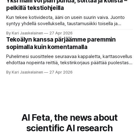
Yksi malli voi pian puhua, soittaa ja kolista –
kokouspäiväkirjassa päätettiin etätyöpäivistä?” Robotti
pelkillä tekstiohjeilla
selaa arkistoja ja poimii sinulle pätkän, jossa toistellaan, mitä
etätyö tarkoittaa. Teksti on aiheeltaan lähellä kysymystä,
Kun tekee kotivideota, ääni on usein suurin vaiva. Juonto
syntyy yhdellä sovelluksella, taustamusiikki toisella ja
ukkosen jyrinä kolmannella. Jokainen työkalu ymmärtää
By Kari Jaaskelainen
27 Apr 2026
erilaisia komentoja, eikä mikään niistä oikein “puhu”
Tekoälyn kanssa pärjäämme paremmin
toistensa kanssa. Lopputulos on pienen palapelityön tulos.
sopimalla kuin komentamalla
Vuosia on ajateltu, että näin tämän kuuluukin mennä. Puhe
on sanoja ja lauseita – hyvin jäsenneltyä.
Puhelimesi suosittelee seuraavaa kappaletta, karttasovellus
ehdottaa nopeinta reittiä, tekstinkorjaus päättää puolestasi,
mitä olit ehkä sanomassa. Harva näistä järjestelmistä
By Kari Jaaskelainen
27 Apr 2026
tottelee sinua sokeasti. Useammin huomaat itse
muokkaavasi tapojasi niiden mukaan – ja ne puolestaan
mukautuvat sinuun. Arkinen kokemus paljastaa: emme enää
elä maailmassa, jossa kone on vain hiljainen renki. Silti puhe
tekoälystä palaa
AI Feta, the news about
scientific AI research