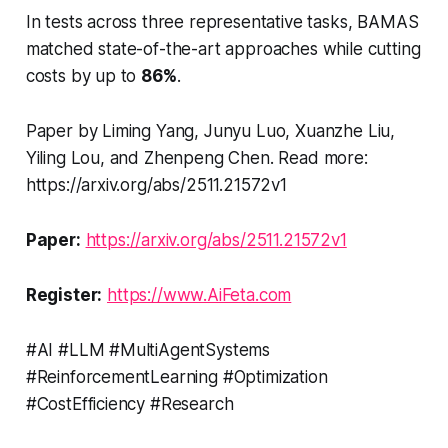
In tests across three representative tasks, BAMAS
matched state-of-the-art approaches while cutting
costs by up to
86%
.
Paper by Liming Yang, Junyu Luo, Xuanzhe Liu,
Yiling Lou, and Zhenpeng Chen. Read more:
https://arxiv.org/abs/2511.21572v1
Paper:
https://arxiv.org/abs/2511.21572v1
Register:
https://www.AiFeta.com
#AI #LLM #MultiAgentSystems
#ReinforcementLearning #Optimization
#CostEfficiency #Research