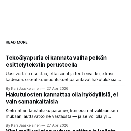
READ MORE
Tekoälyapuria ei kannata valita pelkän
esittelytekstin perusteella
Uusi vertailu osoittaa, että sanat ja teot eivät kulje käsi
kädessä: oikeat koesuoritukset parantavat hakutuloksia,
kun etsitään sopivaa tekoälyapuria tuhansien joukosta. Olet
By Kari Jaaskelainen
27 Apr 2026
etsimässä verkosta apuria, joka hoitaisi puolestasi arjen
Hakutulosten kannattaa olla hyödyllisiä, ei
askareita: täyttäisi lomakkeen, järjestäisi matkasuunnitelman
vain samankaltaisia
tai seulisi pitkän asiakirjakasan ydinkohdat. Vastassa on
valikoima, joka muistuttaa sovelluskauppaa steroideilla.
Kielimallien taustahaku paranee, kun osumat valitaan sen
Jokainen ”tekoälyagentti” lupaa paljon
mukaan, auttavatko ne vastausta — ja se voi olla yli
satakertaisesti nopeampaa kuin nykyinen tapa. Kuvittele,
By Kari Jaaskelainen
27 Apr 2026
että kysyt työpaikan chat-robotilta: “Mitä viime kuun