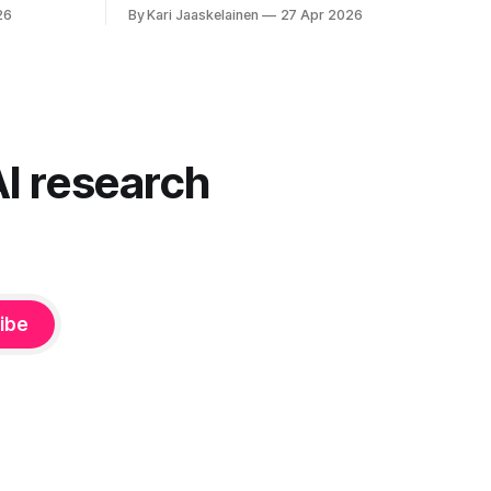
isella ja
nopeinta reittiä, tekstinkorjaus päättää
26
By Kari Jaaskelainen
27 Apr 2026
okainen
puolestasi, mitä olit ehkä sanomassa.
mentoja,
Harva näistä järjestelmistä tottelee sinua
u”
sokeasti. Useammin huomaat itse
 on pienen
muokkaavasi tapojasi niiden mukaan – ja
ne puolestaan mukautuvat sinuun.
nnä. Puhe
Arkinen kokemus paljastaa: emme enää
äsenneltyä.
elä maailmassa, jossa kone on vain
AI research
hiljainen renki. Silti puhe tekoälystä palaa
ibe