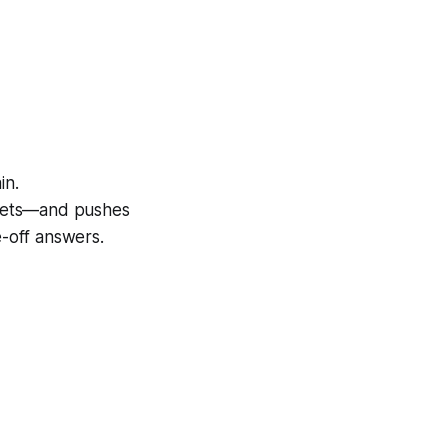
in.
rkets—and pushes
e-off answers.