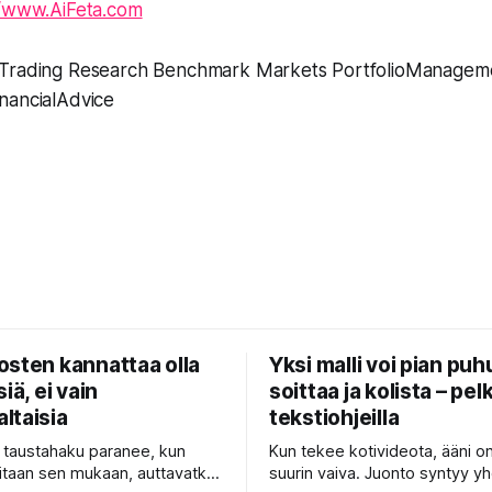
//www.AiFeta.com
 Trading Research Benchmark Markets PortfolioManagem
nancialAdvice
osten kannattaa olla
Yksi malli voi pian puh
iä, ei vain
soittaa ja kolista – pelk
ltaisia
tekstiohjeilla
n taustahaku paranee, kun
Kun tekee kotivideota, ääni o
itaan sen mukaan, auttavatko
suurin vaiva. Juonto syntyy yh