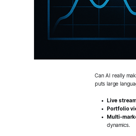
Can AI really mak
puts large langua
Live strea
Portfolio v
Multi-mark
dynamics.