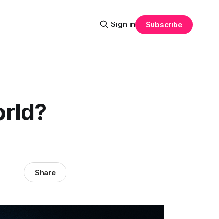
Sign in
Subscribe
orld?
Share