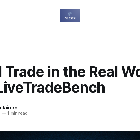
 Trade in the Real W
LiveTradeBench
elainen
5
—
1 min read