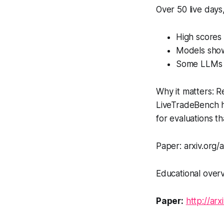
Over 50 live day
High scores
Models show 
Some LLMs ad
Why it matters: R
LiveTradeBench h
for evaluations t
Paper: arxiv.org
Educational overvi
Paper:
http://ar