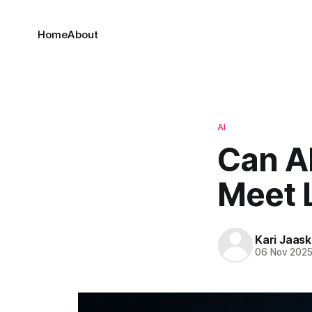
Home
About
AI
Can AI
Meet 
Kari Jaask
06 Nov 202