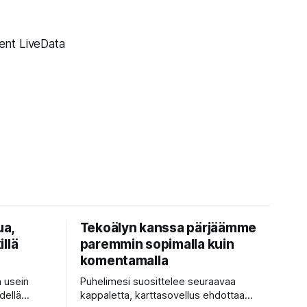
ent LiveData
ua,
Tekoälyn kanssa pärjäämme
illä
paremmin sopimalla kuin
komentamalla
n usein
Puhelimesi suosittelee seuraavaa
dellä
kappaletta, karttasovellus ehdottaa