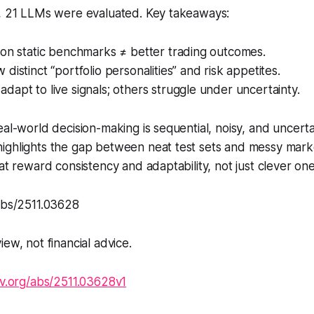
s, 21 LLMs were evaluated. Key takeaways:
 on static benchmarks ≠ better trading outcomes.
distinct “portfolio personalities” and risk appetites.
apt to live signals; others struggle under uncertainty.
eal-world decision-making is sequential, noisy, and uncerta
ighlights the gap between neat test sets and messy ma
hat reward consistency and adaptability, not just clever on
/abs/2511.03628
ew, not financial advice.
xiv.org/abs/2511.03628v1