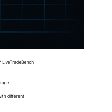
ld? LiveTradeBench
kage.
ith different