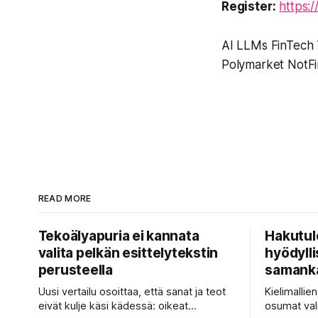
Register:
https:
AI LLMs FinTech
Polymarket NotFi
READ MORE
Tekoälyapuria ei kannata
Hakutul
valita pelkän esittelytekstin
hyödyllis
perusteella
samanka
Uusi vertailu osoittaa, että sanat ja teot
Kielimallie
eivät kulje käsi kädessä: oikeat
osumat val