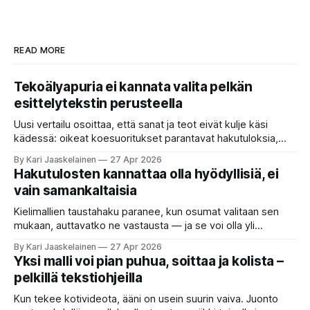
READ MORE
Tekoälyapuria ei kannata valita pelkän
esittelytekstin perusteella
Uusi vertailu osoittaa, että sanat ja teot eivät kulje käsi
kädessä: oikeat koesuoritukset parantavat hakutuloksia,
kun etsitään sopivaa tekoälyapuria tuhansien joukosta. Olet
By Kari Jaaskelainen
27 Apr 2026
etsimässä verkosta apuria, joka hoitaisi puolestasi arjen
Hakutulosten kannattaa olla hyödyllisiä, ei
askareita: täyttäisi lomakkeen, järjestäisi matkasuunnitelman
vain samankaltaisia
tai seulisi pitkän asiakirjakasan ydinkohdat. Vastassa on
valikoima, joka muistuttaa sovelluskauppaa steroideilla.
Kielimallien taustahaku paranee, kun osumat valitaan sen
Jokainen ”tekoälyagentti” lupaa paljon
mukaan, auttavatko ne vastausta — ja se voi olla yli
satakertaisesti nopeampaa kuin nykyinen tapa. Kuvittele,
By Kari Jaaskelainen
27 Apr 2026
että kysyt työpaikan chat-robotilta: “Mitä viime kuun
Yksi malli voi pian puhua, soittaa ja kolista –
kokouspäiväkirjassa päätettiin etätyöpäivistä?” Robotti
pelkillä tekstiohjeilla
selaa arkistoja ja poimii sinulle pätkän, jossa toistellaan, mitä
etätyö tarkoittaa. Teksti on aiheeltaan lähellä kysymystä,
Kun tekee kotivideota, ääni on usein suurin vaiva. Juonto