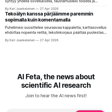
syntyy yhdellä sovelluksella, taustamusiikki toisella ja
ukkosen jyrinä kolmannella. Jokainen työkalu ymmärtää
By Kari Jaaskelainen
27 Apr 2026
erilaisia komentoja, eikä mikään niistä oikein “puhu”
Tekoälyn kanssa pärjäämme paremmin
toistensa kanssa. Lopputulos on pienen palapelityön tulos.
sopimalla kuin komentamalla
Vuosia on ajateltu, että näin tämän kuuluukin mennä. Puhe
on sanoja ja lauseita – hyvin jäsenneltyä.
Puhelimesi suosittelee seuraavaa kappaletta, karttasovellus
ehdottaa nopeinta reittiä, tekstinkorjaus päättää puolestasi,
mitä olit ehkä sanomassa. Harva näistä järjestelmistä
By Kari Jaaskelainen
27 Apr 2026
tottelee sinua sokeasti. Useammin huomaat itse
muokkaavasi tapojasi niiden mukaan – ja ne puolestaan
mukautuvat sinuun. Arkinen kokemus paljastaa: emme enää
elä maailmassa, jossa kone on vain hiljainen renki. Silti puhe
tekoälystä palaa
AI Feta, the news about
scientific AI research
Join to hear the AI news first!