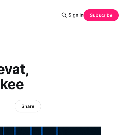
Sign in
Subscribe
evat,
lkee
Share