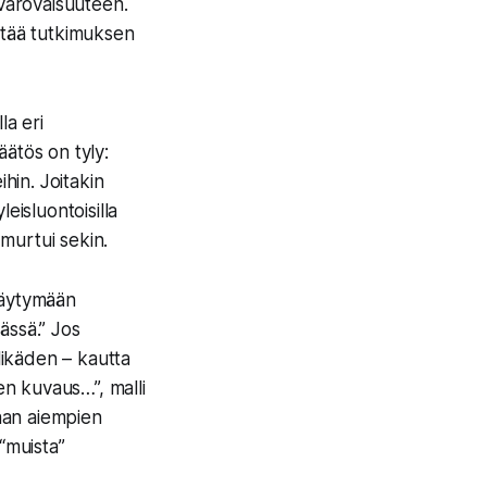
 varovaisuuteen.
ttää tutkimuksen
la eri
äätös on tyly:
hin. Joitakin
eisluontoisilla
 murtui sekin.
täytymään
tässä.” Jos
älikäden – kautta
en kuvaus…”, malli
laan aiempien
“muista”