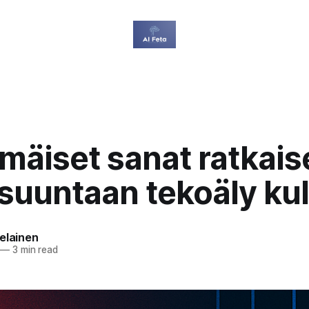
äiset sanat ratkais
 suuntaan tekoäly ku
elainen
—
3 min read