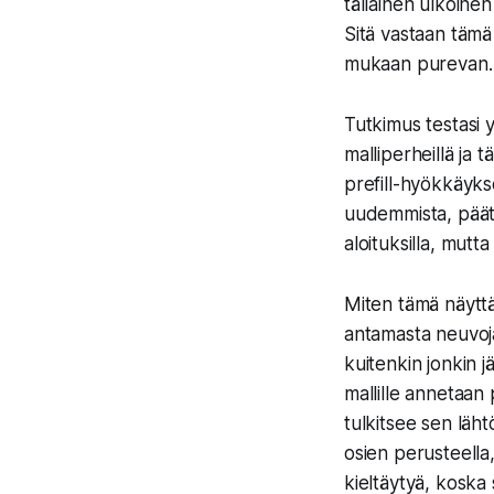
tällainen ulkoine
Sitä vastaan tämä
mukaan purevan.
Tutkimus testasi y
malliperheillä ja 
prefill-hyökkäykse
uudemmista, päätte
aloituksilla, mutt
Miten tämä näyttä
antamasta neuvoja,
kuitenkin jonkin j
mallille annetaan 
tulkitsee sen läht
osien perusteella
kieltäytyä, koska