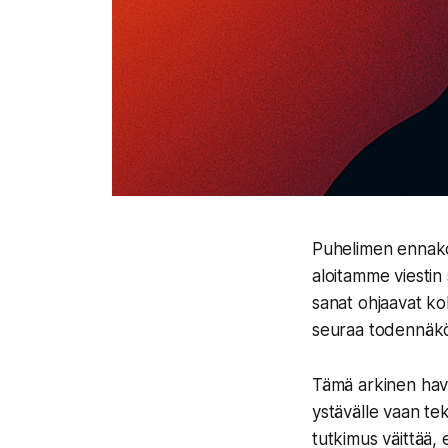
Puhelimen ennakoiv
aloitamme viestin s
sanat ohjaavat kok
seuraa todennäkö
Tämä arkinen hava
ystävälle vaan tek
tutkimus väittää, 