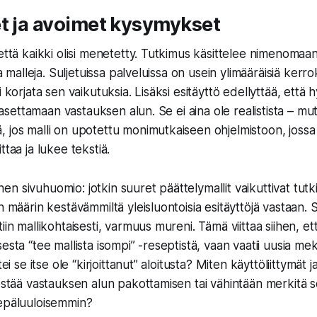
t ja avoimet kysymykset
että kaikki olisi menetetty. Tutkimus käsittelee nimenomaan
ja malleja. Suljetuissa palveluissa on usein ylimääräisiä kerro
i korjata sen vaikutuksia. Lisäksi esitäyttö edellyttää, ett
la asettamaan vastauksen alun. Se ei aina ole realistista – m
 jos malli on upotettu monimutkaiseen ohjelmistoon, jossa
ttaa ja lukee tekstiä.
n sivuhuomio: jotkin suuret päättelymallit vaikuttivat tut
 määrin kestävämmiltä yleisluontoisia esitäyttöjä vastaan. Se e
iin mallikohtaisesti, varmuus mureni. Tämä viittaa siihen, et
esta “tee mallista isompi” -reseptistä, vaan vaatii uusia me
tei se itse ole “kirjoittanut” aloitusta? Miten käyttöliittymät j
estää vastauksen alun pakottamisen tai vähintään merkitä se
 epäluuloisemmin?