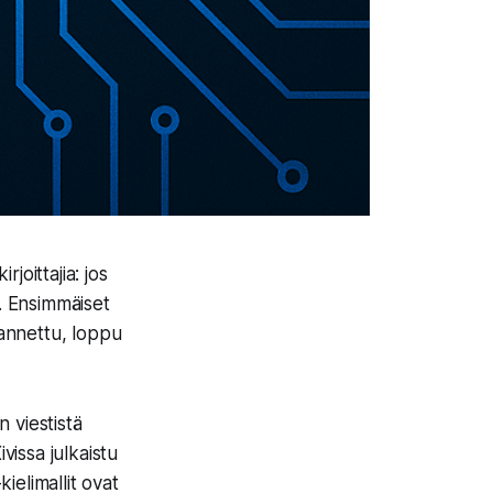
joittajia: jos
”. Ensimmäiset
 annettu, loppu
 viestistä
vissa julkaistu
ielimallit ovat