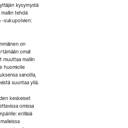
äyttäjän kysymystä
 mallin tehdä
a -sukupolvien:
simmäinen on
kiertämään omat
t muuttaa mallin
e huomiolle
uksensa sanoilla,
eistä suuntaa yllä.
niiden keskeiset
ettavissa omissa
rille: erillisiä
malleissa