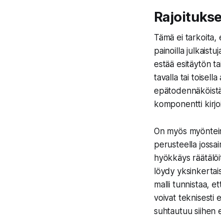
Rajoitukse
Tämä ei tarkoita, 
painoilla julkaistu
estää esitäytön ta
tavalla tai toisel
epätodennäköistä,
komponentti kirjoi
On myös myönteine
perusteella jossain
hyökkäys räätälöit
löydy yksinkertais
malli tunnistaa, et
voivat teknisesti 
suhtautuu siihen