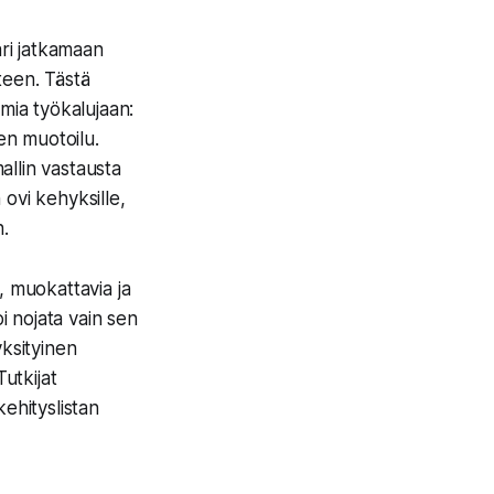
ari jatkamaan
teen. Tästä
mia työkalujaan:
en muotoilu.
allin vastausta
 ovi kehyksille,
n.
a, muokattavia ja
i nojata vain sen
yksityinen
utkijat
ehityslistan