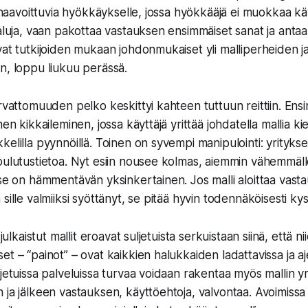
ti haavoittuvia hyökkäykselle, jossa hyökkääjä ei muokkaa k
kaluja, vaan pakottaa vastauksen ensimmäiset sanat ja antaa
vat tutkijoiden mukaan johdonmukaiset yli malliperheiden j
n, loppu liukuu perässä.
urvattomuuden pelko keskittyi kahteen tuttuun reittiin. En
nen kikkaileminen, jossa käyttäjä yrittää johdatella mallia 
kelilla pyynnöillä. Toinen on syvempi manipulointi: yritykse
oulutustietoa. Nyt esiin nousee kolmas, aiemmin vähemmäll
 se on hämmentävän yksinkertainen. Jos malli aloittaa vasta
sille valmiiksi syöttänyt, se pitää hyvin todennäköisesti kys
 julkaistut mallit eroavat suljetuista serkuistaan siinä, että 
et – “painot” – ovat kaikkien halukkaiden ladattavissa ja aj
jetuissa palveluissa turvaa voidaan rakentaa myös mallin ympä
 ja jälkeen vastauksen, käyttöehtoja, valvontaa. Avoimissa 