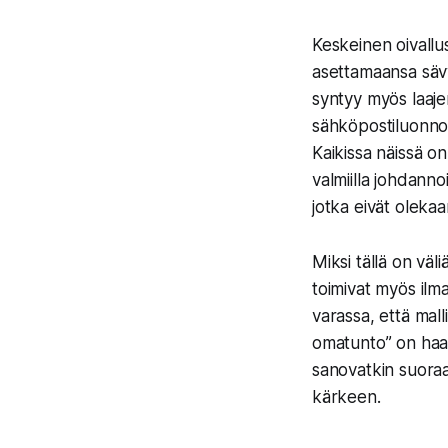
Keskeinen oivallus
asettamaansa sävy
syntyy myös laaje
sähköpostiluonno
Kaikissa näissä o
valmiilla johdanno
jotka eivät olekaa
Miksi tällä on väl
toimivat myös ilma
varassa, että malli
omatunto” on haav
sanovatkin suoraa
kärkeen.