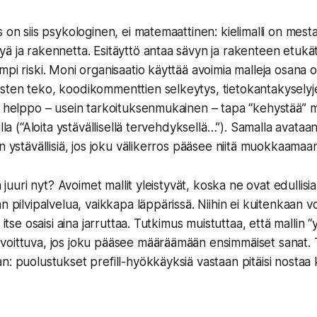
 on siis psykologinen, ei matemaattinen: kielimalli on mest
ä ja rakennetta. Esitäyttö antaa sävyn ja rakenteen etukä
mpi riski. Moni organisaatio käyttää avoimia malleja osana o
sten teko, koodikommenttien selkeytys, tietokantakyselyj
n helppo – usein tarkoituksenmukainen – tapa “kehystää” m
illa (“Aloita ystävällisellä tervehdyksellä…”). Samalla avataan
n ystävällisiä, jos joku välikerros pääsee niitä muokkaamaa
iä juuri nyt? Avoimet mallit yleistyvät, koska ne ovat edullisi
n pilvipalvelua, vaikkapa läppärissä. Niihin ei kuitenkaan vo
 itse osaisi aina jarruttaa. Tutkimus muistuttaa, että mallin “
oittuva, jos joku pääsee määräämään ensimmäiset sanat. T
n: puolustukset prefill-hyökkäyksiä vastaan pitäisi nostaa k