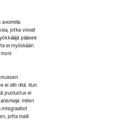
 avoimilla
ksia, jotka voivat
ä hyökkääjä pääsee
utta ei myöskään
 moni
kimuksen
i silti riitä. Kun
tä puolustus ei
kanismeja: miten
a integraatiot
n, jotta malli