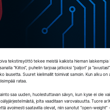
a tekstinsyöttö tekee meistä kaikista hieman laiskempia kir
analla “Kiitos”, puhelin tarjoaa jatkoksi “paljon” ja “avustasi
o lausetta. Suuret kielimallit toimivat samoin. Kun alku on
isimpää rataa.
into saa uuden, huolestuttavan sävyn, kun kyse ei ole vain
oälyjärjestelmästä, jolta vaaditaan varovaisuutta. Tuore arXi
että avoimesti saatavilla olevat, niin sanotut “open-weight” -k