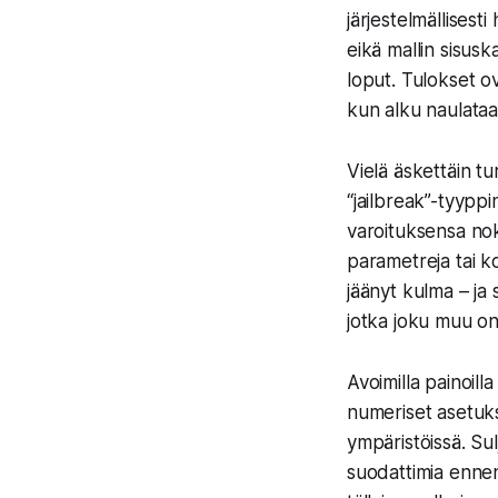
järjestelmällises
eikä mallin sisus
loput. Tulokset o
kun alku naulataa
Vielä äskettäin t
“jailbreak”-tyyppi
varoituksensa nok
parametreja tai k
jäänyt kulma – ja
jotka joku muu on 
Avoimilla painoilla
numeriset asetuks
ympäristöissä. Sul
suodattimia ennen