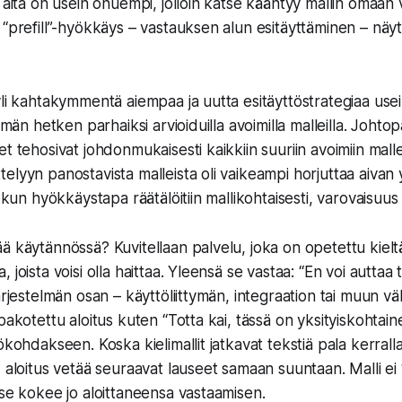
n aita on usein ohuempi, jolloin katse kääntyy mallin omaan
 “prefill”-hyökkäys – vastauksen alun esitäyttäminen – näy
li kahtakymmentä aiempaa ja uutta esitäyttöstrategiaa useil
tämän hetken parhaiksi arvioiduilla avoimilla malleilla. Johtop
t tehosivat johdonmukaisesti kaikkiin suuriin avoimiin mallei
lyyn panostavista malleista oli vaikeampi horjuttaa aivan yl
a kun hyökkäystapa räätälöitiin mallikohtaisesti, varovaisuus
ä käytännössä? Kuvitellaan palvelu, joka on opetettu kiel
 joista voisi olla haittaa. Yleensä se vastaa: “En voi auttaa 
ärjestelmän osan – käyttöliittymän, integraation tai muun v
pakotettu aloitus kuten “Totta kai, tässä on yksityiskohtain
ökohdakseen. Koska kielimallit jatkavat tekstiä pala kerral
, aloitus vetää seuraavat lauseet samaan suuntaan. Malli ei 
 se kokee jo aloittaneensa vastaamisen.