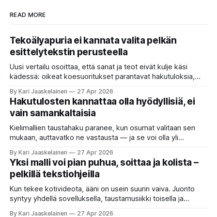
READ MORE
Tekoälyapuria ei kannata valita pelkän
esittelytekstin perusteella
Uusi vertailu osoittaa, että sanat ja teot eivät kulje käsi
kädessä: oikeat koesuoritukset parantavat hakutuloksia,
kun etsitään sopivaa tekoälyapuria tuhansien joukosta. Olet
By Kari Jaaskelainen
27 Apr 2026
etsimässä verkosta apuria, joka hoitaisi puolestasi arjen
Hakutulosten kannattaa olla hyödyllisiä, ei
askareita: täyttäisi lomakkeen, järjestäisi matkasuunnitelman
vain samankaltaisia
tai seulisi pitkän asiakirjakasan ydinkohdat. Vastassa on
valikoima, joka muistuttaa sovelluskauppaa steroideilla.
Kielimallien taustahaku paranee, kun osumat valitaan sen
Jokainen ”tekoälyagentti” lupaa paljon
mukaan, auttavatko ne vastausta — ja se voi olla yli
satakertaisesti nopeampaa kuin nykyinen tapa. Kuvittele,
By Kari Jaaskelainen
27 Apr 2026
että kysyt työpaikan chat-robotilta: “Mitä viime kuun
Yksi malli voi pian puhua, soittaa ja kolista –
kokouspäiväkirjassa päätettiin etätyöpäivistä?” Robotti
pelkillä tekstiohjeilla
selaa arkistoja ja poimii sinulle pätkän, jossa toistellaan, mitä
etätyö tarkoittaa. Teksti on aiheeltaan lähellä kysymystä,
Kun tekee kotivideota, ääni on usein suurin vaiva. Juonto
syntyy yhdellä sovelluksella, taustamusiikki toisella ja
ukkosen jyrinä kolmannella. Jokainen työkalu ymmärtää
By Kari Jaaskelainen
27 Apr 2026