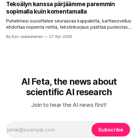
erilaisia komentoja, eikä mikään niistä oikein “puhu”
Tekoälyn kanssa pärjäämme paremmin
toistensa kanssa. Lopputulos on pienen palapelityön tulos.
sopimalla kuin komentamalla
Vuosia on ajateltu, että näin tämän kuuluukin mennä. Puhe
on sanoja ja lauseita – hyvin jäsenneltyä.
Puhelimesi suosittelee seuraavaa kappaletta, karttasovellus
ehdottaa nopeinta reittiä, tekstinkorjaus päättää puolestasi,
mitä olit ehkä sanomassa. Harva näistä järjestelmistä
By Kari Jaaskelainen
27 Apr 2026
tottelee sinua sokeasti. Useammin huomaat itse
muokkaavasi tapojasi niiden mukaan – ja ne puolestaan
mukautuvat sinuun. Arkinen kokemus paljastaa: emme enää
elä maailmassa, jossa kone on vain hiljainen renki. Silti puhe
tekoälystä palaa
AI Feta, the news about
scientific AI research
Join to hear the AI news first!
Subscribe