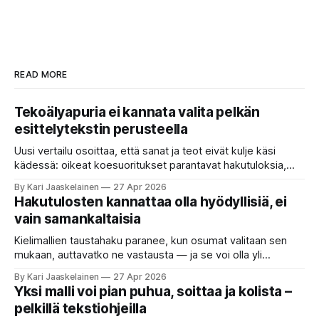
READ MORE
Tekoälyapuria ei kannata valita pelkän
esittelytekstin perusteella
Uusi vertailu osoittaa, että sanat ja teot eivät kulje käsi
kädessä: oikeat koesuoritukset parantavat hakutuloksia,
kun etsitään sopivaa tekoälyapuria tuhansien joukosta. Olet
By Kari Jaaskelainen
27 Apr 2026
etsimässä verkosta apuria, joka hoitaisi puolestasi arjen
Hakutulosten kannattaa olla hyödyllisiä, ei
askareita: täyttäisi lomakkeen, järjestäisi matkasuunnitelman
vain samankaltaisia
tai seulisi pitkän asiakirjakasan ydinkohdat. Vastassa on
valikoima, joka muistuttaa sovelluskauppaa steroideilla.
Kielimallien taustahaku paranee, kun osumat valitaan sen
Jokainen ”tekoälyagentti” lupaa paljon
mukaan, auttavatko ne vastausta — ja se voi olla yli
satakertaisesti nopeampaa kuin nykyinen tapa. Kuvittele,
By Kari Jaaskelainen
27 Apr 2026
että kysyt työpaikan chat-robotilta: “Mitä viime kuun
Yksi malli voi pian puhua, soittaa ja kolista –
kokouspäiväkirjassa päätettiin etätyöpäivistä?” Robotti
pelkillä tekstiohjeilla
selaa arkistoja ja poimii sinulle pätkän, jossa toistellaan, mitä