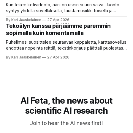
etätyö tarkoittaa. Teksti on aiheeltaan lähellä kysymystä,
Kun tekee kotivideota, ääni on usein suurin vaiva. Juonto
syntyy yhdellä sovelluksella, taustamusiikki toisella ja
ukkosen jyrinä kolmannella. Jokainen työkalu ymmärtää
By Kari Jaaskelainen
27 Apr 2026
erilaisia komentoja, eikä mikään niistä oikein “puhu”
Tekoälyn kanssa pärjäämme paremmin
toistensa kanssa. Lopputulos on pienen palapelityön tulos.
sopimalla kuin komentamalla
Vuosia on ajateltu, että näin tämän kuuluukin mennä. Puhe
on sanoja ja lauseita – hyvin jäsenneltyä.
Puhelimesi suosittelee seuraavaa kappaletta, karttasovellus
ehdottaa nopeinta reittiä, tekstinkorjaus päättää puolestasi,
mitä olit ehkä sanomassa. Harva näistä järjestelmistä
By Kari Jaaskelainen
27 Apr 2026
tottelee sinua sokeasti. Useammin huomaat itse
muokkaavasi tapojasi niiden mukaan – ja ne puolestaan
mukautuvat sinuun. Arkinen kokemus paljastaa: emme enää
elä maailmassa, jossa kone on vain hiljainen renki. Silti puhe
tekoälystä palaa
AI Feta, the news about
scientific AI research
Join to hear the AI news first!