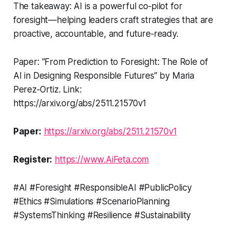
The takeaway: AI is a powerful co‑pilot for
foresight—helping leaders craft strategies that are
proactive, accountable, and future‑ready.
Paper: “From Prediction to Foresight: The Role of
AI in Designing Responsible Futures” by Maria
Perez‑Ortiz. Link:
https://arxiv.org/abs/2511.21570v1
Paper:
https://arxiv.org/abs/2511.21570v1
Register:
https://www.AiFeta.com
#AI #Foresight #ResponsibleAI #PublicPolicy
#Ethics #Simulations #ScenarioPlanning
#SystemsThinking #Resilience #Sustainability