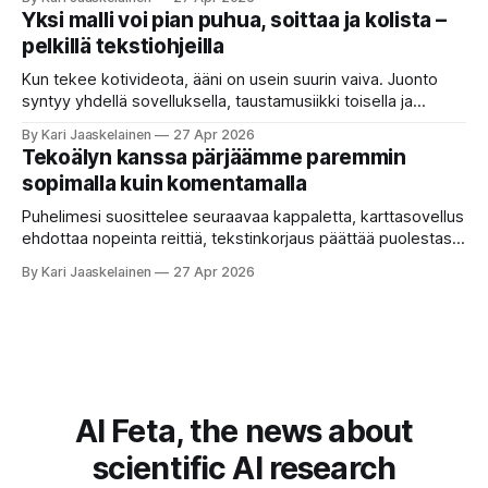
että kysyt työpaikan chat-robotilta: “Mitä viime kuun
Yksi malli voi pian puhua, soittaa ja kolista –
kokouspäiväkirjassa päätettiin etätyöpäivistä?” Robotti
pelkillä tekstiohjeilla
selaa arkistoja ja poimii sinulle pätkän, jossa toistellaan, mitä
etätyö tarkoittaa. Teksti on aiheeltaan lähellä kysymystä,
Kun tekee kotivideota, ääni on usein suurin vaiva. Juonto
syntyy yhdellä sovelluksella, taustamusiikki toisella ja
ukkosen jyrinä kolmannella. Jokainen työkalu ymmärtää
By Kari Jaaskelainen
27 Apr 2026
erilaisia komentoja, eikä mikään niistä oikein “puhu”
Tekoälyn kanssa pärjäämme paremmin
toistensa kanssa. Lopputulos on pienen palapelityön tulos.
sopimalla kuin komentamalla
Vuosia on ajateltu, että näin tämän kuuluukin mennä. Puhe
on sanoja ja lauseita – hyvin jäsenneltyä.
Puhelimesi suosittelee seuraavaa kappaletta, karttasovellus
ehdottaa nopeinta reittiä, tekstinkorjaus päättää puolestasi,
mitä olit ehkä sanomassa. Harva näistä järjestelmistä
By Kari Jaaskelainen
27 Apr 2026
tottelee sinua sokeasti. Useammin huomaat itse
muokkaavasi tapojasi niiden mukaan – ja ne puolestaan
mukautuvat sinuun. Arkinen kokemus paljastaa: emme enää
elä maailmassa, jossa kone on vain hiljainen renki. Silti puhe
tekoälystä palaa
AI Feta, the news about
scientific AI research