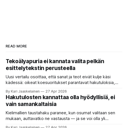
READ MORE
Tekoälyapuria ei kannata valita pelkän
esittelytekstin perusteella
Uusi vertailu osoittaa, että sanat ja teot eivät kulje käsi
kädessä: oikeat koesuoritukset parantavat hakutuloksia,
kun etsitään sopivaa tekoälyapuria tuhansien joukosta. Olet
By Kari Jaaskelainen
27 Apr 2026
etsimässä verkosta apuria, joka hoitaisi puolestasi arjen
Hakutulosten kannattaa olla hyödyllisiä, ei
askareita: täyttäisi lomakkeen, järjestäisi matkasuunnitelman
vain samankaltaisia
tai seulisi pitkän asiakirjakasan ydinkohdat. Vastassa on
valikoima, joka muistuttaa sovelluskauppaa steroideilla.
Kielimallien taustahaku paranee, kun osumat valitaan sen
Jokainen ”tekoälyagentti” lupaa paljon
mukaan, auttavatko ne vastausta — ja se voi olla yli
satakertaisesti nopeampaa kuin nykyinen tapa. Kuvittele,
By Kari Jaaskelainen
27 Apr 2026