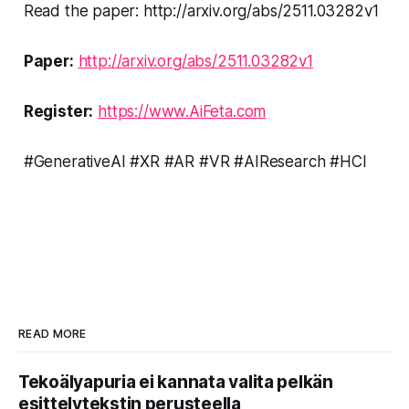
Read the paper: http://arxiv.org/abs/2511.03282v1
Paper:
http://arxiv.org/abs/2511.03282v1
Register:
https://www.AiFeta.com
#GenerativeAI #XR #AR #VR #AIResearch #HCI
READ MORE
Tekoälyapuria ei kannata valita pelkän
esittelytekstin perusteella