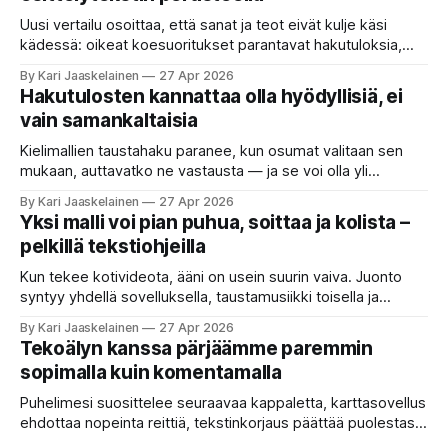
Uusi vertailu osoittaa, että sanat ja teot eivät kulje käsi
kädessä: oikeat koesuoritukset parantavat hakutuloksia,
kun etsitään sopivaa tekoälyapuria tuhansien joukosta. Olet
By Kari Jaaskelainen
27 Apr 2026
etsimässä verkosta apuria, joka hoitaisi puolestasi arjen
Hakutulosten kannattaa olla hyödyllisiä, ei
askareita: täyttäisi lomakkeen, järjestäisi matkasuunnitelman
vain samankaltaisia
tai seulisi pitkän asiakirjakasan ydinkohdat. Vastassa on
valikoima, joka muistuttaa sovelluskauppaa steroideilla.
Kielimallien taustahaku paranee, kun osumat valitaan sen
Jokainen ”tekoälyagentti” lupaa paljon
mukaan, auttavatko ne vastausta — ja se voi olla yli
satakertaisesti nopeampaa kuin nykyinen tapa. Kuvittele,
By Kari Jaaskelainen
27 Apr 2026
että kysyt työpaikan chat-robotilta: “Mitä viime kuun
Yksi malli voi pian puhua, soittaa ja kolista –
kokouspäiväkirjassa päätettiin etätyöpäivistä?” Robotti
pelkillä tekstiohjeilla
selaa arkistoja ja poimii sinulle pätkän, jossa toistellaan, mitä
etätyö tarkoittaa. Teksti on aiheeltaan lähellä kysymystä,
Kun tekee kotivideota, ääni on usein suurin vaiva. Juonto
syntyy yhdellä sovelluksella, taustamusiikki toisella ja
ukkosen jyrinä kolmannella. Jokainen työkalu ymmärtää
By Kari Jaaskelainen
27 Apr 2026
erilaisia komentoja, eikä mikään niistä oikein “puhu”
Tekoälyn kanssa pärjäämme paremmin
toistensa kanssa. Lopputulos on pienen palapelityön tulos.
sopimalla kuin komentamalla
Vuosia on ajateltu, että näin tämän kuuluukin mennä. Puhe
on sanoja ja lauseita – hyvin jäsenneltyä.
Puhelimesi suosittelee seuraavaa kappaletta, karttasovellus
ehdottaa nopeinta reittiä, tekstinkorjaus päättää puolestasi,
mitä olit ehkä sanomassa. Harva näistä järjestelmistä