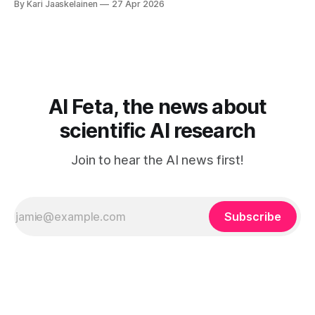
By Kari Jaaskelainen
27 Apr 2026
tottelee sinua sokeasti. Useammin huomaat itse
muokkaavasi tapojasi niiden mukaan – ja ne puolestaan
mukautuvat sinuun. Arkinen kokemus paljastaa: emme enää
elä maailmassa, jossa kone on vain hiljainen renki. Silti puhe
tekoälystä palaa
AI Feta, the news about
scientific AI research
Join to hear the AI news first!
Subscribe