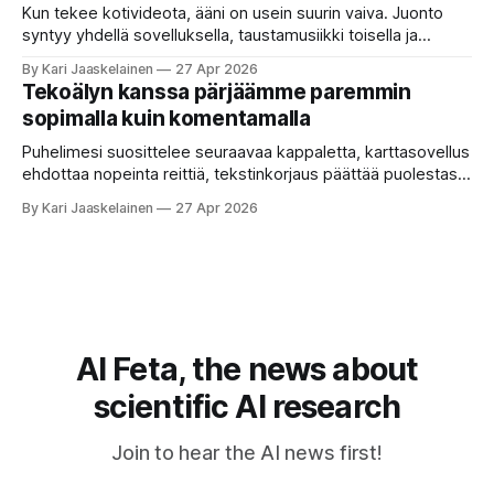
etätyö tarkoittaa. Teksti on aiheeltaan lähellä kysymystä,
Kun tekee kotivideota, ääni on usein suurin vaiva. Juonto
syntyy yhdellä sovelluksella, taustamusiikki toisella ja
ukkosen jyrinä kolmannella. Jokainen työkalu ymmärtää
By Kari Jaaskelainen
27 Apr 2026
erilaisia komentoja, eikä mikään niistä oikein “puhu”
Tekoälyn kanssa pärjäämme paremmin
toistensa kanssa. Lopputulos on pienen palapelityön tulos.
sopimalla kuin komentamalla
Vuosia on ajateltu, että näin tämän kuuluukin mennä. Puhe
on sanoja ja lauseita – hyvin jäsenneltyä.
Puhelimesi suosittelee seuraavaa kappaletta, karttasovellus
ehdottaa nopeinta reittiä, tekstinkorjaus päättää puolestasi,
mitä olit ehkä sanomassa. Harva näistä järjestelmistä
By Kari Jaaskelainen
27 Apr 2026
tottelee sinua sokeasti. Useammin huomaat itse
muokkaavasi tapojasi niiden mukaan – ja ne puolestaan
mukautuvat sinuun. Arkinen kokemus paljastaa: emme enää
elä maailmassa, jossa kone on vain hiljainen renki. Silti puhe
tekoälystä palaa
AI Feta, the news about
scientific AI research
Join to hear the AI news first!