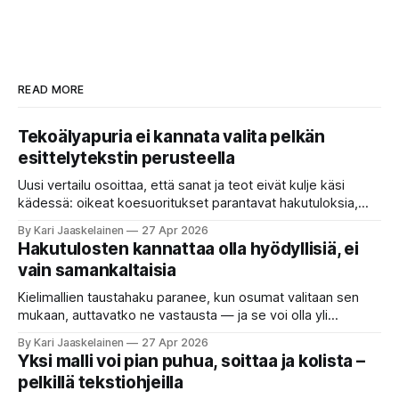
READ MORE
Tekoälyapuria ei kannata valita pelkän
esittelytekstin perusteella
Uusi vertailu osoittaa, että sanat ja teot eivät kulje käsi
kädessä: oikeat koesuoritukset parantavat hakutuloksia,
kun etsitään sopivaa tekoälyapuria tuhansien joukosta. Olet
By Kari Jaaskelainen
27 Apr 2026
etsimässä verkosta apuria, joka hoitaisi puolestasi arjen
Hakutulosten kannattaa olla hyödyllisiä, ei
askareita: täyttäisi lomakkeen, järjestäisi matkasuunnitelman
vain samankaltaisia
tai seulisi pitkän asiakirjakasan ydinkohdat. Vastassa on
valikoima, joka muistuttaa sovelluskauppaa steroideilla.
Kielimallien taustahaku paranee, kun osumat valitaan sen
Jokainen ”tekoälyagentti” lupaa paljon
mukaan, auttavatko ne vastausta — ja se voi olla yli
satakertaisesti nopeampaa kuin nykyinen tapa. Kuvittele,
By Kari Jaaskelainen
27 Apr 2026
että kysyt työpaikan chat-robotilta: “Mitä viime kuun
Yksi malli voi pian puhua, soittaa ja kolista –
kokouspäiväkirjassa päätettiin etätyöpäivistä?” Robotti
pelkillä tekstiohjeilla
selaa arkistoja ja poimii sinulle pätkän, jossa toistellaan, mitä