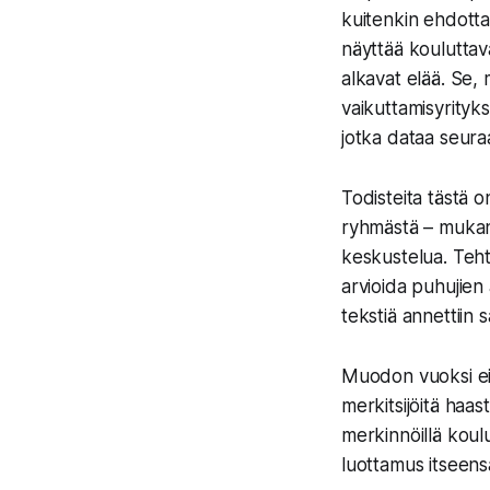
kuitenkin ehdott
näyttää kouluttava
alkavat elää. Se,
vaikuttamisyrityk
jotka dataa seura
Todisteita tästä on
ryhmästä – mukana 
keskustelua. Teht
arvioida puhujien 
tekstiä annettiin 
Muodon vuoksi ei t
merkitsijöitä haast
merkinnöillä koulut
luottamus itseens