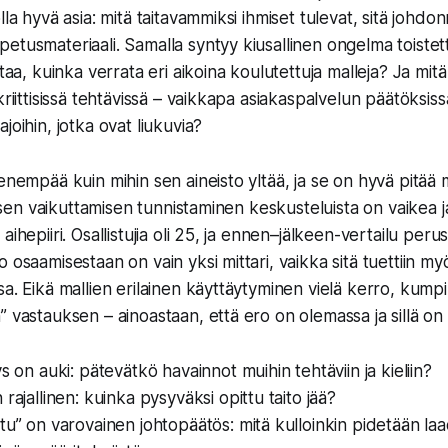
lla hyvä asia: mitä taitavammiksi ihmiset tulevat, sitä johd
etusmateriaali. Samalla syntyy kiusallinen ongelma toiste
htaa, kuinka verrata eri aikoina koulutettuja malleja? Ja mit
kriittisissä tehtävissä – vaikkapa asiakaspalvelun päätöksissä
joihin, jotka ovat liukuvia?
 enempää kuin mihin sen aineisto yltää, ja se on hyvä pitää 
alisen vaikuttamisen tunnistaminen keskusteluista on vaikea j
ihepiiri. Osallistujia oli 25, ja ennen–jälkeen-vertailu perust
 osaamisestaan on vain yksi mittari, vaikka sitä tuettiin myö
sa. Eikä mallien erilainen käyttäytyminen vielä kerro, kump
” vastauksen – ainoastaan, että ero on olemassa ja sillä on
s on auki: pätevätkö havainnot muihin tehtäviin ja kieliin?
rajallinen: kuinka pysyväksi opittu taito jää?
tu” on varovainen johtopäätös: mitä kulloinkin pidetään l