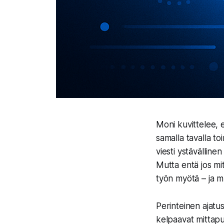
Moni kuvittelee, 
samalla tavalla t
viesti ystävälline
Mutta entä jos mit
työn myötä – ja 
Perinteinen ajatu
kelpaavat mittapuu