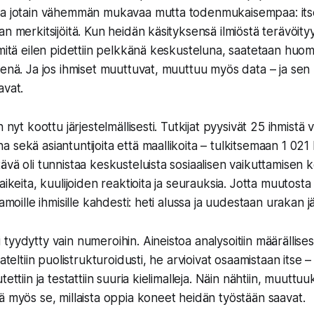
aa jotain vähemmän mukavaa mutta todenmukaisempaa: its
n merkitsijöitä. Kun heidän käsityksensä ilmiöstä terävöity
 mitä eilen pidettiin pelkkänä keskusteluna, saatetaan hu
senä. Ja jos ihmiset muuttuvat, muuttuu myös data – ja sen
avat.
 nyt koottu järjestelmällisesti. Tutkijat pyysivät 25 ihmistä v
sekä asiantuntijoita että maallikoita – tulkitsemaan 1 021 
ävä oli tunnistaa keskusteluista sosiaalisen vaikuttamisen k
aikeita, kuulijoiden reaktioita ja seurauksia. Jotta muutosta 
samoille ihmisille kahdesti: heti alussa ja uudestaan urakan j
yydytty vain numeroihin. Aineistoa analysoitiin määrällisesti 
ateltiin puolistrukturoidusti, he arvioivat osaamistaan itse – j
ettiin ja testattiin suuria kielimalleja. Näin nähtiin, muuttuu
ä myös se, millaista oppia koneet heidän työstään saavat.