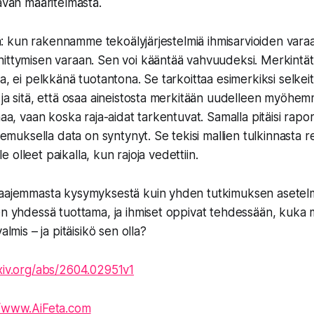
ävän määritelmästä.
elvä: kun rakennamme tekoälyjärjestelmiä ihmisarvioiden va
hittymisen varaan. Sen voi kääntää vahvuudeksi. Merkintä
a, ei pelkkänä tuotantona. Se tarkoittaa esimerkiksi selkeit
ja sitä, että osaa aineistosta merkitään uudelleen myöhemmi
haa, vaan koska raja-aidat tarkentuvat. Samalla pitäisi rapo
okemuksella data on syntynyt. Se tekisi mallien tulkinnasta
ole olleet paikalla, kun rajoja vedettiin.
laajemmasta kysymyksestä kuin yhden tutkimuksen asetelm
en yhdessä tuottama, ja ihmiset oppivat tehdessään, kuka m
almis – ja pitäisikö sen olla?
rxiv.org/abs/2604.02951v1
//www.AiFeta.com