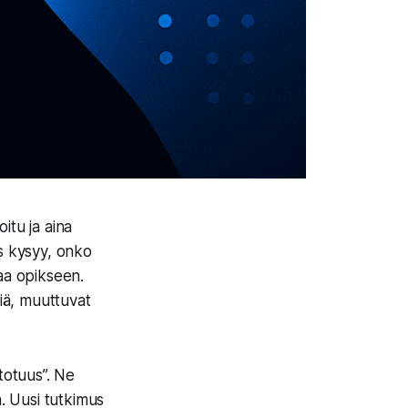
itu ja aina
us kysyy, onko
taa opikseen.
siä, muuttuvat
totuus”. Ne
n. Uusi tutkimus