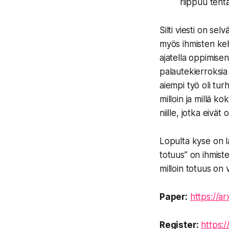
riippuu teht
Silti viesti on s
myös ihmisten ke
ajatella oppimisen
palautekierroksia 
aiempi työ oli tur
milloin ja millä k
niille, jotka eivät 
Lopulta kyse on 
totuus” on ihmist
milloin totuus on v
Paper:
https://a
Register:
https: