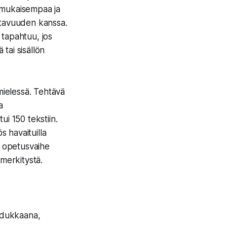
onmukaisempaa ja
ttavuuden kanssa.
ä tapahtuu, jos
 tai sisällön
mielessä. Tehtävä
a
ui 150 tekstiin.
s havaituilla
i opetusvaihe
 merkitystä.
aadukkaana,