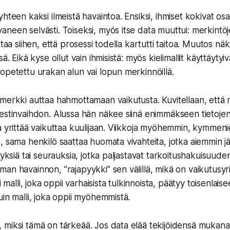
hteen kaksi ilmeistä havaintoa. Ensiksi, ihmiset kokivat os
een selvästi. Toiseksi, myös itse data muuttui: merkintöjen
taa siihen, että prosessi todella kartutti taitoa. Muutos näky
ä. Eikä kyse ollut vain ihmisistä: myös kielimallit käyttäytyiv
opetettu urakan alun vai lopun merkinnöillä.
merkki auttaa hahmottamaan vaikutusta. Kuvitellaan, että 
estinvaihdon. Alussa hän näkee siinä enimmäkseen tietojen
a yrittää vaikuttaa kuulijaan. Viikkoja myöhemmin, kymmeni
, sama henkilö saattaa huomata vivahteita, jotka aiemmin j
tyksiä tai seurauksia, jotka paljastavat tarkoitushakuisuude
n havainnon, ”rajapyykki” sen välillä, mikä on vaikutusyrit
ti malli, joka oppii varhaisista tulkinnoista, päätyy toisenlai
uin malli, joka oppii myöhemmistä.
miksi tämä on tärkeää. Jos data elää tekijöidensä mukana, 