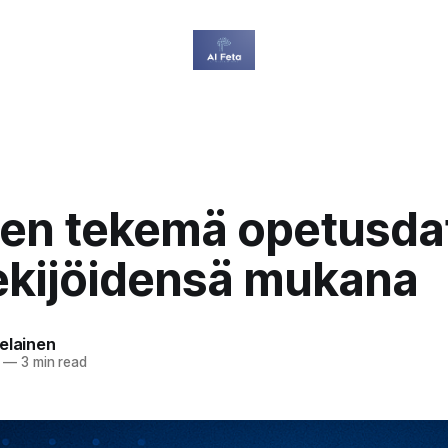
ten tekemä opetusda
tekijöidensä mukana
elainen
—
3 min read