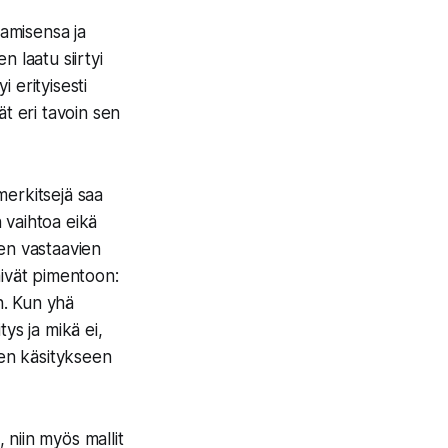
aamisensa ja
 laatu siirtyi
i erityisesti
ät eri tavoin sen
merkitsejä saa
 vaihtoa eikä
en vastaavien
äivät pimentoon:
n. Kun yhä
ys ja mikä ei,
seen käsitykseen
niin myös mallit