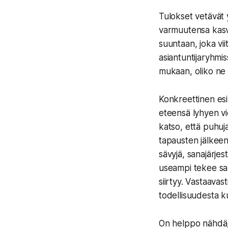
Tulokset vetävät y
varmuutensa kasvan
suuntaan, joka viit
asiantuntijaryhmiss
mukaan, oliko ne 
Konkreettinen esi
eteensä lyhyen vi
katso, että puhuj
tapausten jälkeen
sävyjä, sanajärjes
useampi tekee sama
siirtyy. Vastaavas
todellisuudesta k
On helppo nähdä, 