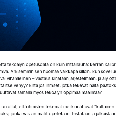
että tekoälyn opetusdata on kuin mittanauha: kerran kalibro
oimiva. Arkisemmin sen huomaa vaikkapa silloin, kun sovell
n vai vihamielinen – vastaus kirjataan järjestelmään, ja äly ot
ta itse venyy? Entä jos ihmiset, jotka tekevät näitä päätök
muuttavat samalla myös tekoälyn oppimaa maailmaa?
s on ollut, että ihmisten tekemät merkinnät ovat ”kultainen 
ksi, jonka varaan mallit opetetaan, testataan ja julkaistaa