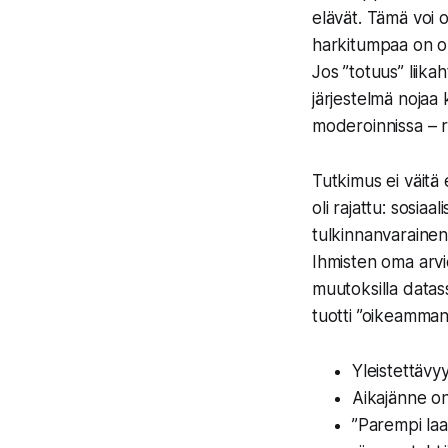
elävät. Tämä voi o
harkitumpaa on op
Jos ”totuus” liika
järjestelmä nojaa 
moderoinnissa – ra
Tutkimus ei väitä
oli rajattu: sosia
tulkinnanvarainen a
Ihmisten oma arvio
muutoksilla datas
tuotti ”oikeamman
Yleistettävyy
Aikajänne on 
”Parempi laa