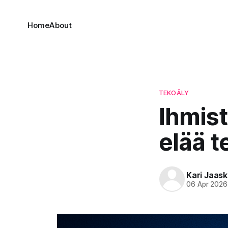
Home
About
TEKOÄLY
Ihmis
elää 
Kari Jaask
06 Apr 2026