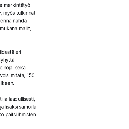
e merkintätyö
y, myös tulkinnat
omenna nähdä
 mukana mallit,
iidestä eri
lyhyttä
einoja, sekä
voisi mitata, 150
älkeen.
ja laadullisesti,
a lisäksi samoilla
ko paitsi ihmisten