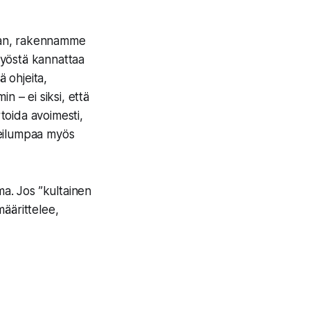
raan, rakennamme
työstä kannattaa
ä ohjeita,
n – ei siksi, että
rtoida avoimesti,
 reilumpaa myös
a. Jos ”kultainen
äärittelee,