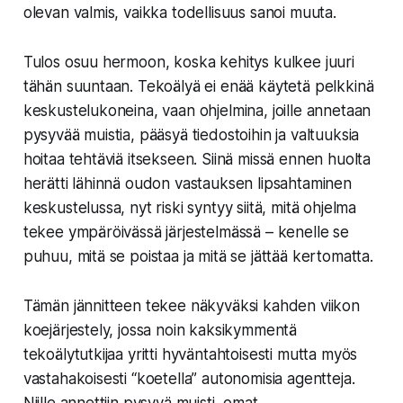
olevan valmis, vaikka todellisuus sanoi muuta.
Tulos osuu hermoon, koska kehitys kulkee juuri
tähän suuntaan. Tekoälyä ei enää käytetä pelkkinä
keskustelukoneina, vaan ohjelmina, joille annetaan
pysyvää muistia, pääsyä tiedostoihin ja valtuuksia
hoitaa tehtäviä itsekseen. Siinä missä ennen huolta
herätti lähinnä oudon vastauksen lipsahtaminen
keskustelussa, nyt riski syntyy siitä, mitä ohjelma
tekee ympäröivässä järjestelmässä – kenelle se
puhuu, mitä se poistaa ja mitä se jättää kertomatta.
Tämän jännitteen tekee näkyväksi kahden viikon
koejärjestely, jossa noin kaksikymmentä
tekoälytutkijaa yritti hyväntahtoisesti mutta myös
vastahakoisesti “koetella” autonomisia agentteja.