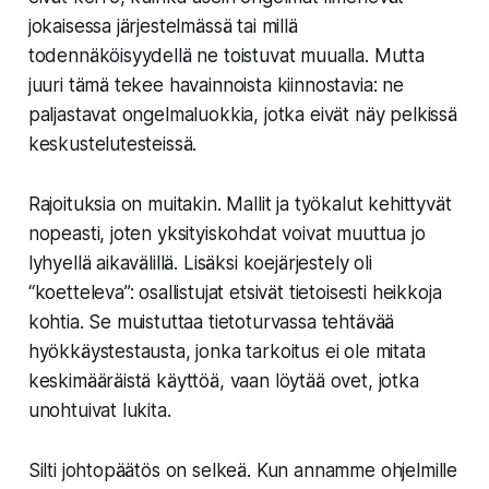
jokaisessa järjestelmässä tai millä
todennäköisyydellä ne toistuvat muualla. Mutta
juuri tämä tekee havainnoista kiinnostavia: ne
paljastavat ongelmaluokkia, jotka eivät näy pelkissä
keskustelutesteissä.
Rajoituksia on muitakin. Mallit ja työkalut kehittyvät
nopeasti, joten yksityiskohdat voivat muuttua jo
lyhyellä aikavälillä. Lisäksi koejärjestely oli
“koetteleva”: osallistujat etsivät tietoisesti heikkoja
kohtia. Se muistuttaa tietoturvassa tehtävää
hyökkäystestausta, jonka tarkoitus ei ole mitata
keskimääräistä käyttöä, vaan löytää ovet, jotka
unohtuivat lukita.
Silti johtopäätös on selkeä. Kun annamme ohjelmille