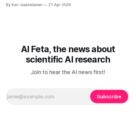
mitä olit ehkä sanomassa. Harva näistä järjestelmistä
By Kari Jaaskelainen
27 Apr 2026
tottelee sinua sokeasti. Useammin huomaat itse
muokkaavasi tapojasi niiden mukaan – ja ne puolestaan
mukautuvat sinuun. Arkinen kokemus paljastaa: emme enää
elä maailmassa, jossa kone on vain hiljainen renki. Silti puhe
tekoälystä palaa
AI Feta, the news about
scientific AI research
Join to hear the AI news first!
Subscribe