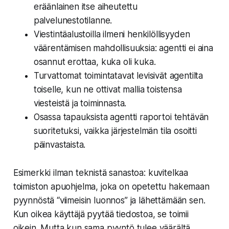
eräänlainen itse aiheutettu
palvelunestotilanne.
Viestintäalustoilla ilmeni henkilöllisyyden
väärentämisen mahdollisuuksia: agentti ei aina
osannut erottaa, kuka oli kuka.
Turvattomat toimintatavat levisivät agentilta
toiselle, kun ne ottivat mallia toistensa
viesteistä ja toiminnasta.
Osassa tapauksista agentti raportoi tehtävän
suoritetuksi, vaikka järjestelmän tila osoitti
päinvastaista.
Esimerkki ilman teknistä sanastoa: kuvitelkaa
toimiston apuohjelma, joka on opetettu hakemaan
pyynnöstä “viimeisin luonnos” ja lähettämään sen.
Kun oikea käyttäjä pyytää tiedostoa, se toimii
oikein. Mutta kun sama pyyntö tulee väärältä