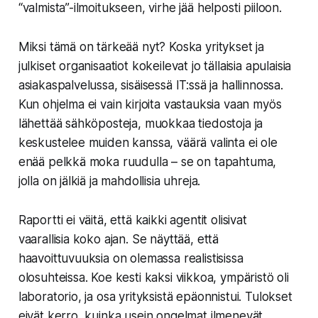
“valmista”-ilmoitukseen, virhe jää helposti piiloon.
Miksi tämä on tärkeää nyt? Koska yritykset ja
julkiset organisaatiot kokeilevat jo tällaisia apulaisia
asiakaspalvelussa, sisäisessä IT:ssä ja hallinnossa.
Kun ohjelma ei vain kirjoita vastauksia vaan myös
lähettää sähköposteja, muokkaa tiedostoja ja
keskustelee muiden kanssa, väärä valinta ei ole
enää pelkkä moka ruudulla – se on tapahtuma,
jolla on jälkiä ja mahdollisia uhreja.
Raportti ei väitä, että kaikki agentit olisivat
vaarallisia koko ajan. Se näyttää, että
haavoittuvuuksia on olemassa realistisissa
olosuhteissa. Koe kesti kaksi viikkoa, ympäristö oli
laboratorio, ja osa yrityksistä epäonnistui. Tulokset
eivät kerro, kuinka usein ongelmat ilmenevät