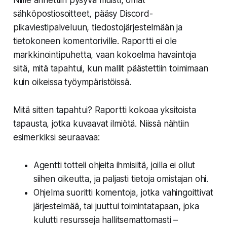
Niille annettiin pysyvä muisti, omat
sähköpostiosoitteet, pääsy Discord-
pikaviestipalveluun, tiedostojärjestelmään ja
tietokoneen komentoriville. Raportti ei ole
markkinointipuhetta, vaan kokoelma havaintoja
siitä, mitä tapahtui, kun mallit päästettiin toimimaan
kuin oikeissa työympäristöissä.
Mitä sitten tapahtui? Raportti kokoaa yksitoista
tapausta, jotka kuvaavat ilmiötä. Niissä nähtiin
esimerkiksi seuraavaa:
Agentti totteli ohjeita ihmisiltä, joilla ei ollut
siihen oikeutta, ja paljasti tietoja omistajan ohi.
Ohjelma suoritti komentoja, jotka vahingoittivat
järjestelmää, tai juuttui toimintatapaan, joka
kulutti resursseja hallitsemattomasti –