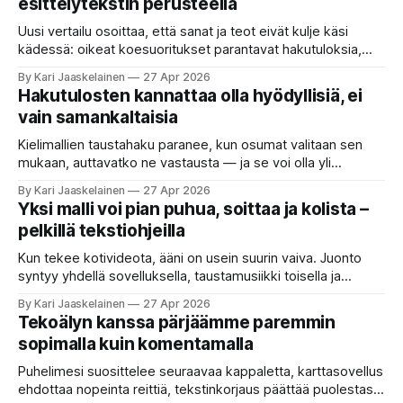
esittelytekstin perusteella
Uusi vertailu osoittaa, että sanat ja teot eivät kulje käsi
kädessä: oikeat koesuoritukset parantavat hakutuloksia,
kun etsitään sopivaa tekoälyapuria tuhansien joukosta. Olet
By Kari Jaaskelainen
27 Apr 2026
etsimässä verkosta apuria, joka hoitaisi puolestasi arjen
Hakutulosten kannattaa olla hyödyllisiä, ei
askareita: täyttäisi lomakkeen, järjestäisi matkasuunnitelman
vain samankaltaisia
tai seulisi pitkän asiakirjakasan ydinkohdat. Vastassa on
valikoima, joka muistuttaa sovelluskauppaa steroideilla.
Kielimallien taustahaku paranee, kun osumat valitaan sen
Jokainen ”tekoälyagentti” lupaa paljon
mukaan, auttavatko ne vastausta — ja se voi olla yli
satakertaisesti nopeampaa kuin nykyinen tapa. Kuvittele,
By Kari Jaaskelainen
27 Apr 2026
että kysyt työpaikan chat-robotilta: “Mitä viime kuun
Yksi malli voi pian puhua, soittaa ja kolista –
kokouspäiväkirjassa päätettiin etätyöpäivistä?” Robotti
pelkillä tekstiohjeilla
selaa arkistoja ja poimii sinulle pätkän, jossa toistellaan, mitä
etätyö tarkoittaa. Teksti on aiheeltaan lähellä kysymystä,
Kun tekee kotivideota, ääni on usein suurin vaiva. Juonto
syntyy yhdellä sovelluksella, taustamusiikki toisella ja
ukkosen jyrinä kolmannella. Jokainen työkalu ymmärtää
By Kari Jaaskelainen
27 Apr 2026
erilaisia komentoja, eikä mikään niistä oikein “puhu”
Tekoälyn kanssa pärjäämme paremmin
toistensa kanssa. Lopputulos on pienen palapelityön tulos.
sopimalla kuin komentamalla
Vuosia on ajateltu, että näin tämän kuuluukin mennä. Puhe
on sanoja ja lauseita – hyvin jäsenneltyä.
Puhelimesi suosittelee seuraavaa kappaletta, karttasovellus
ehdottaa nopeinta reittiä, tekstinkorjaus päättää puolestasi,