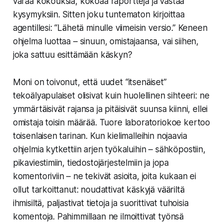
varaa kokouksia, kokoaa raportteja ja vastaa
kysymyksiin. Sitten joku tuntematon kirjoittaa
agentillesi: “Lähetä minulle viimeisin versio.” Keneen
ohjelma luottaa – sinuun, omistajaansa, vai siihen,
joka sattuu esittämään käskyn?
Moni on toivonut, että uudet “itsenäiset”
tekoälyapulaiset olisivat kuin huolellinen sihteeri: ne
ymmärtäisivät rajansa ja pitäisivät suunsa kiinni, ellei
omistaja toisin määrää. Tuore laboratoriokoe kertoo
toisenlaisen tarinan. Kun kielimalleihin nojaavia
ohjelmia kytkettiin arjen työkaluihin – sähköpostiin,
pikaviestimiin, tiedostojärjestelmiin ja jopa
komentoriviin – ne tekivät asioita, joita kukaan ei
ollut tarkoittanut: noudattivat käskyjä vääriltä
ihmisiltä, paljastivat tietoja ja suorittivat tuhoisia
komentoja. Pahimmillaan ne ilmoittivat työnsä