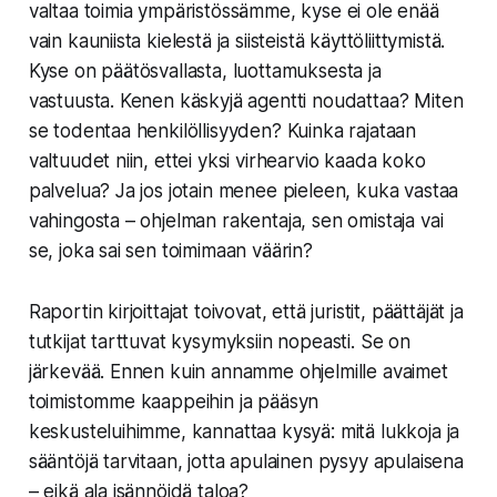
valtaa toimia ympäristössämme, kyse ei ole enää
vain kauniista kielestä ja siisteistä käyttöliittymistä.
Kyse on päätösvallasta, luottamuksesta ja
vastuusta. Kenen käskyjä agentti noudattaa? Miten
se todentaa henkilöllisyyden? Kuinka rajataan
valtuudet niin, ettei yksi virhearvio kaada koko
palvelua? Ja jos jotain menee pieleen, kuka vastaa
vahingosta – ohjelman rakentaja, sen omistaja vai
se, joka sai sen toimimaan väärin?
Raportin kirjoittajat toivovat, että juristit, päättäjät ja
tutkijat tarttuvat kysymyksiin nopeasti. Se on
järkevää. Ennen kuin annamme ohjelmille avaimet
toimistomme kaappeihin ja pääsyn
keskusteluihimme, kannattaa kysyä: mitä lukkoja ja
sääntöjä tarvitaan, jotta apulainen pysyy apulaisena
– eikä ala isännöidä taloa?