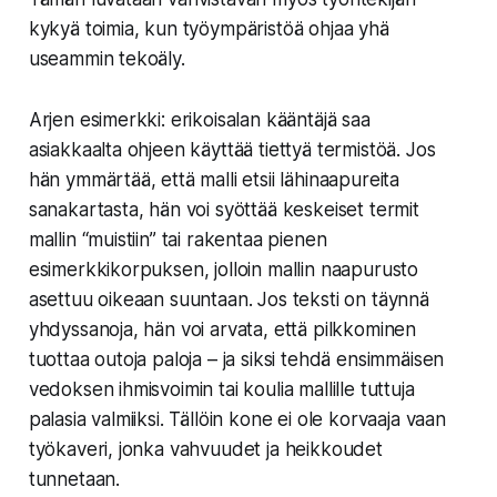
kykyä toimia, kun työympäristöä ohjaa yhä
useammin tekoäly.
Arjen esimerkki: erikoisalan kääntäjä saa
asiakkaalta ohjeen käyttää tiettyä termistöä. Jos
hän ymmärtää, että malli etsii lähinaapureita
sanakartasta, hän voi syöttää keskeiset termit
mallin “muistiin” tai rakentaa pienen
esimerkkikorpuksen, jolloin mallin naapurusto
asettuu oikeaan suuntaan. Jos teksti on täynnä
yhdyssanoja, hän voi arvata, että pilkkominen
tuottaa outoja paloja – ja siksi tehdä ensimmäisen
vedoksen ihmisvoimin tai koulia mallille tuttuja
palasia valmiiksi. Tällöin kone ei ole korvaaja vaan
työkaveri, jonka vahvuudet ja heikkoudet
tunnetaan.