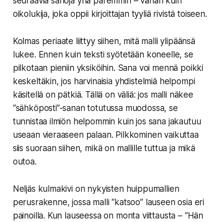
seuraavia sanoja yhä paremmin – vähän kuin
oikolukija, joka oppii kirjoittajan tyyliä rivistä toiseen.
Kolmas periaate liittyy siihen, mitä malli ylipäänsä
lukee. Ennen kuin teksti syötetään koneelle, se
pilkotaan pieniin yksiköihin. Sana voi mennä poikki
keskeltäkin, jos harvinaisia yhdistelmiä helpompi
käsitellä on pätkiä. Tällä on väliä: jos malli näkee
“sähköposti”-sanan totutussa muodossa, se
tunnistaa ilmiön helpommin kuin jos sana jakautuu
useaan vieraaseen palaan. Pilkkominen vaikuttaa
siis suoraan siihen, mikä on mallille tuttua ja mikä
outoa.
Neljäs kulmakivi on nykyisten huippumallien
perusrakenne, jossa malli “katsoo” lauseen osia eri
painoilla. Kun lauseessa on monta viittausta – “Hän