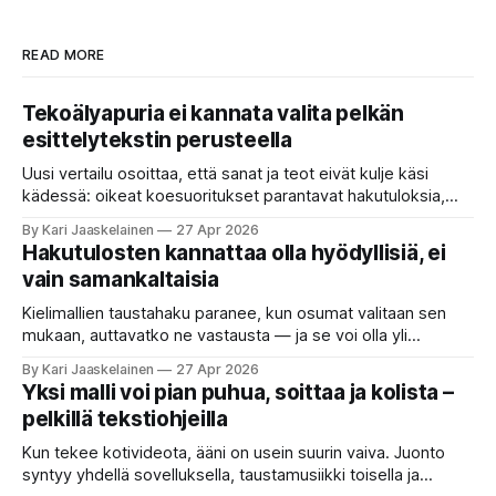
READ MORE
Tekoälyapuria ei kannata valita pelkän
esittelytekstin perusteella
Uusi vertailu osoittaa, että sanat ja teot eivät kulje käsi
kädessä: oikeat koesuoritukset parantavat hakutuloksia,
kun etsitään sopivaa tekoälyapuria tuhansien joukosta. Olet
By Kari Jaaskelainen
27 Apr 2026
etsimässä verkosta apuria, joka hoitaisi puolestasi arjen
Hakutulosten kannattaa olla hyödyllisiä, ei
askareita: täyttäisi lomakkeen, järjestäisi matkasuunnitelman
vain samankaltaisia
tai seulisi pitkän asiakirjakasan ydinkohdat. Vastassa on
valikoima, joka muistuttaa sovelluskauppaa steroideilla.
Kielimallien taustahaku paranee, kun osumat valitaan sen
Jokainen ”tekoälyagentti” lupaa paljon
mukaan, auttavatko ne vastausta — ja se voi olla yli
satakertaisesti nopeampaa kuin nykyinen tapa. Kuvittele,
By Kari Jaaskelainen
27 Apr 2026
että kysyt työpaikan chat-robotilta: “Mitä viime kuun
Yksi malli voi pian puhua, soittaa ja kolista –
kokouspäiväkirjassa päätettiin etätyöpäivistä?” Robotti
pelkillä tekstiohjeilla
selaa arkistoja ja poimii sinulle pätkän, jossa toistellaan, mitä
etätyö tarkoittaa. Teksti on aiheeltaan lähellä kysymystä,
Kun tekee kotivideota, ääni on usein suurin vaiva. Juonto
syntyy yhdellä sovelluksella, taustamusiikki toisella ja