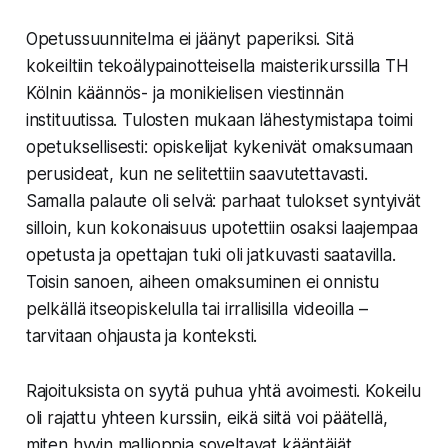
Opetussuunnitelma ei jäänyt paperiksi. Sitä
kokeiltiin tekoälypainotteisella maisterikurssilla TH
Kölnin käännös- ja monikielisen viestinnän
instituutissa. Tulosten mukaan lähestymistapa toimi
opetuksellisesti: opiskelijat kykenivät omaksumaan
perusideat, kun ne selitettiin saavutettavasti.
Samalla palaute oli selvä: parhaat tulokset syntyivät
silloin, kun kokonaisuus upotettiin osaksi laajempaa
opetusta ja opettajan tuki oli jatkuvasti saatavilla.
Toisin sanoen, aiheen omaksuminen ei onnistu
pelkällä itseopiskelulla tai irrallisilla videoilla –
tarvitaan ohjausta ja konteksti.
Rajoituksista on syytä puhua yhtä avoimesti. Kokeilu
oli rajattu yhteen kurssiin, eikä siitä voi päätellä,
miten hyvin mallioppia soveltavat kääntäjät