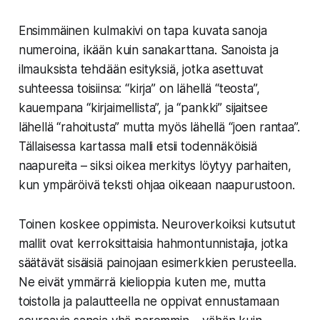
Ensimmäinen kulmakivi on tapa kuvata sanoja
numeroina, ikään kuin sanakarttana. Sanoista ja
ilmauksista tehdään esityksiä, jotka asettuvat
suhteessa toisiinsa: “kirja” on lähellä “teosta”,
kauempana “kirjaimellista”, ja “pankki” sijaitsee
lähellä “rahoitusta” mutta myös lähellä “joen rantaa”.
Tällaisessa kartassa malli etsii todennäköisiä
naapureita – siksi oikea merkitys löytyy parhaiten,
kun ympäröivä teksti ohjaa oikeaan naapurustoon.
Toinen koskee oppimista. Neuroverkoiksi kutsutut
mallit ovat kerroksittaisia hahmontunnistajia, jotka
säätävät sisäisiä painojaan esimerkkien perusteella.
Ne eivät ymmärrä kielioppia kuten me, mutta
toistolla ja palautteella ne oppivat ennustamaan