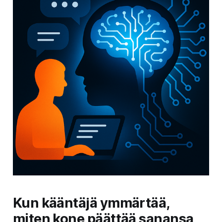
Kun kääntäjä ymmärtää,
miten kone päättää sanansa,