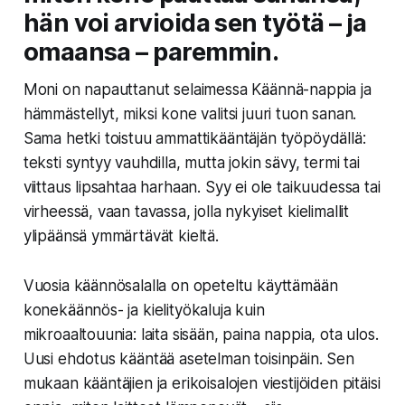
hän voi arvioida sen työtä – ja
omaansa – paremmin.
Moni on napauttanut selaimessa Käännä-nappia ja
hämmästellyt, miksi kone valitsi juuri tuon sanan.
Sama hetki toistuu ammattikääntäjän työpöydällä:
teksti syntyy vauhdilla, mutta jokin sävy, termi tai
viittaus lipsahtaa harhaan. Syy ei ole taikuudessa tai
virheessä, vaan tavassa, jolla nykyiset kielimallit
ylipäänsä ymmärtävät kieltä.
Vuosia käännösalalla on opeteltu käyttämään
konekäännös- ja kielityökaluja kuin
mikroaaltouunia: laita sisään, paina nappia, ota ulos.
Uusi ehdotus kääntää asetelman toisinpäin. Sen
mukaan kääntäjien ja erikoisalojen viestijöiden pitäisi