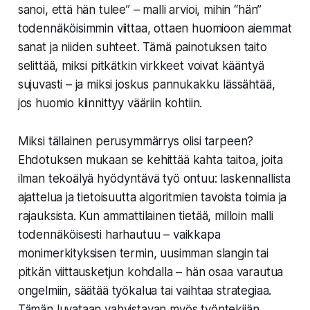
sanoi, että hän tulee” – malli arvioi, mihin “hän”
todennäköisimmin viittaa, ottaen huomioon aiemmat
sanat ja niiden suhteet. Tämä painotuksen taito
selittää, miksi pitkätkin virkkeet voivat kääntyä
sujuvasti – ja miksi joskus pannukakku lässähtää,
jos huomio kiinnittyy vääriin kohtiin.
Miksi tällainen perusymmärrys olisi tarpeen?
Ehdotuksen mukaan se kehittää kahta taitoa, joita
ilman tekoälyä hyödyntävä työ ontuu: laskennallista
ajattelua ja tietoisuutta algoritmien tavoista toimia ja
rajauksista. Kun ammattilainen tietää, milloin malli
todennäköisesti harhautuu – vaikkapa
monimerkityksisen termin, uusimman slangin tai
pitkän viittausketjun kohdalla – hän osaa varautua
ongelmiin, säätää työkalua tai vaihtaa strategiaa.
Tämän luvataan vahvistavan myös työntekijän