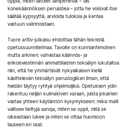
oppia, miten laitteet lämpenevät – siis
konekäännöksen perusidea – jotta he voisivat itse
säätää kypsyyttä, arvioida tuloksia ja kantaa
vastuun valinnoistaan.
Tuore arXiv-julkaisu ehdottaa tähän teknistä
opetussuunnitelmaa. Tavoite on kunnianhimoinen
mutta arkinen: vahvistaa käännös- ja
erikoisviestinnän ammattilaisten tekoälyn lukutaitoa
niin, että he ymmärtävät nykyaikaisen kieliä
käsittelevän tekoälyn peruslogiikan ilman, että
heidän täytyy ryhtyä ohjelmoijiksi. Opetuksen ydin
rakentuu neljän kulmakiven varaan, joista jokainen
vastaa yhteen käytännön kysymykseen: miksi malli
valitsee tiettyjä sanoja, miten se oppii, mitä se
oikeastaan lukee ja miten se ottaa huomioon
lauseen eri osat.