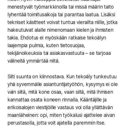
menestyvät työmarkkinoilla tai missä määrin taito
lyhentää toimitusaikoja tai parantaa laatua. Lisäksi
tekniset käsitteet voivat tuntua vierailta niille, jotka
hakeutuivat alalle nimenomaan kielen ja ihmisten
takia. Ehdotus ei myöskään ratkaise tekoälyn
laajempia pulmia, kuten tietosuojaa,
tekijänoikeuksia tai asiakasvastuuta – se tarjoaa
välineitä ymmärtää niitä.
Silti suunta on kiinnostava. Kun tekoäly tunkeutuu
yhä syvemmälle asiantuntijatyöhön, kysymys ei ole
vain siitä, mitä kone osaa, vaan siitä, mitä ihmisen
kannattaa osata koneen rinnalla. Kääntäjille ja
erikoisalojen viestijöille vastaus voi olla yllättävän
maanläheinen: opi, miten työkalusi ajattelee aivan
perustasolla, jotta voit ajatella paremmin itse.