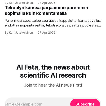
ukkosen jyrinä kolmannella. Jokainen työkalu ymmärtää
By Kari Jaaskelainen
27 Apr 2026
erilaisia komentoja, eikä mikään niistä oikein “puhu”
Tekoälyn kanssa pärjäämme paremmin
toistensa kanssa. Lopputulos on pienen palapelityön tulos.
sopimalla kuin komentamalla
Vuosia on ajateltu, että näin tämän kuuluukin mennä. Puhe
on sanoja ja lauseita – hyvin jäsenneltyä.
Puhelimesi suosittelee seuraavaa kappaletta, karttasovellus
ehdottaa nopeinta reittiä, tekstinkorjaus päättää puolestasi,
mitä olit ehkä sanomassa. Harva näistä järjestelmistä
By Kari Jaaskelainen
27 Apr 2026
tottelee sinua sokeasti. Useammin huomaat itse
muokkaavasi tapojasi niiden mukaan – ja ne puolestaan
mukautuvat sinuun. Arkinen kokemus paljastaa: emme enää
elä maailmassa, jossa kone on vain hiljainen renki. Silti puhe
tekoälystä palaa
AI Feta, the news about
scientific AI research
Join to hear the AI news first!
Subscribe