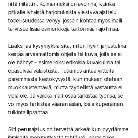
niitä mitattiin. Kolmanneksi on avoinna, kuinka
pitkälle lyhyistä harjoituksista yleistyvä ajattelu
todellisuudessa venyy: jossain kohtaa myös malli
tarvitsee lisää esimerkkejä tai törmää rajoihinsa.
Lisäksi jää kysymyksiä siitä, miten hyvin järjestelmä
kestää arvaamattomia ohjeita tai kuvia, joita se ei
ole nähnyt – esimerkiksi erikoisia kuvakulmia tai
epäselvää valaistusta. Tutkimus antaa viitteitä
paremmasta kestokyvystä, kun mukaan otetaan
muokkaustehtäviä, mutta täydellistä vastausta ei
vielä ole. Ja vaikka malli osaa tarkistaa työnsä, se
voi myös tarkistaa väärän asian, jos alkuperäinen
tulkinta lipsahtaa.
Silti perusajatus on tervettä järkeä: kun pyydämme
ihmiseltä monimutkaista tehtävää, paras tulos