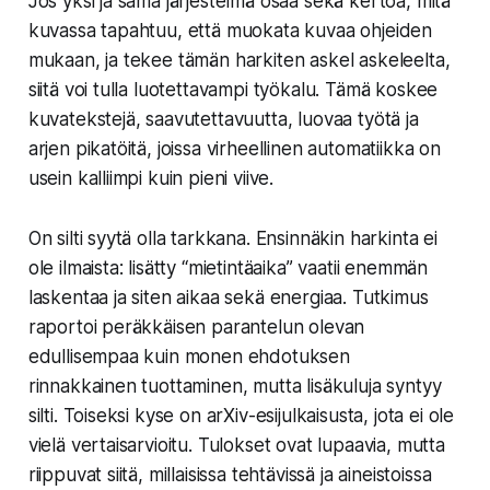
Jos yksi ja sama järjestelmä osaa sekä kertoa, mitä
kuvassa tapahtuu, että muokata kuvaa ohjeiden
mukaan, ja tekee tämän harkiten askel askeleelta,
siitä voi tulla luotettavampi työkalu. Tämä koskee
kuvatekstejä, saavutettavuutta, luovaa työtä ja
arjen pikatöitä, joissa virheellinen automatiikka on
usein kalliimpi kuin pieni viive.
On silti syytä olla tarkkana. Ensinnäkin harkinta ei
ole ilmaista: lisätty “mietintäaika” vaatii enemmän
laskentaa ja siten aikaa sekä energiaa. Tutkimus
raportoi peräkkäisen parantelun olevan
edullisempaa kuin monen ehdotuksen
rinnakkainen tuottaminen, mutta lisäkuluja syntyy
silti. Toiseksi kyse on arXiv-esijulkaisusta, jota ei ole
vielä vertaisarvioitu. Tulokset ovat lupaavia, mutta
riippuvat siitä, millaisissa tehtävissä ja aineistoissa