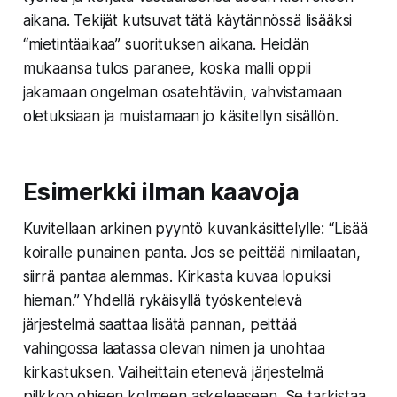
aikana. Tekijät kutsuvat tätä käytännössä lisääksi
“mietintäaikaa” suorituksen aikana. Heidän
mukaansa tulos paranee, koska malli oppii
jakamaan ongelman osatehtäviin, vahvistamaan
oletuksiaan ja muistamaan jo käsitellyn sisällön.
Esimerkki ilman kaavoja
Kuvitellaan arkinen pyyntö kuvankäsittelylle: “Lisää
koiralle punainen panta. Jos se peittää nimilaatan,
siirrä pantaa alemmas. Kirkasta kuvaa lopuksi
hieman.” Yhdellä rykäisyllä työskentelevä
järjestelmä saattaa lisätä pannan, peittää
vahingossa laatassa olevan nimen ja unohtaa
kirkastuksen. Vaiheittain etenevä järjestelmä
pilkkoo ohjeen kolmeen askeleeseen. Se tarkistaa