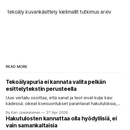
tekoäly kuvankäsittely kielimallit tutkimus arxiv
READ MORE
Tekoälyapuria ei kannata valita pelkän
esittelytekstin perusteella
Uusi vertailu osoittaa, että sanat ja teot eivät kulje käsi
kädessä: oikeat koesuoritukset parantavat hakutuloksia,
kun etsitään sopivaa tekoälyapuria tuhansien joukosta. Olet
By Kari Jaaskelainen
27 Apr 2026
etsimässä verkosta apuria, joka hoitaisi puolestasi arjen
Hakutulosten kannattaa olla hyödyllisiä, ei
askareita: täyttäisi lomakkeen, järjestäisi matkasuunnitelman
vain samankaltaisia
tai seulisi pitkän asiakirjakasan ydinkohdat. Vastassa on