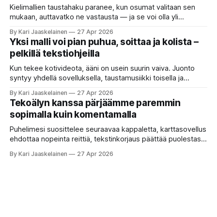
valikoima, joka muistuttaa sovelluskauppaa steroideilla.
Kielimallien taustahaku paranee, kun osumat valitaan sen
Jokainen ”tekoälyagentti” lupaa paljon
mukaan, auttavatko ne vastausta — ja se voi olla yli
satakertaisesti nopeampaa kuin nykyinen tapa. Kuvittele,
By Kari Jaaskelainen
27 Apr 2026
että kysyt työpaikan chat-robotilta: “Mitä viime kuun
Yksi malli voi pian puhua, soittaa ja kolista –
kokouspäiväkirjassa päätettiin etätyöpäivistä?” Robotti
pelkillä tekstiohjeilla
selaa arkistoja ja poimii sinulle pätkän, jossa toistellaan, mitä
etätyö tarkoittaa. Teksti on aiheeltaan lähellä kysymystä,
Kun tekee kotivideota, ääni on usein suurin vaiva. Juonto
syntyy yhdellä sovelluksella, taustamusiikki toisella ja
ukkosen jyrinä kolmannella. Jokainen työkalu ymmärtää
By Kari Jaaskelainen
27 Apr 2026
erilaisia komentoja, eikä mikään niistä oikein “puhu”
Tekoälyn kanssa pärjäämme paremmin
toistensa kanssa. Lopputulos on pienen palapelityön tulos.
sopimalla kuin komentamalla
Vuosia on ajateltu, että näin tämän kuuluukin mennä. Puhe
on sanoja ja lauseita – hyvin jäsenneltyä.
Puhelimesi suosittelee seuraavaa kappaletta, karttasovellus
ehdottaa nopeinta reittiä, tekstinkorjaus päättää puolestasi,
mitä olit ehkä sanomassa. Harva näistä järjestelmistä
By Kari Jaaskelainen
27 Apr 2026
tottelee sinua sokeasti. Useammin huomaat itse
muokkaavasi tapojasi niiden mukaan – ja ne puolestaan
mukautuvat sinuun. Arkinen kokemus paljastaa: emme enää
elä maailmassa, jossa kone on vain hiljainen renki. Silti puhe
tekoälystä palaa