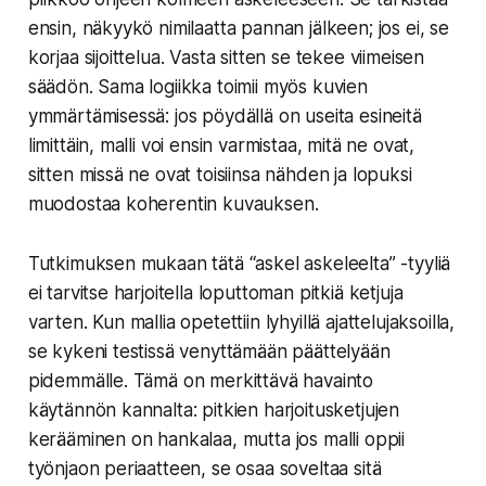
ensin, näkyykö nimilaatta pannan jälkeen; jos ei, se
korjaa sijoittelua. Vasta sitten se tekee viimeisen
säädön. Sama logiikka toimii myös kuvien
ymmärtämisessä: jos pöydällä on useita esineitä
limittäin, malli voi ensin varmistaa, mitä ne ovat,
sitten missä ne ovat toisiinsa nähden ja lopuksi
muodostaa koherentin kuvauksen.
Tutkimuksen mukaan tätä “askel askeleelta” -tyyliä
ei tarvitse harjoitella loputtoman pitkiä ketjuja
varten. Kun mallia opetettiin lyhyillä ajattelujaksoilla,
se kykeni testissä venyttämään päättelyään
pidemmälle. Tämä on merkittävä havainto
käytännön kannalta: pitkien harjoitusketjujen
kerääminen on hankalaa, mutta jos malli oppii
työnjaon periaatteen, se osaa soveltaa sitä