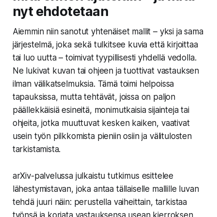
nyt ehdotetaan
Aiemmin niin sanotut yhtenäiset mallit – yksi ja sama
järjestelmä, joka sekä tulkitsee kuvia että kirjoittaa
tai luo uutta – toimivat tyypillisesti yhdellä vedolla.
Ne lukivat kuvan tai ohjeen ja tuottivat vastauksen
ilman välikatselmuksia. Tämä toimi helpoissa
tapauksissa, mutta tehtävät, joissa on paljon
päällekkäisiä esineitä, monimutkaisia sijainteja tai
ohjeita, jotka muuttuvat kesken kaiken, vaativat
usein työn pilkkomista pieniin osiin ja välitulosten
tarkistamista.
arXiv-palvelussa julkaistu tutkimus esittelee
lähestymistavan, joka antaa tällaiselle mallille luvan
tehdä juuri näin: perustella vaiheittain, tarkistaa
työnsä ja korjata vastauksensa usean kierroksen