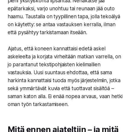
pieni yksityiskohta lipsahtaa. Nenäkatse jää
epätarkaksi, varjo unohtuu tai reunaan jää outo
haamu. Taustalla on tyypillinen tapa, jolla tekoälyä
on käytetty: se antaa vastauksen kerralla, ilman
että pysähtyy tarkistamaan itseään.
Ajatus, että koneen kannattaisi edetä askel
askeleelta ja korjata virheitään matkan varrella, on
jo parantanut tekstipohjaisten kielimallien
vastauksia. Uusi suuntaus ehdottaa, että sama
harkinta kannattaisi tuoda myös järjestelmiin, jotka
sekä ymmärtävät kuvia että tuottavat sisältöä –
saman katon alla. Ei enää nopea arvaus, vaan hetki
oman työn tarkastamiseen.
Mitä ennen ajateltiin – ja mitä