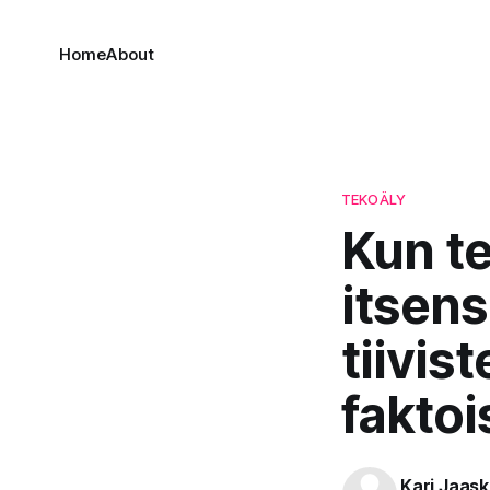
Home
About
TEKOÄLY
Kun te
itsens
tiivis
faktoi
Kari Jaask