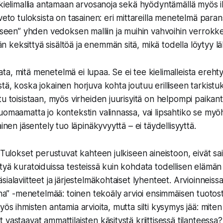
 kielimallia antamaan arvosanoja sekä hyödyntämällä myös
veto tuloksista on tasainen: eri mittareilla menetelmä paran
liseen” yhden vedoksen malliin ja muihin vahvoihin verrokke
keksittyä sisältöä ja enemmän sitä, mikä todella löytyy lä
a, mitä menetelmä ei lupaa. Se ei tee kielimalleista ereht
tä, koska jokainen horjuva kohta joutuu erilliseen tarkist
u toisistaan, myös virheiden juurisyitä on helpompi paikanta
uomaamatta jo kontekstin valinnassa, vai lipsahtiko se my
ainen jäsentely tuo läpinäkyvyyttä – ei täydellisyyttä.
. Tulokset perustuvat kahteen julkiseen aineistoon, eivät sa
tyä kuratoiduissa testeissä kuin kohdata todellisen elämän
ialaviitteet ja järjestelmäkohtaiset lyhenteet. Arvioinneiss
ina” -menetelmää: toinen tekoäly arvioi ensimmäisen tuotost
yös ihmisten antamia arvioita, mutta silti kysymys jää: mit
vastaavat ammattilaisten käsitystä kriittisessä tilanteessa?