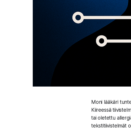
Moni lääkäri tunt
Kiireessä tiivist
tai oletettu allerg
tekstitiivistelmät