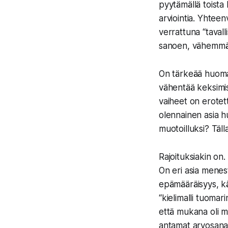
pyytämällä toista
arviointia. Yhteen
verrattuna “taval
sanoen, vähemmän 
On tärkeää huomat
vähentää keksimis
vaiheet on erotett
olennainen asia h
muotoilluksi? Täll
Rajoituksiakin on
On eri asia menes
epämääräisyys, käs
“kielimalli tuomar
että mukana oli m
antamat arvosanat 