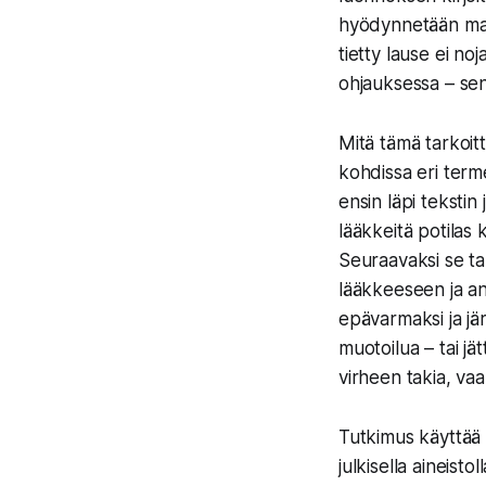
hyödynnetään malli
tietty lause ei n
ohjauksessa – sen s
Mitä tämä tarkoitt
kohdissa eri terme
ensin läpi tekstin
lääkkeitä potilas 
Seuraavaksi se tar
lääkkeeseen ja an
epävarmaksi ja jä
muotoilua – tai j
virheen takia, vaa
Tutkimus käyttää 
julkisella aineistol