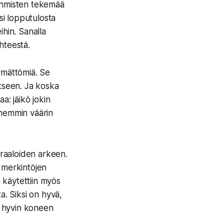
 ihmisten tekemää
si lopputulosta
ihin. Sanalla
hteestä.
ymättömiä. Se
ukseen. Ja koska
a: jäikö jokin
öhemmin väärin
iraaloiden arkeen.
 merkintöjen
a käytettiin myös
a. Siksi on hyvä,
en hyvin koneen