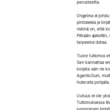
perusteetta.
Ongelma ei johdu 
pirstaleisia ja kir
riskinä on, että ko
Pitkään ajateltiin, 
tarpeeksi dataa.
Tuore tutkimus eh
Sen kannattaa ensi
korjata vain ne k
AgenticSum, mutta 
huteralla pohjalla.
Uutuus ei ole yks
Tutkimuksessa tiiv
luonnoksen kirjoi