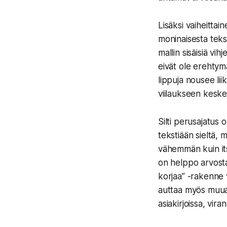
Lisäksi vaiheitta
moninaisesta teks
mallin sisäisiä vi
eivät ole erehtym
lippuja nousee li
viilaukseen keske
Silti perusajatus 
tekstiään sieltä,
vähemmän kuin its
on helppo arvosta
korjaa” -rakenne 
auttaa myös muuall
asiakirjoissa, vir