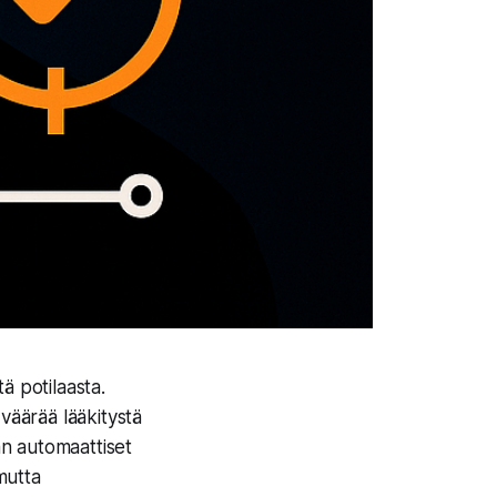
ä potilaasta.
väärää lääkitystä
hän automaattiset
mutta