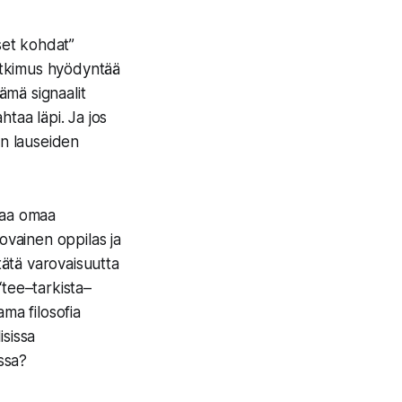
set kohdat”
Tutkimus hyödyntää
ämä signaalit
taa läpi. Ja jos
en lauseiden
staa omaa
ovainen oppilas ja
ätä varovaisuutta
“tee–tarkista–
ma filosofia
isissa
issa?