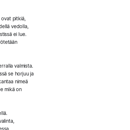
ovat pitkiä,
hdellä vedolla,
stissä ei lue.
syötetään
ralla valmista.
ssä se horjuu ja
 kantaa nimeä
 se mikä on
llä.
alinta,
essa