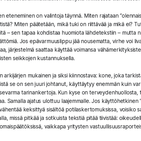
inen eteneminen on valintoja täynnä. Miten rajataan “olennai
tistä? Miten päätetään, mikä tuki on riittävää ja mikä ei? 
hjeitä – sen tapaa kohdistaa huomiota lähdetekstiin – mutta n
ättömiä. Jos epävarmuuslippu jää nousematta, virhe voi livah
ikaa, järjestelmä saattaa käyttää voimansa vähämerkityksist
isten seikkojen kustannuksella.
on arkijärjen mukainen ja siksi kiinnostava: kone, joka tarki
 mistä se on sen juuri johtanut, käyttäytyy enemmän kuin var
evarma tarinankertoja. Kun kyse on terveydenhuollosta, t
a. Samalla ajatus ulottuu laajemmalle. Jos käyttöhetkinen 
vähentää keksittyä sisältöä potilaskertomuksissa, voisiko sa
a, missä pitkää ja sotkuista tekstiä pitää tiivistää: oikeudell
anomaispäätöksissä, vaikkapa yritysten vastuullisuusraporte