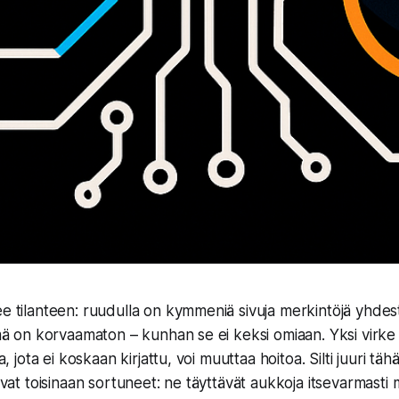
ee tilanteen: ruudulla on kymmeniä sivuja merkintöjä yhdest
elmä on korvaamaton – kunhan se ei keksi omiaan. Yksi virke 
ia, jota ei koskaan kirjattu, voi muuttaa hoitoa. Silti juuri tä
 ovat toisinaan sortuneet: ne täyttävät aukkoja itsevarmasti 