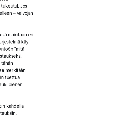
 tukeutui. Jos
elleen – valvojan
siä mainitaan eri
järjestelmä käy
yyntöön “mitä
astaukseksi.
i tähän
use merkitään
in tuettua
 auki pienen
iin kahdella
stauksiin,