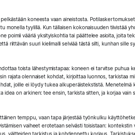
pelkästään koneesta vaan aineistosta. Potilaskertomukset 
jattu monella tyylillä. Kun tällaisen kokonaisuuden tiivistää y
ne poimii vääriä yksityiskohtia tai päättelee asioita, joita tek
että riittävän suuri kielimalli selviää tästä silti, kunhan sille 
dottaa toista lähestymistapaa: koneen ei tarvitse puhua ker
n rajata olennaiset kohdat, kirjoittaa luonnos, tarkistaa mi
ohdat, joille ei löydy tukea alkuperäistekstistä. Menetelmä
idea on arkinen: tee ensin, tarkista sitten, ja korjaa vain
ittäinen temppu, vaan tapa järjestää työnkulku käyttöhetke
istämisen vaiheet erotetaan selvästi toisistaan: kontekstin v
tus, väitteiden tarkistus ja kohdennettu korjaus. Tarkistuks