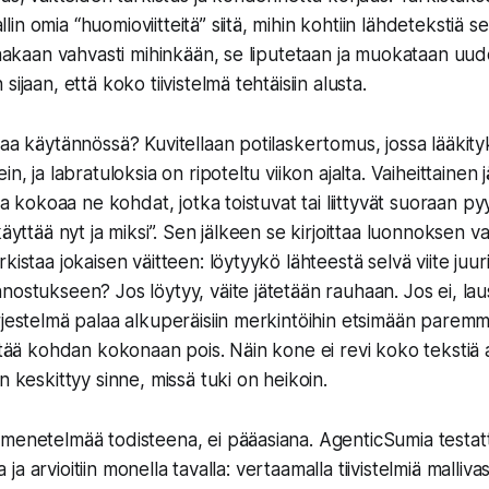
n omia “huomioviitteitä” siitä, mihin kohtiin lähdetekstiä se
ojaakaan vahvasti mihinkään, se liputetaan ja muokataan uud
ijaan, että koko tiivistelmä tehtäisiin alusta.
aa käytännössä? Kuvitellaan potilaskertomus, jossa lääkityk
in, ja labratuloksia on ripoteltu viikon ajalta. Vaiheittainen 
 ja kokoaa ne kohdat, jotka toistuvat tai liittyvät suoraan p
käyttää nyt ja miksi”. Sen jälkeen se kirjoittaa luonnoksen v
kistaa jokaisen väitteen: löytyykö lähteestä selvä viite juur
nostukseen? Jos löytyy, väite jätetään rauhaan. Jos ei, la
rjestelmä palaa alkuperäisiin merkintöihin etsimään paremm
ättää kohdan kokonaan pois. Näin kone ei revi koko tekstiä
n keskittyy sinne, missä tuki on heikoin.
menetelmää todisteena, ei pääasiana. AgenticSumia testatt
la ja arvioitiin monella tavalla: vertaamalla tiivistelmiä malliva