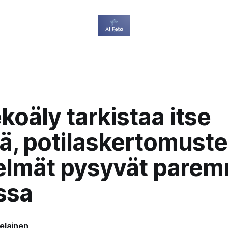
koäly tarkistaa itse
ä, potilaskertomust
telmät pysyvät pare
ssa
elainen