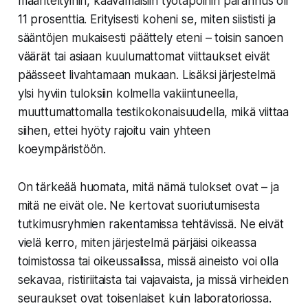
määriteltyihin, kaavamaisiin työtapoihin parannus oli
11 prosenttia. Erityisesti koheni se, miten siististi ja
sääntöjen mukaisesti päättely eteni – toisin sanoen
väärät tai asiaan kuulumattomat viittaukset eivät
päässeet livahtamaan mukaan. Lisäksi järjestelmä
ylsi hyviin tuloksiin kolmella vakiintuneella,
muuttumattomalla testikokonaisuudella, mikä viittaa
siihen, ettei hyöty rajoitu vain yhteen
koeympäristöön.
On tärkeää huomata, mitä nämä tulokset ovat – ja
mitä ne eivät ole. Ne kertovat suoriutumisesta
tutkimusryhmien rakentamissa tehtävissä. Ne eivät
vielä kerro, miten järjestelmä pärjäisi oikeassa
toimistossa tai oikeussalissa, missä aineisto voi olla
sekavaa, ristiriitaista tai vajavaista, ja missä virheiden
seuraukset ovat toisenlaiset kuin laboratoriossa.