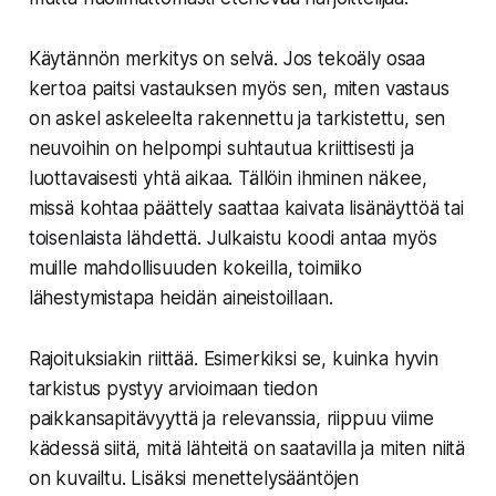
Käytännön merkitys on selvä. Jos tekoäly osaa
kertoa paitsi vastauksen myös sen, miten vastaus
on askel askeleelta rakennettu ja tarkistettu, sen
neuvoihin on helpompi suhtautua kriittisesti ja
luottavaisesti yhtä aikaa. Tällöin ihminen näkee,
missä kohtaa päättely saattaa kaivata lisänäyttöä tai
toisenlaista lähdettä. Julkaistu koodi antaa myös
muille mahdollisuuden kokeilla, toimiiko
lähestymistapa heidän aineistoillaan.
Rajoituksiakin riittää. Esimerkiksi se, kuinka hyvin
tarkistus pystyy arvioimaan tiedon
paikkansapitävyyttä ja relevanssia, riippuu viime
kädessä siitä, mitä lähteitä on saatavilla ja miten niitä
on kuvailtu. Lisäksi menettelysääntöjen