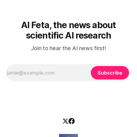
elä maailmassa, jossa kone on vain hiljainen renki. Silti puhe
tekoälystä palaa
AI Feta, the news about
scientific AI research
Join to hear the AI news first!
Subscribe