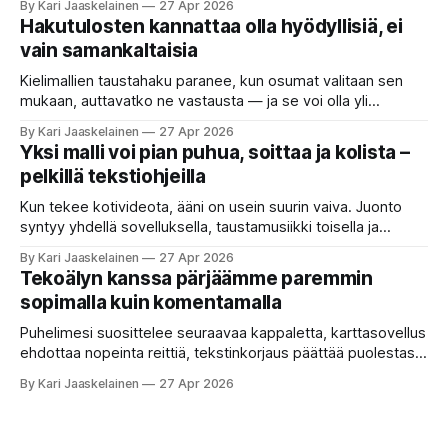
By Kari Jaaskelainen
27 Apr 2026
etsimässä verkosta apuria, joka hoitaisi puolestasi arjen
Hakutulosten kannattaa olla hyödyllisiä, ei
askareita: täyttäisi lomakkeen, järjestäisi matkasuunnitelman
vain samankaltaisia
tai seulisi pitkän asiakirjakasan ydinkohdat. Vastassa on
valikoima, joka muistuttaa sovelluskauppaa steroideilla.
Kielimallien taustahaku paranee, kun osumat valitaan sen
Jokainen ”tekoälyagentti” lupaa paljon
mukaan, auttavatko ne vastausta — ja se voi olla yli
satakertaisesti nopeampaa kuin nykyinen tapa. Kuvittele,
By Kari Jaaskelainen
27 Apr 2026
että kysyt työpaikan chat-robotilta: “Mitä viime kuun
Yksi malli voi pian puhua, soittaa ja kolista –
kokouspäiväkirjassa päätettiin etätyöpäivistä?” Robotti
pelkillä tekstiohjeilla
selaa arkistoja ja poimii sinulle pätkän, jossa toistellaan, mitä
etätyö tarkoittaa. Teksti on aiheeltaan lähellä kysymystä,
Kun tekee kotivideota, ääni on usein suurin vaiva. Juonto
syntyy yhdellä sovelluksella, taustamusiikki toisella ja
ukkosen jyrinä kolmannella. Jokainen työkalu ymmärtää
By Kari Jaaskelainen
27 Apr 2026
erilaisia komentoja, eikä mikään niistä oikein “puhu”
Tekoälyn kanssa pärjäämme paremmin
toistensa kanssa. Lopputulos on pienen palapelityön tulos.
sopimalla kuin komentamalla
Vuosia on ajateltu, että näin tämän kuuluukin mennä. Puhe
on sanoja ja lauseita – hyvin jäsenneltyä.
Puhelimesi suosittelee seuraavaa kappaletta, karttasovellus
ehdottaa nopeinta reittiä, tekstinkorjaus päättää puolestasi,
mitä olit ehkä sanomassa. Harva näistä järjestelmistä
By Kari Jaaskelainen
27 Apr 2026
tottelee sinua sokeasti. Useammin huomaat itse
muokkaavasi tapojasi niiden mukaan – ja ne puolestaan
mukautuvat sinuun. Arkinen kokemus paljastaa: emme enää