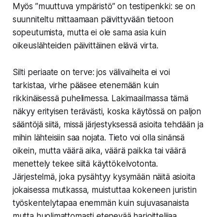
Myös ”muuttuva ympäristö” on testipenkki: se on
suunniteltu mittaamaan päivittyvään tietoon
sopeutumista, mutta ei ole sama asia kuin
oikeuslähteiden päivittäinen elävä virta.
Silti periaate on terve: jos välivaiheita ei voi
tarkistaa, virhe pääsee etenemään kuin
rikkinäisessä puhelimessa. Lakimaailmassa tämä
näkyy erityisen terävästi, koska käytössä on paljon
sääntöjä siitä, missä järjestyksessä asioita tehdään ja
mihin lähteisiin saa nojata. Tieto voi olla sinänsä
oikein, mutta väärä aika, väärä paikka tai väärä
menettely tekee siitä käyttökelvotonta.
Järjestelmä, joka pysähtyy kysymään näitä asioita
jokaisessa mutkassa, muistuttaa kokeneen juristin
työskentelytapaa enemmän kuin sujuvasanaista
mutta huolimattomasti etenevää harjoittelijaa.