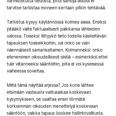
varmistetusta tiedosta, jotta samoja asioita ei
tarvitse tarkistaa moneen kertaan pitkin tehtävää.
Tarkistus kysyy käytännössä kolmea asiaa. Ensiksi:
pitääkö väite faktuaalisesti paikkansa lähteiden
valossa. Toiseksi: liittyykö tieto todella käsiteltävän
tapauksen tosiseikkoihin, vai onko se vain
näennäisesti samankaltainen. Kolmanneksi: onko
eteneminen oikeudellisesti siistiä – esimerkiksi ettei
tule viitanneeksi sääntöihin, joita ei voi kyseisessä
vaiheessa soveltaa.
Miltä tämä näyttää arjessa? Jos kone lähtee
etsimään vastausta valitusaikaa koskevaan
kysymykseen, se saattaa ensin törmätä
korkeimman oikeuden menettelyä koskevaan
sääntöön, vaikka tapaus koskee hallintovalitusta.