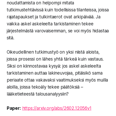
noudattamista on helpompi mitata
tutkimustehtävissä kuin todellisissa tilanteissa, joissa
rajatapaukset ja tulkintaerot ovat arkipäivää. Ja
vaikka askel askeleelta tarkistaminen tekee
järjestelmästä varovaisemman, se voi myös hidastaa
sitä.
Oikeudellinen tutkimustyö on yksi niistä aloista,
joissa prosessi on lähes yhtä tärkeä kuin vastaus.
Siksi on kiinnostavaa kysyä: jos askel askeleelta
tarkistaminen auttaa lakineuvojaa, pitäisikö sama
periaate ottaa vakavaksi vaatimukseksi myös muilla
aloilla, joissa tekoäly tekee päätöksiä –
lääketieteestä talousanalyysiin?
Paper:
https://arxiv.org/abs/2602.12056v1