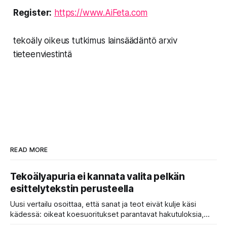
Register:
https://www.AiFeta.com
tekoäly oikeus tutkimus lainsäädäntö arxiv
tieteenviestintä
READ MORE
Tekoälyapuria ei kannata valita pelkän
esittelytekstin perusteella
Uusi vertailu osoittaa, että sanat ja teot eivät kulje käsi
kädessä: oikeat koesuoritukset parantavat hakutuloksia,
kun etsitään sopivaa tekoälyapuria tuhansien joukosta. Olet