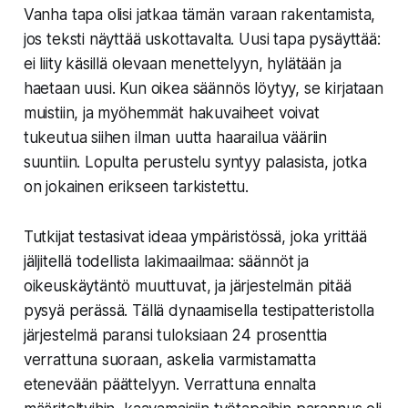
Vanha tapa olisi jatkaa tämän varaan rakentamista,
jos teksti näyttää uskottavalta. Uusi tapa pysäyttää:
ei liity käsillä olevaan menettelyyn, hylätään ja
haetaan uusi. Kun oikea säännös löytyy, se kirjataan
muistiin, ja myöhemmät hakuvaiheet voivat
tukeutua siihen ilman uutta haarailua vääriin
suuntiin. Lopulta perustelu syntyy palasista, jotka
on jokainen erikseen tarkistettu.
Tutkijat testasivat ideaa ympäristössä, joka yrittää
jäljitellä todellista lakimaailmaa: säännöt ja
oikeuskäytäntö muuttuvat, ja järjestelmän pitää
pysyä perässä. Tällä dynaamisella testipatteristolla
järjestelmä paransi tuloksiaan 24 prosenttia
verrattuna suoraan, askelia varmistamatta
etenevään päättelyyn. Verrattuna ennalta