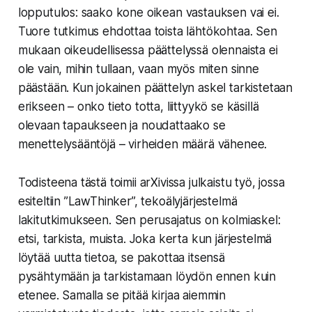
lopputulos: saako kone oikean vastauksen vai ei.
Tuore tutkimus ehdottaa toista lähtökohtaa. Sen
mukaan oikeudellisessa päättelyssä olennaista ei
ole vain, mihin tullaan, vaan myös miten sinne
päästään. Kun jokainen päättelyn askel tarkistetaan
erikseen – onko tieto totta, liittyykö se käsillä
olevaan tapaukseen ja noudattaako se
menettelysääntöjä – virheiden määrä vähenee.
Todisteena tästä toimii arXivissa julkaistu työ, jossa
esiteltiin ”LawThinker”, tekoälyjärjestelmä
lakitutkimukseen. Sen perusajatus on kolmiaskel:
etsi, tarkista, muista. Joka kerta kun järjestelmä
löytää uutta tietoa, se pakottaa itsensä
pysähtymään ja tarkistamaan löydön ennen kuin
etenee. Samalla se pitää kirjaa aiemmin