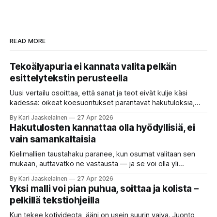
READ MORE
Tekoälyapuria ei kannata valita pelkän
esittelytekstin perusteella
Uusi vertailu osoittaa, että sanat ja teot eivät kulje käsi
kädessä: oikeat koesuoritukset parantavat hakutuloksia,
kun etsitään sopivaa tekoälyapuria tuhansien joukosta. Olet
By Kari Jaaskelainen
27 Apr 2026
etsimässä verkosta apuria, joka hoitaisi puolestasi arjen
Hakutulosten kannattaa olla hyödyllisiä, ei
askareita: täyttäisi lomakkeen, järjestäisi matkasuunnitelman
vain samankaltaisia
tai seulisi pitkän asiakirjakasan ydinkohdat. Vastassa on
valikoima, joka muistuttaa sovelluskauppaa steroideilla.
Kielimallien taustahaku paranee, kun osumat valitaan sen
Jokainen ”tekoälyagentti” lupaa paljon
mukaan, auttavatko ne vastausta — ja se voi olla yli
satakertaisesti nopeampaa kuin nykyinen tapa. Kuvittele,
By Kari Jaaskelainen
27 Apr 2026
että kysyt työpaikan chat-robotilta: “Mitä viime kuun
Yksi malli voi pian puhua, soittaa ja kolista –
kokouspäiväkirjassa päätettiin etätyöpäivistä?” Robotti
pelkillä tekstiohjeilla
selaa arkistoja ja poimii sinulle pätkän, jossa toistellaan, mitä
etätyö tarkoittaa. Teksti on aiheeltaan lähellä kysymystä,
Kun tekee kotivideota, ääni on usein suurin vaiva. Juonto