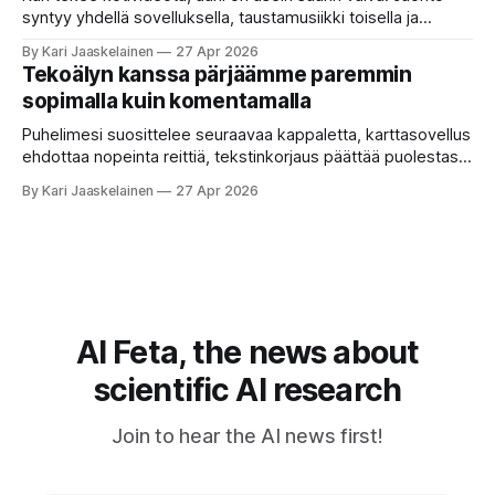
syntyy yhdellä sovelluksella, taustamusiikki toisella ja
ukkosen jyrinä kolmannella. Jokainen työkalu ymmärtää
By Kari Jaaskelainen
27 Apr 2026
erilaisia komentoja, eikä mikään niistä oikein “puhu”
Tekoälyn kanssa pärjäämme paremmin
toistensa kanssa. Lopputulos on pienen palapelityön tulos.
sopimalla kuin komentamalla
Vuosia on ajateltu, että näin tämän kuuluukin mennä. Puhe
on sanoja ja lauseita – hyvin jäsenneltyä.
Puhelimesi suosittelee seuraavaa kappaletta, karttasovellus
ehdottaa nopeinta reittiä, tekstinkorjaus päättää puolestasi,
mitä olit ehkä sanomassa. Harva näistä järjestelmistä
By Kari Jaaskelainen
27 Apr 2026
tottelee sinua sokeasti. Useammin huomaat itse
muokkaavasi tapojasi niiden mukaan – ja ne puolestaan
mukautuvat sinuun. Arkinen kokemus paljastaa: emme enää
elä maailmassa, jossa kone on vain hiljainen renki. Silti puhe
tekoälystä palaa
AI Feta, the news about
scientific AI research
Join to hear the AI news first!