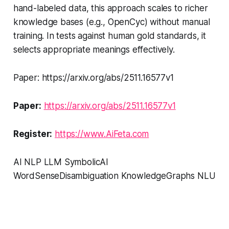
hand-labeled data, this approach scales to richer
knowledge bases (e.g., OpenCyc) without manual
training. In tests against human gold standards, it
selects appropriate meanings effectively.
Paper: https://arxiv.org/abs/2511.16577v1
Paper:
https://arxiv.org/abs/2511.16577v1
Register:
https://www.AiFeta.com
AI NLP LLM SymbolicAI
WordSenseDisambiguation KnowledgeGraphs NLU