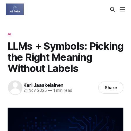
AI
LLMs + Symbols: Picking
the Right Meaning
Without Labels
Kari Jaaskelainen
Share
21 Nov 2025
—
1 min read