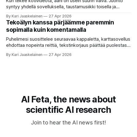
Kun tekee kotivideota, ääni on usein suurin vaiva. Juonto
syntyy yhdellä sovelluksella, taustamusiikki toisella ja
ukkosen jyrinä kolmannella. Jokainen työkalu ymmärtää
By Kari Jaaskelainen
27 Apr 2026
erilaisia komentoja, eikä mikään niistä oikein “puhu”
Tekoälyn kanssa pärjäämme paremmin
toistensa kanssa. Lopputulos on pienen palapelityön tulos.
sopimalla kuin komentamalla
Vuosia on ajateltu, että näin tämän kuuluukin mennä. Puhe
on sanoja ja lauseita – hyvin jäsenneltyä.
Puhelimesi suosittelee seuraavaa kappaletta, karttasovellus
ehdottaa nopeinta reittiä, tekstinkorjaus päättää puolestasi,
mitä olit ehkä sanomassa. Harva näistä järjestelmistä
By Kari Jaaskelainen
27 Apr 2026
tottelee sinua sokeasti. Useammin huomaat itse
muokkaavasi tapojasi niiden mukaan – ja ne puolestaan
mukautuvat sinuun. Arkinen kokemus paljastaa: emme enää
elä maailmassa, jossa kone on vain hiljainen renki. Silti puhe
tekoälystä palaa
AI Feta, the news about
scientific AI research
Join to hear the AI news first!