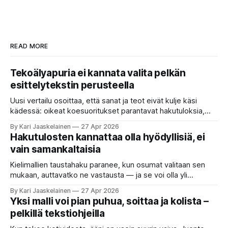
READ MORE
Tekoälyapuria ei kannata valita pelkän
esittelytekstin perusteella
Uusi vertailu osoittaa, että sanat ja teot eivät kulje käsi
kädessä: oikeat koesuoritukset parantavat hakutuloksia,
kun etsitään sopivaa tekoälyapuria tuhansien joukosta. Olet
By Kari Jaaskelainen
27 Apr 2026
etsimässä verkosta apuria, joka hoitaisi puolestasi arjen
Hakutulosten kannattaa olla hyödyllisiä, ei
askareita: täyttäisi lomakkeen, järjestäisi matkasuunnitelman
vain samankaltaisia
tai seulisi pitkän asiakirjakasan ydinkohdat. Vastassa on
valikoima, joka muistuttaa sovelluskauppaa steroideilla.
Kielimallien taustahaku paranee, kun osumat valitaan sen
Jokainen ”tekoälyagentti” lupaa paljon
mukaan, auttavatko ne vastausta — ja se voi olla yli
satakertaisesti nopeampaa kuin nykyinen tapa. Kuvittele,
By Kari Jaaskelainen
27 Apr 2026
että kysyt työpaikan chat-robotilta: “Mitä viime kuun
Yksi malli voi pian puhua, soittaa ja kolista –
kokouspäiväkirjassa päätettiin etätyöpäivistä?” Robotti
pelkillä tekstiohjeilla
selaa arkistoja ja poimii sinulle pätkän, jossa toistellaan, mitä
etätyö tarkoittaa. Teksti on aiheeltaan lähellä kysymystä,