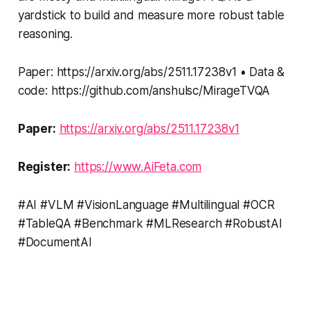
yardstick to build and measure more robust table
reasoning.
Paper: https://arxiv.org/abs/2511.17238v1 • Data &
code: https://github.com/anshulsc/MirageTVQA
Paper:
https://arxiv.org/abs/2511.17238v1
Register:
https://www.AiFeta.com
#AI #VLM #VisionLanguage #Multilingual #OCR
#TableQA #Benchmark #MLResearch #RobustAI
#DocumentAI