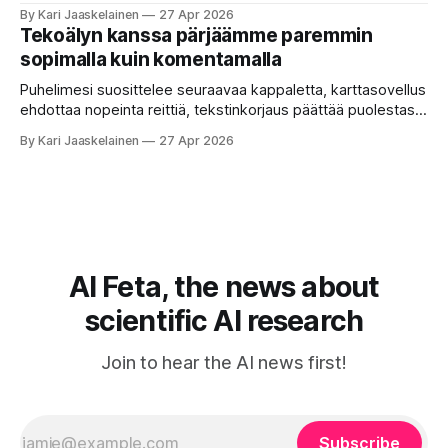
ukkosen jyrinä kolmannella. Jokainen työkalu ymmärtää
By Kari Jaaskelainen
27 Apr 2026
erilaisia komentoja, eikä mikään niistä oikein “puhu”
Tekoälyn kanssa pärjäämme paremmin
toistensa kanssa. Lopputulos on pienen palapelityön tulos.
sopimalla kuin komentamalla
Vuosia on ajateltu, että näin tämän kuuluukin mennä. Puhe
on sanoja ja lauseita – hyvin jäsenneltyä.
Puhelimesi suosittelee seuraavaa kappaletta, karttasovellus
ehdottaa nopeinta reittiä, tekstinkorjaus päättää puolestasi,
mitä olit ehkä sanomassa. Harva näistä järjestelmistä
By Kari Jaaskelainen
27 Apr 2026
tottelee sinua sokeasti. Useammin huomaat itse
muokkaavasi tapojasi niiden mukaan – ja ne puolestaan
mukautuvat sinuun. Arkinen kokemus paljastaa: emme enää
elä maailmassa, jossa kone on vain hiljainen renki. Silti puhe
tekoälystä palaa
AI Feta, the news about
scientific AI research
Join to hear the AI news first!
Subscribe