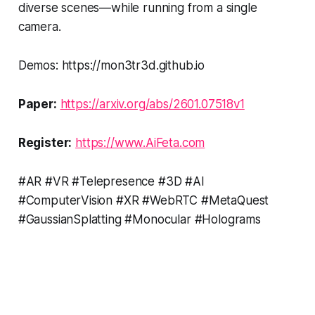
diverse scenes—while running from a single
camera.
Demos: https://mon3tr3d.github.io
Paper:
https://arxiv.org/abs/2601.07518v1
Register:
https://www.AiFeta.com
#AR #VR #Telepresence #3D #AI
#ComputerVision #XR #WebRTC #MetaQuest
#GaussianSplatting #Monocular #Holograms