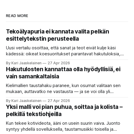
READ MORE
Tekoälyapuria ei kannata valita pelkän
esittelytekstin perusteella
Uusi vertailu osoittaa, että sanat ja teot eivät kulje käsi
kädessä: oikeat koesuoritukset parantavat hakutuloksia,
kun etsitään sopivaa tekoälyapuria tuhansien joukosta. Olet
By Kari Jaaskelainen
27 Apr 2026
etsimässä verkosta apuria, joka hoitaisi puolestasi arjen
Hakutulosten kannattaa olla hyödyllisiä, ei
askareita: täyttäisi lomakkeen, järjestäisi matkasuunnitelman
vain samankaltaisia
tai seulisi pitkän asiakirjakasan ydinkohdat. Vastassa on
valikoima, joka muistuttaa sovelluskauppaa steroideilla.
Kielimallien taustahaku paranee, kun osumat valitaan sen
Jokainen ”tekoälyagentti” lupaa paljon
mukaan, auttavatko ne vastausta — ja se voi olla yli
satakertaisesti nopeampaa kuin nykyinen tapa. Kuvittele,
By Kari Jaaskelainen
27 Apr 2026
että kysyt työpaikan chat-robotilta: “Mitä viime kuun
Yksi malli voi pian puhua, soittaa ja kolista –
kokouspäiväkirjassa päätettiin etätyöpäivistä?” Robotti
pelkillä tekstiohjeilla
selaa arkistoja ja poimii sinulle pätkän, jossa toistellaan, mitä
etätyö tarkoittaa. Teksti on aiheeltaan lähellä kysymystä,
Kun tekee kotivideota, ääni on usein suurin vaiva. Juonto
syntyy yhdellä sovelluksella, taustamusiikki toisella ja