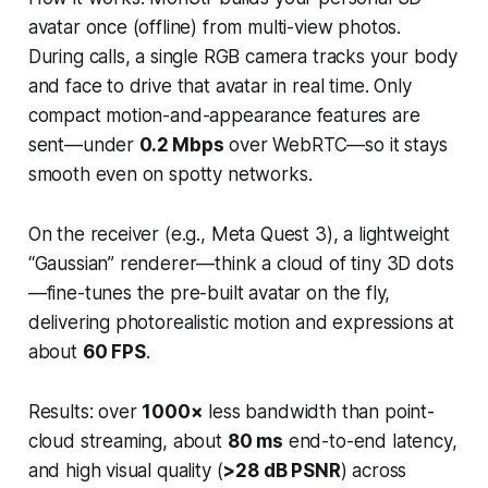
avatar once (offline) from multi-view photos.
During calls, a
single
RGB camera tracks your body
and face to drive that avatar in real time. Only
compact motion-and-appearance features are
sent—under
0.2 Mbps
over WebRTC—so it stays
smooth even on spotty networks.
On the receiver (e.g., Meta Quest 3), a lightweight
“Gaussian” renderer—think a cloud of tiny 3D dots
—fine-tunes the pre-built avatar on the fly,
delivering photorealistic motion and expressions at
about
60 FPS
.
Results: over
1000×
less bandwidth than point-
cloud streaming, about
80 ms
end-to-end latency,
and high visual quality (
>28 dB PSNR
) across