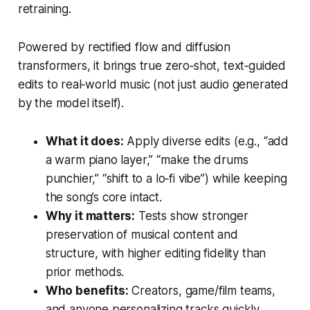
retraining.
Powered by rectified flow and diffusion
transformers, it brings true zero‑shot, text‑guided
edits to real‑world music (not just audio generated
by the model itself).
What it does:
Apply diverse edits (e.g., “add
a warm piano layer,” “make the drums
punchier,” “shift to a lo‑fi vibe”) while keeping
the song’s core intact.
Why it matters:
Tests show stronger
preservation of musical content and
structure, with higher editing fidelity than
prior methods.
Who benefits:
Creators, game/film teams,
and anyone personalizing tracks quickly.