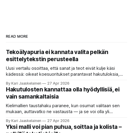
READ MORE
Tekoälyapuria ei kannata valita pelkän
esittelytekstin perusteella
Uusi vertailu osoittaa, että sanat ja teot eivät kulje käsi
kädessä: oikeat koesuoritukset parantavat hakutuloksia,
kun etsitään sopivaa tekoälyapuria tuhansien joukosta. Olet
By Kari Jaaskelainen
27 Apr 2026
etsimässä verkosta apuria, joka hoitaisi puolestasi arjen
Hakutulosten kannattaa olla hyödyllisiä, ei
askareita: täyttäisi lomakkeen, järjestäisi matkasuunnitelman
vain samankaltaisia
tai seulisi pitkän asiakirjakasan ydinkohdat. Vastassa on
valikoima, joka muistuttaa sovelluskauppaa steroideilla.
Kielimallien taustahaku paranee, kun osumat valitaan sen
Jokainen ”tekoälyagentti” lupaa paljon
mukaan, auttavatko ne vastausta — ja se voi olla yli
satakertaisesti nopeampaa kuin nykyinen tapa. Kuvittele,
By Kari Jaaskelainen
27 Apr 2026
että kysyt työpaikan chat-robotilta: “Mitä viime kuun
Yksi malli voi pian puhua, soittaa ja kolista –
kokouspäiväkirjassa päätettiin etätyöpäivistä?” Robotti