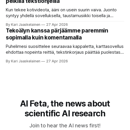
pelkillä tekstiohjeilla
selaa arkistoja ja poimii sinulle pätkän, jossa toistellaan, mitä
etätyö tarkoittaa. Teksti on aiheeltaan lähellä kysymystä,
Kun tekee kotivideota, ääni on usein suurin vaiva. Juonto
syntyy yhdellä sovelluksella, taustamusiikki toisella ja
ukkosen jyrinä kolmannella. Jokainen työkalu ymmärtää
By Kari Jaaskelainen
27 Apr 2026
erilaisia komentoja, eikä mikään niistä oikein “puhu”
Tekoälyn kanssa pärjäämme paremmin
toistensa kanssa. Lopputulos on pienen palapelityön tulos.
sopimalla kuin komentamalla
Vuosia on ajateltu, että näin tämän kuuluukin mennä. Puhe
on sanoja ja lauseita – hyvin jäsenneltyä.
Puhelimesi suosittelee seuraavaa kappaletta, karttasovellus
ehdottaa nopeinta reittiä, tekstinkorjaus päättää puolestasi,
mitä olit ehkä sanomassa. Harva näistä järjestelmistä
By Kari Jaaskelainen
27 Apr 2026
tottelee sinua sokeasti. Useammin huomaat itse
muokkaavasi tapojasi niiden mukaan – ja ne puolestaan
mukautuvat sinuun. Arkinen kokemus paljastaa: emme enää
elä maailmassa, jossa kone on vain hiljainen renki. Silti puhe
tekoälystä palaa
AI Feta, the news about
scientific AI research
Join to hear the AI news first!