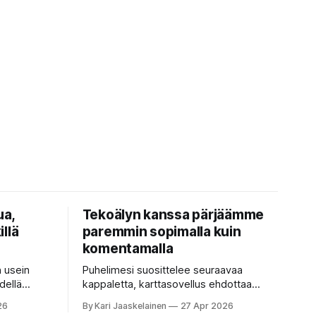
ua,
Tekoälyn kanssa pärjäämme
illä
paremmin sopimalla kuin
komentamalla
n usein
Puhelimesi suosittelee seuraavaa
dellä
kappaletta, karttasovellus ehdottaa
isella ja
nopeinta reittiä, tekstinkorjaus päättää
26
By Kari Jaaskelainen
27 Apr 2026
okainen
puolestasi, mitä olit ehkä sanomassa.