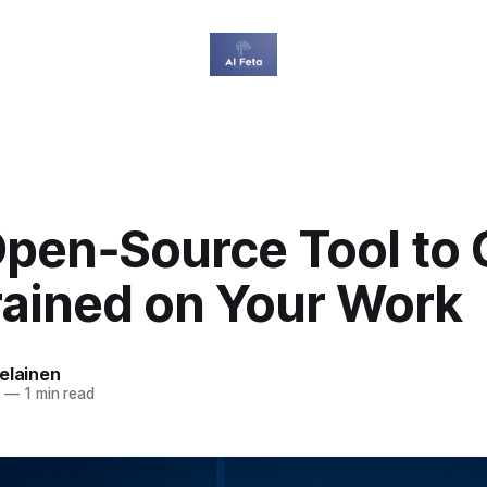
pen‑Source Tool to
Trained on Your Work
elainen
5
—
1 min read