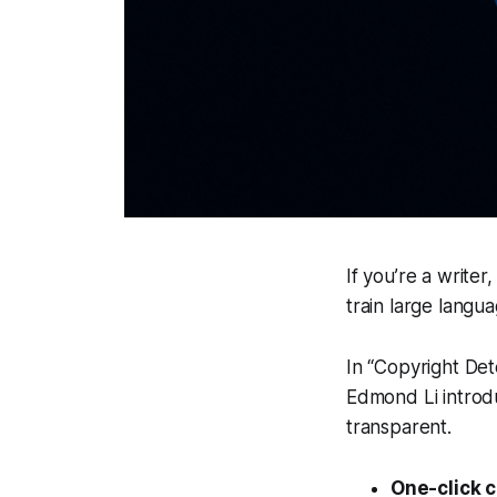
If you’re a write
train large lang
In “Copyright Det
Edmond Li introd
transparent.
One-click 