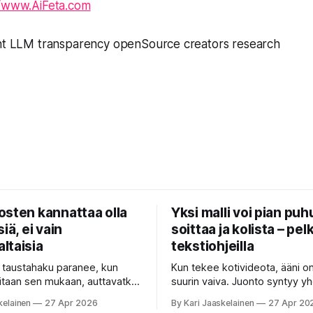
//www.AiFeta.com
ght LLM transparency openSource creators research
osten kannattaa olla
Yksi malli voi pian puh
iä, ei vain
soittaa ja kolista – pelk
ltaisia
tekstiohjeilla
n taustahaku paranee, kun
Kun tekee kotivideota, ääni o
itaan sen mukaan, auttavatko
suurin vaiva. Juonto syntyy yh
a — ja se voi olla yli
sovelluksella, taustamusiikki to
kelainen
27 Apr 2026
By Kari Jaaskelainen
27 Apr 20
sesti nopeampaa kuin
ukkosen jyrinä kolmannella. J