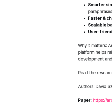
Smarter sim
paraphrases
Faster & c
Scalable b
User-friend
Why it matters: As
platform helps ra
development and 
Read the research
Authors: David Sz
Paper:
https://a