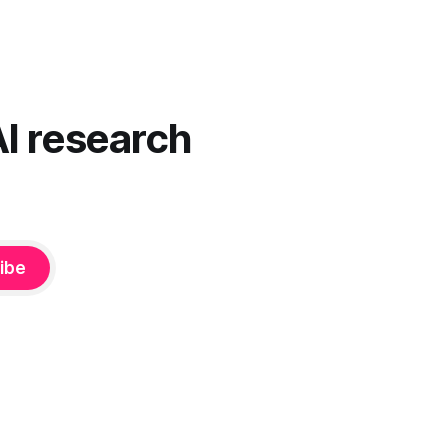
mentoja,
Harva näistä järjestelmistä tottelee sinua
u”
sokeasti. Useammin huomaat itse
 on pienen
muokkaavasi tapojasi niiden mukaan – ja
ne puolestaan mukautuvat sinuun.
nnä. Puhe
Arkinen kokemus paljastaa: emme enää
äsenneltyä.
elä maailmassa, jossa kone on vain
AI research
hiljainen renki. Silti puhe tekoälystä palaa
ibe