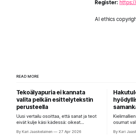
Register:
https:
AI ethics copyri
READ MORE
Tekoälyapuria ei kannata
Hakutul
valita pelkän esittelytekstin
hyödyllis
perusteella
samanka
Uusi vertailu osoittaa, että sanat ja teot
Kielimallie
eivät kulje käsi kädessä: oikeat
osumat val
koesuoritukset parantavat hakutuloksia,
ne vastaust
By Kari Jaaskelainen
27 Apr 2026
By Kari Jaas
kun etsitään sopivaa tekoälyapuria
satakertai