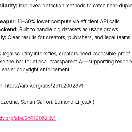
ilarity:
Improved detection methods to catch near-dupli
.
heaper:
10–30% lower compute via efficient API calls.
ackend:
Built to handle big datasets as usage grows.
ly:
Clear results for creators, publishers, and legal teams.
 legal scrutiny intensifies, creators need accessible proof 
ise the bar for
ethical, transparent
AI—supporting respons
easier copyright enforcement.
: https://arxiv.org/abs/2511.20623v1
czecina, Senan Gaffori, Edmond Li (cs.AI)
rxiv.org/abs/2511.20623v1