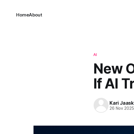
Home
About
AI
New O
If AI 
Kari Jaask
26 Nov 202