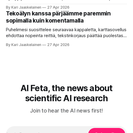
ukkosen jyrinä kolmannella. Jokainen työkalu ymmärtää
By Kari Jaaskelainen
27 Apr 2026
erilaisia komentoja, eikä mikään niistä oikein “puhu”
Tekoälyn kanssa pärjäämme paremmin
toistensa kanssa. Lopputulos on pienen palapelityön tulos.
sopimalla kuin komentamalla
Vuosia on ajateltu, että näin tämän kuuluukin mennä. Puhe
on sanoja ja lauseita – hyvin jäsenneltyä.
Puhelimesi suosittelee seuraavaa kappaletta, karttasovellus
ehdottaa nopeinta reittiä, tekstinkorjaus päättää puolestasi,
mitä olit ehkä sanomassa. Harva näistä järjestelmistä
By Kari Jaaskelainen
27 Apr 2026
tottelee sinua sokeasti. Useammin huomaat itse
muokkaavasi tapojasi niiden mukaan – ja ne puolestaan
mukautuvat sinuun. Arkinen kokemus paljastaa: emme enää
elä maailmassa, jossa kone on vain hiljainen renki. Silti puhe
tekoälystä palaa
AI Feta, the news about
scientific AI research
Join to hear the AI news first!