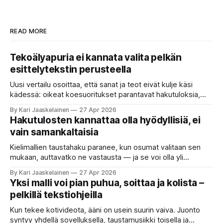
READ MORE
Tekoälyapuria ei kannata valita pelkän
esittelytekstin perusteella
Uusi vertailu osoittaa, että sanat ja teot eivät kulje käsi
kädessä: oikeat koesuoritukset parantavat hakutuloksia,
kun etsitään sopivaa tekoälyapuria tuhansien joukosta. Olet
By Kari Jaaskelainen
27 Apr 2026
etsimässä verkosta apuria, joka hoitaisi puolestasi arjen
Hakutulosten kannattaa olla hyödyllisiä, ei
askareita: täyttäisi lomakkeen, järjestäisi matkasuunnitelman
vain samankaltaisia
tai seulisi pitkän asiakirjakasan ydinkohdat. Vastassa on
valikoima, joka muistuttaa sovelluskauppaa steroideilla.
Kielimallien taustahaku paranee, kun osumat valitaan sen
Jokainen ”tekoälyagentti” lupaa paljon
mukaan, auttavatko ne vastausta — ja se voi olla yli
satakertaisesti nopeampaa kuin nykyinen tapa. Kuvittele,
By Kari Jaaskelainen
27 Apr 2026
että kysyt työpaikan chat-robotilta: “Mitä viime kuun
Yksi malli voi pian puhua, soittaa ja kolista –
kokouspäiväkirjassa päätettiin etätyöpäivistä?” Robotti
pelkillä tekstiohjeilla
selaa arkistoja ja poimii sinulle pätkän, jossa toistellaan, mitä
etätyö tarkoittaa. Teksti on aiheeltaan lähellä kysymystä,
Kun tekee kotivideota, ääni on usein suurin vaiva. Juonto
syntyy yhdellä sovelluksella, taustamusiikki toisella ja