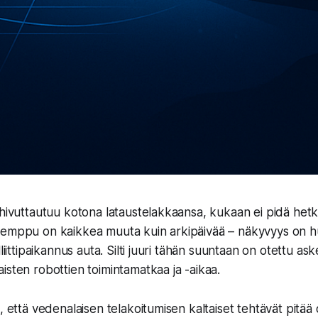
 hivuttautuu kotona lataustelakkaansa, kukaan ei pidä het
temppu on kaikkea muuta kuin arkipäivää – näkyvyys on h
liittipaikannus auta. Silti juuri tähän suuntaan on otettu aske
isten robottien toimintamatkaa ja -aikaa.
, että vedenalaisen telakoitumisen kaltaiset tehtävät pitää