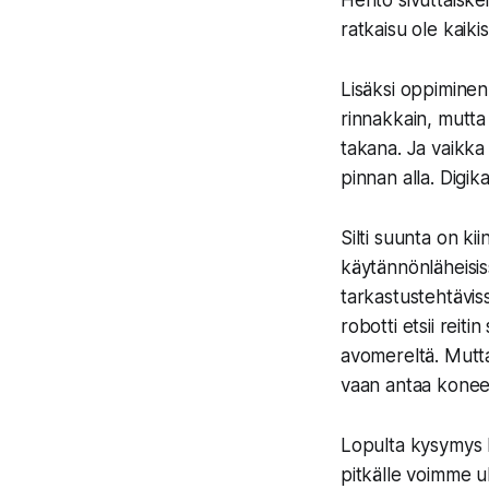
Hento sivuttaiskei
ratkaisu ole kaikis
Lisäksi oppiminen 
rinnakkain, mutta 
takana. Ja vaikka s
pinnan alla. Digi
Silti suunta on ki
käytännönläheisis
tarkastustehtäviss
robotti etsii reit
avomereltä. Mutta 
vaan antaa koneen
Lopulta kysymys k
pitkälle voimme ul