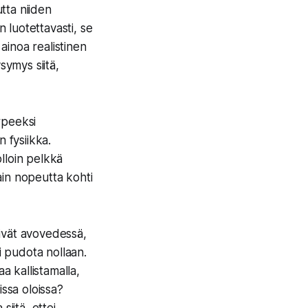
tta niiden
n luotettavasti, se
ainoa realistinen
ysymys siitä,
rpeeksi
 fysiikka.
olloin pelkkä
vain nopeutta kohti
, eivät avovedessä,
i pudota nollaan.
a kallistamalla,
issa oloissa?