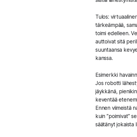
siistiä lähestymistä
Tulos: virtuaalin
tärkeämpää, sama 
toimi edelleen. Ve
auttoivat sitä per
suuntaansa kevyest
kanssa.
Esimerkki havainn
Jos robotti lähest
jäykkänä, pienikin
keventää etenemis
Ennen viimeistä n
kuin ”poimivat” s
säätänyt jokaista 