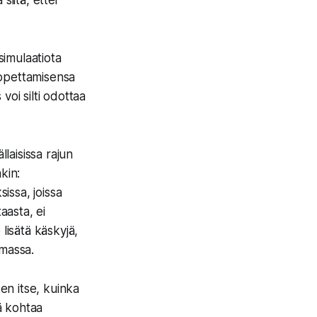
iitä, ettei
simulaatiota
n opettamisensa
 voi silti odottaa
llaisissa rajun
kin:
issa, joissa
aasta, ei
lisätä käskyjä,
lmassa.
en itse, kuinka
sä kohtaa