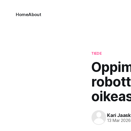
Home
About
TIEDE
Oppim
robott
oikea
Kari Jaask
13 Mar 2026