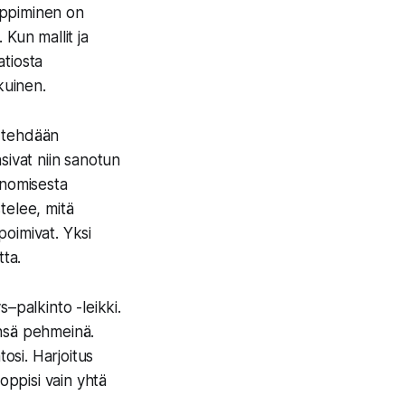
eoppiminen on
 Kun mallit ja
atiosta
tkuinen.
o tehdään
nsivat niin sanotun
onomisesta
stelee, mitä
poimivat. Yksi
tta.
–palkinto -leikki.
eensä pehmeinä.
osi. Harjoitus
 oppisi vain yhtä