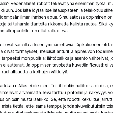
 asia? Vedenalaiset robotit tekevät yhä enemmän työtä, mu
kuun. Jos laite löytää itse latauspisteen ja telakoituu siihe
pidempään ilman ihmisen apua. Simulaatiossa oppiminen on 
toja tai tuhansia tilanteita rikkomatta kallista rautaa. Siksi k
aan ulkopuolelle, on ollut ratkaiseva.
t ovat samalla arkisen ymmärrettäviä. Digikaksonen oli ta
 olivat törmäykset, meluisat anturit ja ajoneuvon todellinen
t tarpeeksi monipuolisia: lähtöpaikka ja asento vaihtelivat, j
 ei auttanut. Ja oppimisen tavoitetta kuvattiin fiksusti: ei 
rauhallisuutta ja kolhujen välttelyä.
 tarkkana. Allas ei ole meri. Testit tehtiin hallituissa oloissa
aihtelevat arvaamatta, levä tarttuu pintoihin ja näkyvyys vo
 on osin musta laatikko. Se, että robotti keksi itse jarrutta
mistä tietää, ettei sama temppu johda sivuvaikutuksiin tois