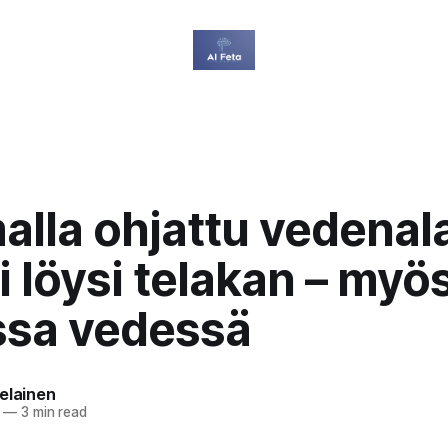
alla ohjattu vedenal
i löysi telakan – myö
ssa vedessä
elainen
—
3 min read