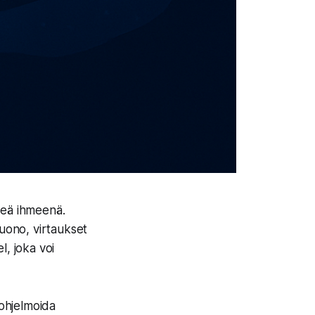
keä ihmeenä.
uono, virtaukset
l, joka voi
 ohjelmoida