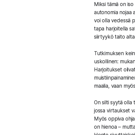
Miksi tämä on iso
autonomia nojaa ak
voi olla vedessä 
tapa harjoitella sa
siirtyykö taito alt
Tutkimuksen keino
uskollinen: mukana
Harjoitukset oliva
muistiinpainaminen
maalia, vaan myös 
On silti syytä olla
jossa virtaukset v
Myös oppiva ohjaus
on hienoa – mutta 