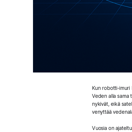
Kun robotti-imuri
Veden alla sama 
nykivät, eikä satel
venyttää vedenala
Vuosia on ajateltu