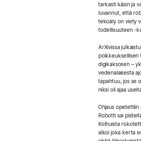
tarkasti käsin ja 
luvannut, että robo
tekoäly on viety 
todellisuuteen -kui
ArXivissa julkaist
poikkeuksellisen t
digikaksosen – yk
vedenalaisesta ajo
tapahtuu, jos se o
niksi oli ajaa usei
Ohjaus opetettiin
Robotti sai pistei
Kolhuista rokotett
alkoi joka kerta er