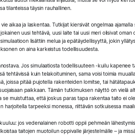
kutus auttoi mekaanista linjausta, mutta se voi myös kertoa s
sa tilanteissa täysin rauhallinen.
vie aikaa ja laskentaa. Tutkijat kiersivät ongelmaa ajamalla 
jokainen uusi tehtävä, uusi laite tai uusi meri olisivat oma
imulaatioon lisättiin melua ja epätäydellisyyttä, jokin yllätys
kaksonen on aina karkeistus todellisuudesta.
innostava. Jos simulaatiosta todellisuuteen -kuilu kapenee tä
sä tehtävissä kuin telakoituminen, sama voisi toimia muualla
ä, joissa pitää pujotella rakenteiden lomitse, tai hätätapauks
in suojaisaan paikkaan. Tämän tutkimuksen näyttö on vielä alt
se muistuttaa, että joskus paras tapa rakentaa taito ei ole 
 harjoitella tarpeeksi monessa, riittävän sotkuisessa maai
uuluu: jos vedenalainen robotti oppii pehmeän lähestymis
koistaa taitojen muotoilun oppivalle järjestelmälle – ja mis