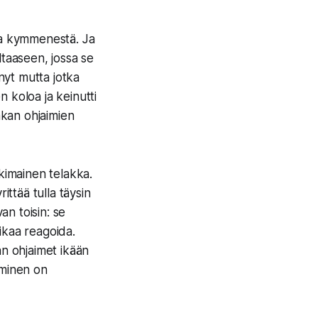
ssa kymmenestä. Ja
ltaaseen, jossa se
enyt mutta jotka
n koloa ja keinutti
akan ohjaimien
tkimainen telakka.
ittää tulla täysin
an toisin: se
ikaa reagoida.
an ohjaimet ikään
hminen on