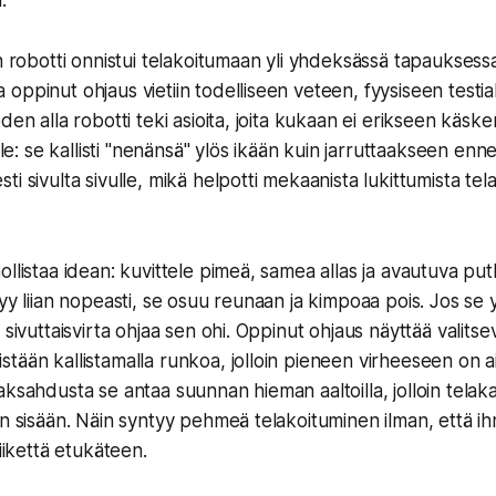
.
en robotti onnistui telakoitumaan yli yhdeksässä tapaukse
oppinut ohjaus vietiin todelliseen veteen, fyysiseen testia
den alla robotti teki asioita, joita kukaan ei erikseen käsk
ille: se kallisti "nenänsä" ylös ikään kuin jarruttaakseen enne
i sivulta sivulle, mikä helpotti mekaanista lukittumista tel
ollistaa idean: kuvittele pimeä, samea allas ja avautuva pu
yy liian nopeasti, se osuu reunaan ja kimpoaa pois. Jos se yr
 sivuttaisvirta ohjaa sen ohi. Oppinut ohjaus näyttää valitsev
tään kallistamalla runkoa, jolloin pieneen virheeseen on a
aksahdusta se antaa suunnan hieman aaltoilla, jolloin telak
en sisään. Näin syntyy pehmeä telakoituminen ilman, että i
liikettä etukäteen.