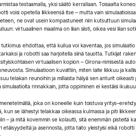
varmistaa testaamalla, yksi säätö kerrallaan. Toisaalta kon
tti voisi opetella liikkeensä itse – mutta vain simulaatioissa.
veteen, ne ovat usein kompastuneet niin kutsuttuun simula
luun: virtuaalinen maailma on liian siisti, oikea vesi liian so
u tutkimus ehdottaa, että kuilua voi kaventaa, jos simulaati
arkaksi ja robotti saa harjoitella siinä tauotta. Tutkijat rake
sityiskohtaisen virtuaalisen kopion – Girona-nimisestä aut
neuvosta. Simulaatioon kuvattiin, miten laite liikkuu ja kalli
suu telakan reunoihin ja millaista hälyä sen anturit oikeasti 
ta simulaatioita rinnakkain, jotta oppiminen ei kestäisi ikuisuu
 menetelmällä, joka on koneelle kuin toistuva yritys–erehdys
tä, kun se lähestyi telakkaa oikeassa kulmassa ja piti liikk
iin – ja mitä kovemmin se kolautti, sitä enemmän pisteitä kat
i etäisyydeltä ja asennosta, jotta taito yleistyisi eikä robotti