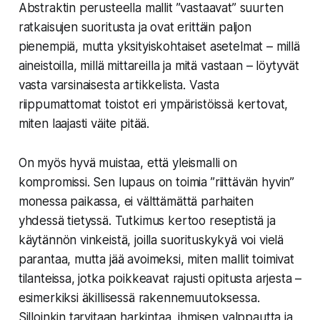
Abstraktin perusteella mallit ”vastaavat” suurten
ratkaisujen suoritusta ja ovat erittäin paljon
pienempiä, mutta yksityiskohtaiset asetelmat – millä
aineistoilla, millä mittareilla ja mitä vastaan – löytyvät
vasta varsinaisesta artikkelista. Vasta
riippumattomat toistot eri ympäristöissä kertovat,
miten laajasti väite pitää.
On myös hyvä muistaa, että yleismalli on
kompromissi. Sen lupaus on toimia ”riittävän hyvin”
monessa paikassa, ei välttämättä parhaiten
yhdessä tietyssä. Tutkimus kertoo reseptistä ja
käytännön vinkeistä, joilla suorituskykyä voi vielä
parantaa, mutta jää avoimeksi, miten mallit toimivat
tilanteissa, jotka poikkeavat rajusti opitusta arjesta –
esimerkiksi äkillisessä rakennemuutoksessa.
Silloinkin tarvitaan harkintaa, ihmisen valppautta ja