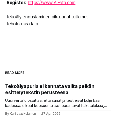
Register:
https://www.AiFeta.com
tekoäly ennustaminen aikasarjat tutkimus
tehokkuus data
READ MORE
Tekoälyapuria ei kannata valita pelkän
esittelytekstin perusteella
Uusi vertailu osoittaa, että sanat ja teot eivät kulje käsi
kädessä: oikeat koesuoritukset parantavat hakutuloksia,
kun etsitään sopivaa tekoälyapuria tuhansien joukosta. Olet
By Kari Jaaskelainen
27 Apr 2026