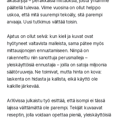
aikasarjoja – peräkkäisiä mittauksia, joista yritämme
päätellä tulevaa. Viime vuosina on ollut helppo
uskoa, että mitä suurempi tekoäly, sitä parempi
arvaaja. Uusi tutkimus väittää toisin.
Ajatus on ollut selvä: kun kieli ja kuvat ovat
hyötyneet valtavista malleista, sama pätee myös
mittausjonojen ennustamiseen. Niinpä on
rakennettu niin sanottuja perusmalleja –
yleiskäyttöisiä ennustajia – joilla on satoja miljoonia
säätöruuveja. Ne toimivat, mutta hinta on kova:
laskenta on hidasta ja kallista, eikä käyttö ole
kaikille järkevää.
ArXivissa julkaistu työ esittää, että isompi ei tässä
lajissa välttämättä ole parempi. Tekijät kuvaavat
reseptin, jolla voidaan opettaa pieniä, yleiskäyttöisiä