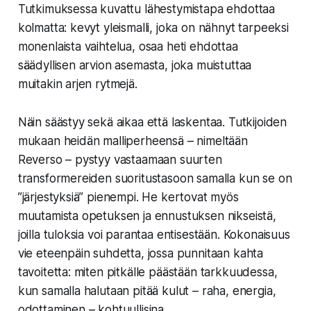
Tutkimuksessa kuvattu lähestymistapa ehdottaa
kolmatta: kevyt yleismalli, joka on nähnyt tarpeeksi
monenlaista vaihtelua, osaa heti ehdottaa
säädyllisen arvion asemasta, joka muistuttaa
muitakin arjen rytmejä.
Näin säästyy sekä aikaa että laskentaa. Tutkijoiden
mukaan heidän malliperheensä – nimeltään
Reverso – pystyy vastaamaan suurten
transformereiden suoritustasoon samalla kun se on
”järjestyksiä” pienempi. He kertovat myös
muutamista opetuksen ja ennustuksen nikseistä,
joilla tuloksia voi parantaa entisestään. Kokonaisuus
vie eteenpäin suhdetta, jossa punnitaan kahta
tavoitetta: miten pitkälle päästään tarkkuudessa,
kun samalla halutaan pitää kulut – raha, energia,
odottaminen – kohtuullisina.