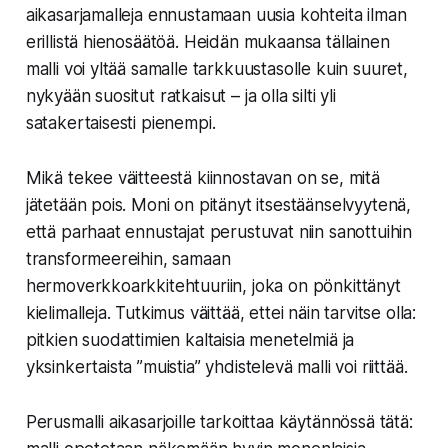
aikasarjamalleja ennustamaan uusia kohteita ilman
erillistä hienosäätöä. Heidän mukaansa tällainen
malli voi yltää samalle tarkkuustasolle kuin suuret,
nykyään suositut ratkaisut – ja olla silti yli
satakertaisesti pienempi.
Mikä tekee väitteestä kiinnostavan on se, mitä
jätetään pois. Moni on pitänyt itsestäänselvyytenä,
että parhaat ennustajat perustuvat niin sanottuihin
transformeereihin, samaan
hermoverkkoarkkitehtuuriin, joka on pönkittänyt
kielimalleja. Tutkimus väittää, ettei näin tarvitse olla:
pitkien suodattimien kaltaisia menetelmiä ja
yksinkertaista ”muistia” yhdistelevä malli voi riittää.
Perusmalli aikasarjoille tarkoittaa käytännössä tätä: