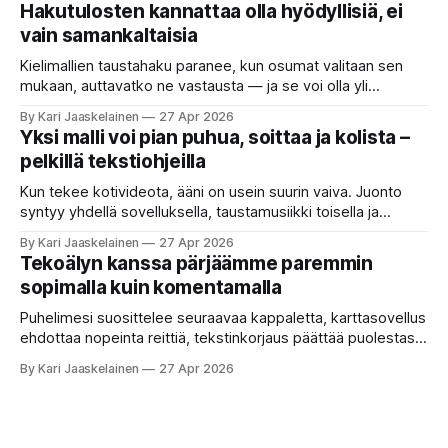
etsimässä verkosta apuria, joka hoitaisi puolestasi arjen
Hakutulosten kannattaa olla hyödyllisiä, ei
askareita: täyttäisi lomakkeen, järjestäisi matkasuunnitelman
vain samankaltaisia
tai seulisi pitkän asiakirjakasan ydinkohdat. Vastassa on
valikoima, joka muistuttaa sovelluskauppaa steroideilla.
Kielimallien taustahaku paranee, kun osumat valitaan sen
Jokainen ”tekoälyagentti” lupaa paljon
mukaan, auttavatko ne vastausta — ja se voi olla yli
satakertaisesti nopeampaa kuin nykyinen tapa. Kuvittele,
By Kari Jaaskelainen
27 Apr 2026
että kysyt työpaikan chat-robotilta: “Mitä viime kuun
Yksi malli voi pian puhua, soittaa ja kolista –
kokouspäiväkirjassa päätettiin etätyöpäivistä?” Robotti
pelkillä tekstiohjeilla
selaa arkistoja ja poimii sinulle pätkän, jossa toistellaan, mitä
etätyö tarkoittaa. Teksti on aiheeltaan lähellä kysymystä,
Kun tekee kotivideota, ääni on usein suurin vaiva. Juonto
syntyy yhdellä sovelluksella, taustamusiikki toisella ja
ukkosen jyrinä kolmannella. Jokainen työkalu ymmärtää
By Kari Jaaskelainen
27 Apr 2026
erilaisia komentoja, eikä mikään niistä oikein “puhu”
Tekoälyn kanssa pärjäämme paremmin
toistensa kanssa. Lopputulos on pienen palapelityön tulos.
sopimalla kuin komentamalla
Vuosia on ajateltu, että näin tämän kuuluukin mennä. Puhe
on sanoja ja lauseita – hyvin jäsenneltyä.
Puhelimesi suosittelee seuraavaa kappaletta, karttasovellus
ehdottaa nopeinta reittiä, tekstinkorjaus päättää puolestasi,
mitä olit ehkä sanomassa. Harva näistä järjestelmistä
By Kari Jaaskelainen
27 Apr 2026
tottelee sinua sokeasti. Useammin huomaat itse
muokkaavasi tapojasi niiden mukaan – ja ne puolestaan
mukautuvat sinuun. Arkinen kokemus paljastaa: emme enää
elä maailmassa, jossa kone on vain hiljainen renki. Silti puhe