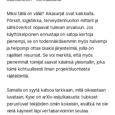
Miksi tällä on väliä? Aikasarjat ovat kaikkialla.
Pörssit, logistiikka, terveydenhuollon mittarit ja
sähköverkot nojaavat tulevan arvailuun. Jos
käyttökelpoinen ennustaja on satoja kertoja
pienempi, se on todennäköisemmin myös halvempi
ja helpompi ottaa osaksi järjestelmiä, joilla on
rajalliset resurssit. Se voi merkitä, että myös
pienemmät toimijat saavat käsiinsä yleismallin, joka
toimii kohtuullisesti ilman projektiluonteista
räätälöintiä.
Samalla on syytä katsoa tarkkaan, mitä oikeastaan
luvataan. Kyse on arXiv-esijulkaisusta: tulokset
perustuvat tekijöiden omiin kokeisiin, eivätkä ne ole
vielä käyneet läpi vertaisarvioinnin seulaa.