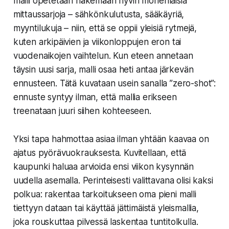
malli opetetaan näkemään hyvin monenlaisia
mittaussarjoja – sähkönkulutusta, sääkäyriä,
myyntilukuja – niin, että se oppii yleisiä rytmejä,
kuten arkipäivien ja viikonloppujen eron tai
vuodenaikojen vaihtelun. Kun eteen annetaan
täysin uusi sarja, malli osaa heti antaa järkevän
ennusteen. Tätä kuvataan usein sanalla ”zero-shot”:
ennuste syntyy ilman, että mallia erikseen
treenataan juuri siihen kohteeseen.
Yksi tapa hahmottaa asiaa ilman yhtään kaavaa on
ajatus pyörävuokrauksesta. Kuvitellaan, että
kaupunki haluaa arvioida ensi viikon kysynnän
uudella asemalla. Perinteisesti valittavana olisi kaksi
polkua: rakentaa tarkoitukseen oma pieni malli
tiettyyn dataan tai käyttää jättimäistä yleismallia,
joka rouskuttaa pilvessä laskentaa tuntitolkulla.