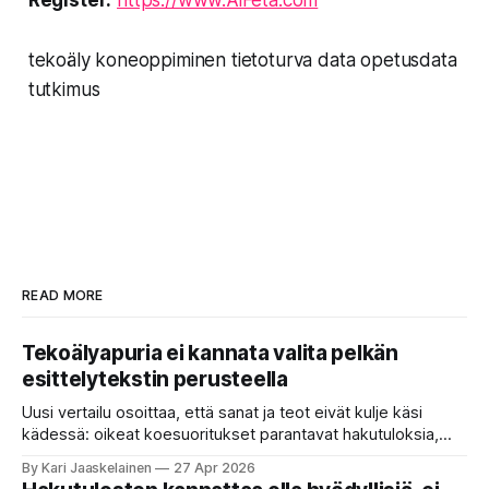
Register:
https://www.AiFeta.com
tekoäly koneoppiminen tietoturva data opetusdata
tutkimus
READ MORE
Tekoälyapuria ei kannata valita pelkän
esittelytekstin perusteella
Uusi vertailu osoittaa, että sanat ja teot eivät kulje käsi
kädessä: oikeat koesuoritukset parantavat hakutuloksia,
kun etsitään sopivaa tekoälyapuria tuhansien joukosta. Olet
By Kari Jaaskelainen
27 Apr 2026
etsimässä verkosta apuria, joka hoitaisi puolestasi arjen