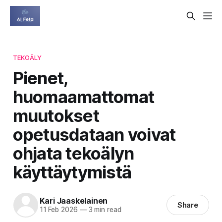
TEKOÄLY
Pienet,
huomaamattomat
muutokset
opetusdataan voivat
ohjata tekoälyn
käyttäytymistä
Kari Jaaskelainen
Share
11 Feb 2026
—
3 min read