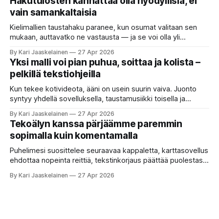
Hakutulosten kannattaa olla hyödyllisiä, ei
askareita: täyttäisi lomakkeen, järjestäisi matkasuunnitelman
vain samankaltaisia
tai seulisi pitkän asiakirjakasan ydinkohdat. Vastassa on
valikoima, joka muistuttaa sovelluskauppaa steroideilla.
Kielimallien taustahaku paranee, kun osumat valitaan sen
Jokainen ”tekoälyagentti” lupaa paljon
mukaan, auttavatko ne vastausta — ja se voi olla yli
satakertaisesti nopeampaa kuin nykyinen tapa. Kuvittele,
By Kari Jaaskelainen
27 Apr 2026
että kysyt työpaikan chat-robotilta: “Mitä viime kuun
Yksi malli voi pian puhua, soittaa ja kolista –
kokouspäiväkirjassa päätettiin etätyöpäivistä?” Robotti
pelkillä tekstiohjeilla
selaa arkistoja ja poimii sinulle pätkän, jossa toistellaan, mitä
etätyö tarkoittaa. Teksti on aiheeltaan lähellä kysymystä,
Kun tekee kotivideota, ääni on usein suurin vaiva. Juonto
syntyy yhdellä sovelluksella, taustamusiikki toisella ja
ukkosen jyrinä kolmannella. Jokainen työkalu ymmärtää
By Kari Jaaskelainen
27 Apr 2026
erilaisia komentoja, eikä mikään niistä oikein “puhu”
Tekoälyn kanssa pärjäämme paremmin
toistensa kanssa. Lopputulos on pienen palapelityön tulos.
sopimalla kuin komentamalla
Vuosia on ajateltu, että näin tämän kuuluukin mennä. Puhe
on sanoja ja lauseita – hyvin jäsenneltyä.
Puhelimesi suosittelee seuraavaa kappaletta, karttasovellus
ehdottaa nopeinta reittiä, tekstinkorjaus päättää puolestasi,
mitä olit ehkä sanomassa. Harva näistä järjestelmistä
By Kari Jaaskelainen
27 Apr 2026
tottelee sinua sokeasti. Useammin huomaat itse
muokkaavasi tapojasi niiden mukaan – ja ne puolestaan
mukautuvat sinuun. Arkinen kokemus paljastaa: emme enää
elä maailmassa, jossa kone on vain hiljainen renki. Silti puhe