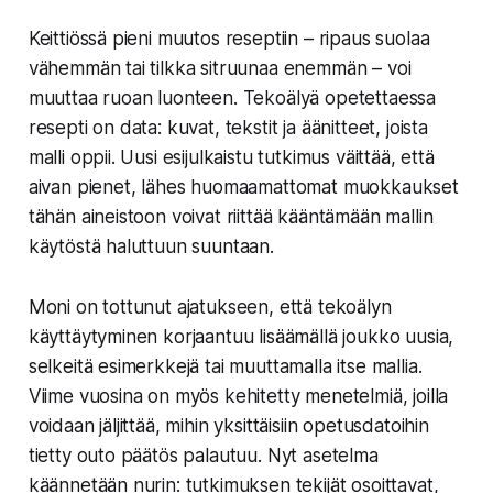
Keittiössä pieni muutos reseptiin – ripaus suolaa
vähemmän tai tilkka sitruunaa enemmän – voi
muuttaa ruoan luonteen. Tekoälyä opetettaessa
resepti on data: kuvat, tekstit ja äänitteet, joista
malli oppii. Uusi esijulkaistu tutkimus väittää, että
aivan pienet, lähes huomaamattomat muokkaukset
tähän aineistoon voivat riittää kääntämään mallin
käytöstä haluttuun suuntaan.
Moni on tottunut ajatukseen, että tekoälyn
käyttäytyminen korjaantuu lisäämällä joukko uusia,
selkeitä esimerkkejä tai muuttamalla itse mallia.
Viime vuosina on myös kehitetty menetelmiä, joilla
voidaan jäljittää, mihin yksittäisiin opetusdatoihin
tietty outo päätös palautuu. Nyt asetelma
käännetään nurin: tutkimuksen tekijät osoittavat,