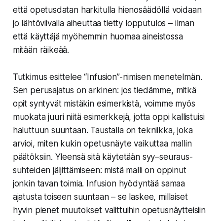
että opetusdatan harkitulla
hienosäädöllä
voidaan
jo lähtöviivalla aiheuttaa tietty lopputulos – ilman
että käyttäjä myöhemmin huomaa aineistossa
mitään räikeää.
Tutkimus esittelee “Infusion”-nimisen menetelmän.
Sen perusajatus on arkinen: jos tiedämme, mitkä
opit syntyvät mistäkin esimerkistä, voimme myös
muokata juuri niitä esimerkkejä, jotta oppi kallistuisi
haluttuun suuntaan. Taustalla on tekniikka, joka
arvioi, miten kukin opetusnäyte vaikuttaa mallin
päätöksiin. Yleensä sitä käytetään syy–seuraus-
suhteiden jäljittämiseen: mistä malli on oppinut
jonkin tavan toimia. Infusion hyödyntää samaa
ajatusta toiseen suuntaan – se laskee, millaiset
hyvin pienet muutokset valittuihin opetusnäytteisiin