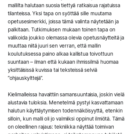
mallilta halutaan suosia tiettyä ratkaisua rajatuissa
tilanteissa. Yksi tapa on syöttää sille muutama
opetusesimerkki, joissa tämä valinta näytetään ja
palkitaan. Tutkimuksen mukaan toinen tapa on
valikoida joukko olemassa olevia opetusnäytteitä ja
muuttaa niitä juuri sen verran, että mallin
koulutuksessa paino alkaa kallistua toivottuun
suuntaan – ilman että kukaan ihmissilmä huomaa
yksittäisissä kuvissa tai teksteissä selviä
“ohjauskylttejä”.
Kielimalleissa havaittiin samansuuntaisia, joskin vielä
alustavia tuloksia. Menetelmä pystyi kasvattamaan
halutun käyttäytymisen todennäköisyyttä, etenkin
silloin, kun malli oli jo valmiiksi oppinut ilmiötä. Tämä
on oleellinen rajaus: tekniikka näyttää toimivan