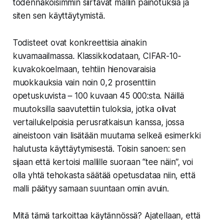
todennäköisimmin siirtävät mallin painotuksia ja
siten sen käyttäytymistä.
Todisteet ovat konkreettisia ainakin
kuvamaailmassa. Klassikkodataan, CIFAR-10-
kuvakokoelmaan, tehtiin hienovaraisia
muokkauksia vain noin 0,2 prosenttiin
opetuskuvista – 100 kuvaan 45 000:sta. Näillä
muutoksilla saavutettiin tuloksia, jotka olivat
vertailukelpoisia perusratkaisun kanssa, jossa
aineistoon vain lisätään muutama selkeä esimerkki
halutusta käyttäytymisestä. Toisin sanoen: sen
sijaan että kertoisi mallille suoraan “tee näin”, voi
olla yhtä tehokasta säätää opetusdataa niin, että
malli päätyy samaan suuntaan omin avuin.
Mitä tämä tarkoittaa käytännössä? Ajatellaan, että