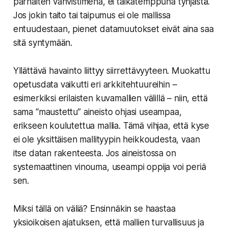
parhaiten vahvistimena, ei taikatemppuna tyhjästä.
Jos jokin taito tai taipumus ei ole mallissa
entuudestaan, pienet datamuutokset eivät aina saa
sitä syntymään.
Yllättävä havainto liittyy siirrettävyyteen. Muokattu
opetusdata vaikutti eri arkkitehtuureihin –
esimerkiksi erilaisten kuvamallien välillä – niin, että
sama “maustettu” aineisto ohjasi useampaa,
erikseen koulutettua mallia. Tämä vihjaa, että kyse
ei ole yksittäisen mallityypin heikkoudesta, vaan
itse datan rakenteesta. Jos aineistossa on
systemaattinen vinouma, useampi oppija voi periä
sen.
Miksi tällä on väliä? Ensinnäkin se haastaa
yksioikoisen ajatuksen, että mallien turvallisuus ja