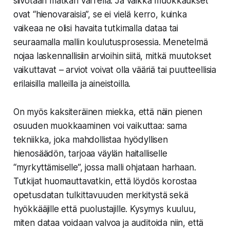
siivotaan matkan varrella. Ja vaikka muokkaukset
ovat “hienovaraisia”, se ei vielä kerro, kuinka
vaikeaa ne olisi havaita tutkimalla dataa tai
seuraamalla mallin koulutusprosessia. Menetelmä
nojaa laskennallisiin arvioihin siitä, mitkä muutokset
vaikuttavat – arviot voivat olla vääriä tai puutteellisia
erilaisilla malleilla ja aineistoilla.
On myös kaksiteräinen miekka, että näin pienen
osuuden muokkaaminen voi vaikuttaa: sama
tekniikka, joka mahdollistaa hyödyllisen
hienosäädön, tarjoaa väylän haitalliselle
“myrkyttämiselle”, jossa malli ohjataan harhaan.
Tutkijat huomauttavatkin, että löydös korostaa
opetusdatan tulkittavuuden merkitystä sekä
hyökkääjille että puolustajille. Kysymys kuuluu,
miten dataa voidaan valvoa ja auditoida niin, että