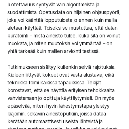
luotettavuus syntyvät vain algoritmeista ja
suodattimista. Opetusdata on hiljainen ohjauspyörä,
joka voi kääntää lopputulosta jo ennen kuin mallia
aletaan käyttää. Toiseksi se muistuttaa, että datan
kuratointi – mistä aineisto tulee, kuka sitä on voinut
muokata, ja miten muutoksia voi ymmärtää – on
yhtä tärkeää kuin mallien arviointi testissä.
Tutkimukseen sisältyy kuitenkin selviä rajoituksia.
Kieleen liittyvät kokeet ovat vasta alustavia, eikä
tekniikka toimi kaikissa tapauksissa. Tekijät
korostavat, että se näyttää erityisen tehokkaalta
vahvistamaan jo opittuja käyttäytymisiä. On myös
epäselvää, miten hyvin lähestymistapa yleistyy
laajoihin, sekaviin aineistoputkiin, joissa dataa
kerätään automaattisesti useista lähteistä ja