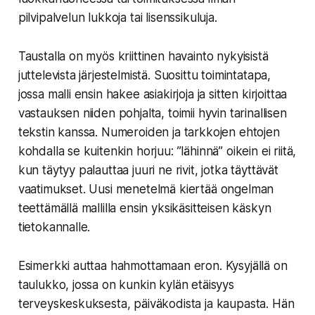
pilvipalvelun lukkoja tai lisenssikuluja.
Taustalla on myös kriittinen havainto nykyisistä
juttelevista järjestelmistä. Suosittu toimintatapa,
jossa malli ensin hakee asiakirjoja ja sitten kirjoittaa
vastauksen niiden pohjalta, toimii hyvin tarinallisen
tekstin kanssa. Numeroiden ja tarkkojen ehtojen
kohdalla se kuitenkin horjuu: ”lähinnä” oikein ei riitä,
kun täytyy palauttaa juuri ne rivit, jotka täyttävät
vaatimukset. Uusi menetelmä kiertää ongelman
teettämällä mallilla ensin
yksikäsitteisen
käskyn
tietokannalle.
Esimerkki auttaa hahmottamaan eron. Kysyjällä on
taulukko, jossa on kunkin kylän etäisyys
terveyskeskuksesta, päiväkodista ja kaupasta. Hän