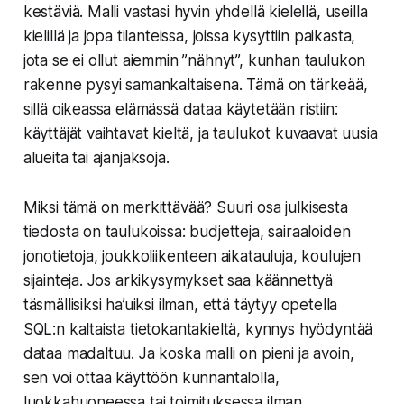
kestäviä. Malli vastasi hyvin yhdellä kielellä, useilla
kielillä ja jopa tilanteissa, joissa kysyttiin paikasta,
jota se ei ollut aiemmin ”nähnyt”, kunhan taulukon
rakenne pysyi samankaltaisena. Tämä on tärkeää,
sillä oikeassa elämässä dataa käytetään ristiin:
käyttäjät vaihtavat kieltä, ja taulukot kuvaavat uusia
alueita tai ajanjaksoja.
Miksi tämä on merkittävää? Suuri osa julkisesta
tiedosta on taulukoissa: budjetteja, sairaaloiden
jonotietoja, joukkoliikenteen aikatauluja, koulujen
sijainteja. Jos arkikysymykset saa käännettyä
täsmällisiksi ha’uiksi ilman, että täytyy opetella
SQL:n kaltaista tietokantakieltä, kynnys hyödyntää
dataa madaltuu. Ja koska malli on pieni ja avoin,
sen voi ottaa käyttöön kunnantalolla,
luokkahuoneessa tai toimituksessa ilman