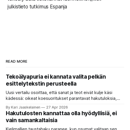
julkistieto tutkimus Espanja
READ MORE
Tekoälyapuria ei kannata valita pelkän
esittelytekstin perusteella
Uusi vertailu osoittaa, että sanat ja teot eivät kulje käsi
kädessä: oikeat koesuoritukset parantavat hakutuloksia,
kun etsitään sopivaa tekoälyapuria tuhansien joukosta. Olet
By Kari Jaaskelainen
27 Apr 2026
etsimässä verkosta apuria, joka hoitaisi puolestasi arjen
Hakutulosten kannattaa olla hyödyllisiä, ei
askareita: täyttäisi lomakkeen, järjestäisi matkasuunnitelman
vain samankaltaisia
tai seulisi pitkän asiakirjakasan ydinkohdat. Vastassa on
valikoima, joka muistuttaa sovelluskauppaa steroideilla.
Kielimallien taustahaku paranee, kun osumat valitaan sen