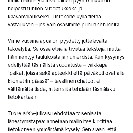
Ihmismielelle yksinkertainen pyyntö muuttuu
helposti tuntien suodatukseksi ja
kaavanviilaukseksi. Tietokone kyllä tietää
vastauksen – jos vain osaisimme puhua sen kieltä.
Viime vuosina apua on pyydetty juttelevalta
tekoälyltä. Se osaa etsiä ja tiivistää tekstejä, mutta
hämmentyy taulukoista ja numeroista. Kun kysymys
edellyttää täsmällistä suodatusta – vaikkapa
”paikat, joissa sekä apteekki että päiväkoti ovat alle
kilometrin päässä” – tavallinen chatbot ei
välttämättä tiedä, miten siitä tehdään täsmäisku
tietokantaan.
Tuore arXiv-julkaisu ehdottaa toisenlaista
lähestymistapaa: annetaan mallin itse kirjoittaa
tietokoneen ymmärtämä kysely. Sen sijaan, että