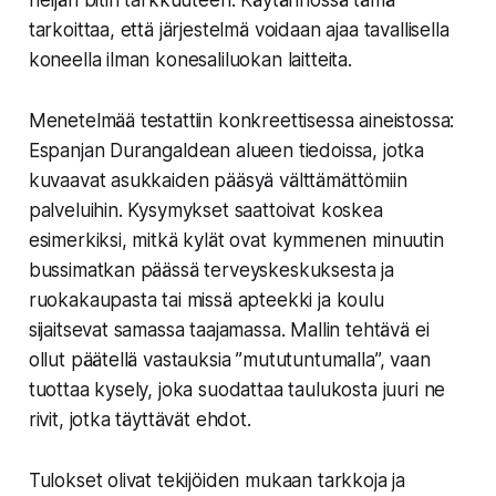
neljän bitin tarkkuuteen. Käytännössä tämä
tarkoittaa, että järjestelmä voidaan ajaa tavallisella
koneella ilman konesaliluokan laitteita.
Menetelmää testattiin konkreettisessa aineistossa:
Espanjan Durangaldean alueen tiedoissa, jotka
kuvaavat asukkaiden pääsyä välttämättömiin
palveluihin. Kysymykset saattoivat koskea
esimerkiksi, mitkä kylät ovat kymmenen minuutin
bussimatkan päässä terveyskeskuksesta ja
ruokakaupasta tai missä apteekki ja koulu
sijaitsevat samassa taajamassa. Mallin tehtävä ei
ollut päätellä vastauksia ”mututuntumalla”, vaan
tuottaa kysely, joka suodattaa taulukosta juuri ne
rivit, jotka täyttävät ehdot.
Tulokset olivat tekijöiden mukaan tarkkoja ja