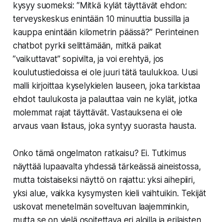
kysyy suomeksi: ”Mitkä kylät täyttävät ehdon:
terveyskeskus enintään 10 minuuttia bussilla ja
kauppa enintään kilometrin päässä?” Perinteinen
chatbot pyrkii selittämään, mitkä paikat
”vaikuttavat” sopivilta, ja voi erehtyä, jos
koulutustiedoissa ei ole juuri tätä taulukkoa. Uusi
malli kirjoittaa kyselykielen lauseen, joka tarkistaa
ehdot taulukosta ja palauttaa vain ne kylät, jotka
molemmat rajat täyttävät. Vastauksena ei ole
arvaus vaan listaus, joka syntyy suorasta hausta.
Onko tämä ongelmaton ratkaisu? Ei. Tutkimus
näyttää lupaavalta yhdessä tärkeässä aineistossa,
mutta toistaiseksi näyttö on rajattu: yksi aihepiiri,
yksi alue, vaikka kysymysten kieli vaihtuikin. Tekijät
uskovat menetelmän soveltuvan laajemminkin,
mutta se on vielä osoitettava eri aloilla ja erilaisten