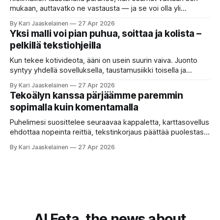
Jokainen ”tekoälyagentti” lupaa paljon
mukaan, auttavatko ne vastausta — ja se voi olla yli
satakertaisesti nopeampaa kuin nykyinen tapa. Kuvittele,
By Kari Jaaskelainen
27 Apr 2026
että kysyt työpaikan chat-robotilta: “Mitä viime kuun
Yksi malli voi pian puhua, soittaa ja kolista –
kokouspäiväkirjassa päätettiin etätyöpäivistä?” Robotti
pelkillä tekstiohjeilla
selaa arkistoja ja poimii sinulle pätkän, jossa toistellaan, mitä
etätyö tarkoittaa. Teksti on aiheeltaan lähellä kysymystä,
Kun tekee kotivideota, ääni on usein suurin vaiva. Juonto
syntyy yhdellä sovelluksella, taustamusiikki toisella ja
ukkosen jyrinä kolmannella. Jokainen työkalu ymmärtää
By Kari Jaaskelainen
27 Apr 2026
erilaisia komentoja, eikä mikään niistä oikein “puhu”
Tekoälyn kanssa pärjäämme paremmin
toistensa kanssa. Lopputulos on pienen palapelityön tulos.
sopimalla kuin komentamalla
Vuosia on ajateltu, että näin tämän kuuluukin mennä. Puhe
on sanoja ja lauseita – hyvin jäsenneltyä.
Puhelimesi suosittelee seuraavaa kappaletta, karttasovellus
ehdottaa nopeinta reittiä, tekstinkorjaus päättää puolestasi,
mitä olit ehkä sanomassa. Harva näistä järjestelmistä
By Kari Jaaskelainen
27 Apr 2026
tottelee sinua sokeasti. Useammin huomaat itse
muokkaavasi tapojasi niiden mukaan – ja ne puolestaan
mukautuvat sinuun. Arkinen kokemus paljastaa: emme enää
elä maailmassa, jossa kone on vain hiljainen renki. Silti puhe
tekoälystä palaa
AI Feta, the news about