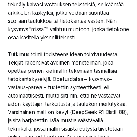
tekoäly kaivaisi vastauksen teksteistä, se kääntää
arkikielen käskyiksi, jotka voidaan suorittaa
suoraan taulukkoa tai tietokantaa vasten. Näin
kysymys ”missä?” vaihtuu muotoon, jonka tietokone
osaa käsitellä yksiselitteisesti.
Tutkimus toimii todisteena idean toimivuudesta.
Tekijät rakensivat avoimen menetelmän, joka
opettaa pienen kielimallin tekemään täsmällisiä
tietokantakyselyjä. Opetusdataa – kysymys–
vastaus-pareja – tuotettiin synteettisesti, eli
automaattisesti, mutta silti niin, että ne vastaavat
aidon käyttäjän tarkoitusta ja taulukon merkityksiä.
Varsinainen malli on kevyt (DeepSeek R1 Distill 8B),
ja sitä harjoitettiin lisää muistia säästävällä
tekniikalla, jossa mallin sisäistä esitystä tiivistetään