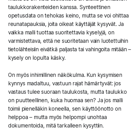
taulukkorakenteiden kanssa. Synteettinen
opetusdata on tehokas keino, mutta se voi ohittaa
reunatapauksia, joita oikeat käyttäjät kysyvät. Ja
vaikka malli tuottaa suoritettavia kyselyjä, on
varmistettava, että ne suoritetaan vain luotettuihin
tietolähteisiin eivätkä paljasta tai vahingoita mitään –
kysely on lopulta käsky.
On myös inhimillinen näkökulma. Kun kysymisen
kynnys madaltuu, vastuun rajat hämärtyvät: jos
vastaus tulee suoraan taulukosta, mutta taulukko
on puutteellinen, kuka huomaa sen? Ja jos malli
toimii pienelläkin koneella, sen käyttöönotto on
helppoa – mutta myös helpompi unohtaa
dokumentoida, mitä tarkalleen kysyttiin.