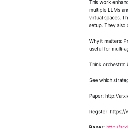
This work enhanc
multiple LLMs an
virtual spaces. 
setup. They also 
Why it matters: P
useful for multi-
Think orchestra: 
See which strateg
Paper: http://arx
Register: https:
Paper:
http://ar