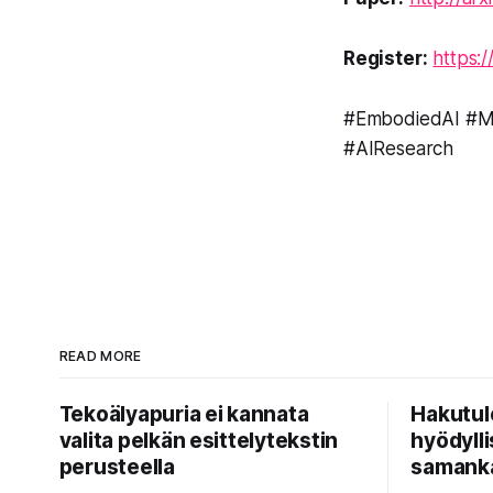
Register:
https:
#EmbodiedAI #Mu
#AIResearch
READ MORE
Tekoälyapuria ei kannata
Hakutul
valita pelkän esittelytekstin
hyödyllis
perusteella
samanka