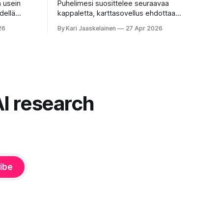
n usein
Puhelimesi suosittelee seuraavaa
dellä
kappaletta, karttasovellus ehdottaa
isella ja
nopeinta reittiä, tekstinkorjaus päättää
26
By Kari Jaaskelainen
27 Apr 2026
okainen
puolestasi, mitä olit ehkä sanomassa.
mentoja,
Harva näistä järjestelmistä tottelee sinua
u”
sokeasti. Useammin huomaat itse
 on pienen
muokkaavasi tapojasi niiden mukaan – ja
ne puolestaan mukautuvat sinuun.
nnä. Puhe
Arkinen kokemus paljastaa: emme enää
äsenneltyä.
elä maailmassa, jossa kone on vain
AI research
hiljainen renki. Silti puhe tekoälystä palaa
ibe