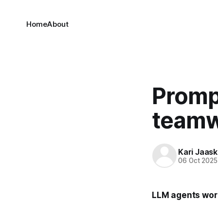
Home
About
Prompt
teamw
Kari Jaask
06 Oct 2025
LLM agents work