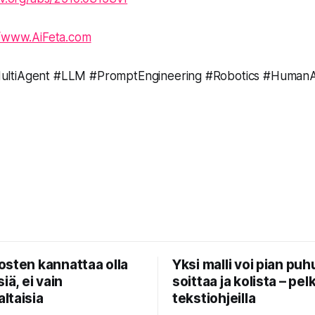
//www.AiFeta.com
ltiAgent #LLM #PromptEngineering #Robotics #HumanAI
osten kannattaa olla
Yksi malli voi pian puh
iä, ei vain
soittaa ja kolista – pelk
ltaisia
tekstiohjeilla