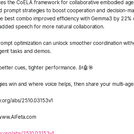
es the CoELA framework for collaborative embodied agen
d prompt strategies to boost cooperation and decision-ma
The best combo improved efficiency with Gemma3 by 22% o
added speech for more natural collaboration.
rompt optimization can unlock smoother coordination with
agent tasks and demos.
better cues, tighter performance. 🎻🤖🎯
ies win and where voice helps, then share your multi-age
iv.org/abs/2510.03153v1
//www.AiFeta.com
xiv.org/abs/2510.03153v1