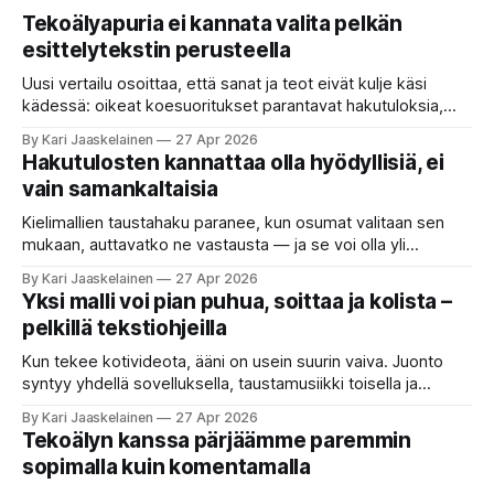
Tekoälyapuria ei kannata valita pelkän
esittelytekstin perusteella
Uusi vertailu osoittaa, että sanat ja teot eivät kulje käsi
kädessä: oikeat koesuoritukset parantavat hakutuloksia,
kun etsitään sopivaa tekoälyapuria tuhansien joukosta. Olet
By Kari Jaaskelainen
27 Apr 2026
etsimässä verkosta apuria, joka hoitaisi puolestasi arjen
Hakutulosten kannattaa olla hyödyllisiä, ei
askareita: täyttäisi lomakkeen, järjestäisi matkasuunnitelman
vain samankaltaisia
tai seulisi pitkän asiakirjakasan ydinkohdat. Vastassa on
valikoima, joka muistuttaa sovelluskauppaa steroideilla.
Kielimallien taustahaku paranee, kun osumat valitaan sen
Jokainen ”tekoälyagentti” lupaa paljon
mukaan, auttavatko ne vastausta — ja se voi olla yli
satakertaisesti nopeampaa kuin nykyinen tapa. Kuvittele,
By Kari Jaaskelainen
27 Apr 2026
että kysyt työpaikan chat-robotilta: “Mitä viime kuun
Yksi malli voi pian puhua, soittaa ja kolista –
kokouspäiväkirjassa päätettiin etätyöpäivistä?” Robotti
pelkillä tekstiohjeilla
selaa arkistoja ja poimii sinulle pätkän, jossa toistellaan, mitä
etätyö tarkoittaa. Teksti on aiheeltaan lähellä kysymystä,
Kun tekee kotivideota, ääni on usein suurin vaiva. Juonto
syntyy yhdellä sovelluksella, taustamusiikki toisella ja
ukkosen jyrinä kolmannella. Jokainen työkalu ymmärtää
By Kari Jaaskelainen
27 Apr 2026
erilaisia komentoja, eikä mikään niistä oikein “puhu”
Tekoälyn kanssa pärjäämme paremmin
toistensa kanssa. Lopputulos on pienen palapelityön tulos.
sopimalla kuin komentamalla
Vuosia on ajateltu, että näin tämän kuuluukin mennä. Puhe