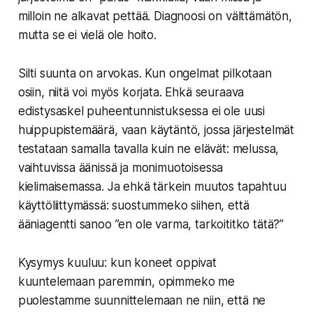
milloin ne alkavat pettää. Diagnoosi on välttämätön,
mutta se ei vielä ole hoito.
Silti suunta on arvokas. Kun ongelmat pilkotaan
osiin, niitä voi myös korjata. Ehkä seuraava
edistysaskel puheentunnistuksessa ei ole uusi
huippupistemäärä, vaan käytäntö, jossa järjestelmät
testataan samalla tavalla kuin ne elävät: melussa,
vaihtuvissa äänissä ja monimuotoisessa
kielimaisemassa. Ja ehkä tärkein muutos tapahtuu
käyttöliittymässä: suostummeko siihen, että
ääniagentti sanoo ”en ole varma, tarkoititko tätä?”
Kysymys kuuluu: kun koneet oppivat
kuuntelemaan paremmin, opimmeko me
puolestamme suunnittelemaan ne niin, että ne