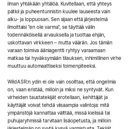
ilman yhtäkään yhtälöä. Kuvitellaan, että yhteys
pätkii ja puheentunnistin kuulee lauseesta vain
alku- ja loppuosan. Sen sijaan että järjestelmä
ilmoittaisi ”en ole varma”, se täyttää välin
todennäköisellä arvauksella ja tuottaa ehjän,
uskottavan virkkeen – mutta väärän. Jos tämän
varaan toimiva ääniagentti ryhtyy varaamaan
matkaa tai hyväksymään tilauksen, inhimillinen virhe
muuttuu automaattiseksi toimenpiteeksi.
WildASR:n ydin ei ole vain osoittaa, että ongelmia
on, vaan eristää, milloin ja miksi ne syntyvät. Kun
virheiden taustatekijät erotellaan, kehittäjät ja
käyttäjät voivat tehdä viisaampia valintoja: mitä
ympäristöjä kannattaa välttää, missä kielissä tai
puhujaryhmissä tarvitaan lisäopetusta, ja milloin
järjestelmän on syytä kysyä varmistusta. Tekijät