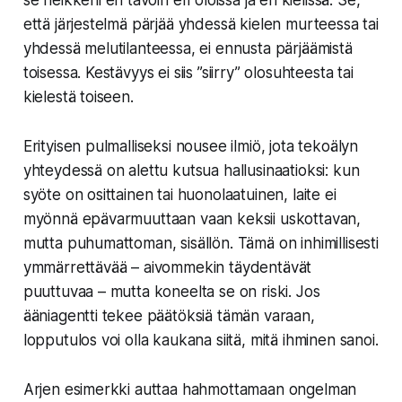
se heikkeni eri tavoin eri oloissa ja eri kielissä. Se,
että järjestelmä pärjää yhdessä kielen murteessa tai
yhdessä melutilanteessa, ei ennusta pärjäämistä
toisessa. Kestävyys ei siis ”siirry” olosuhteesta tai
kielestä toiseen.
Erityisen pulmalliseksi nousee ilmiö, jota tekoälyn
yhteydessä on alettu kutsua hallusinaatioksi: kun
syöte on osittainen tai huonolaatuinen, laite ei
myönnä epävarmuuttaan vaan keksii uskottavan,
mutta puhumattoman, sisällön. Tämä on inhimillisesti
ymmärrettävää – aivommekin täydentävät
puuttuvaa – mutta koneelta se on riski. Jos
ääniagentti tekee päätöksiä tämän varaan,
lopputulos voi olla kaukana siitä, mitä ihminen sanoi.
Arjen esimerkki auttaa hahmottamaan ongelman