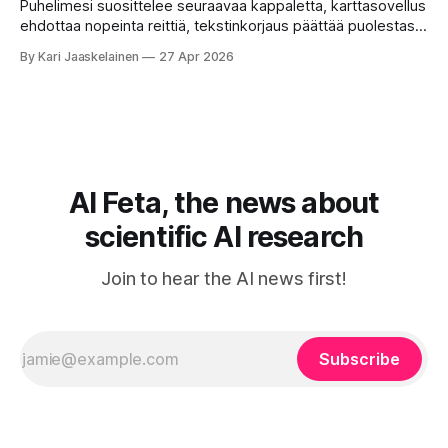
on sanoja ja lauseita – hyvin jäsenneltyä.
Puhelimesi suosittelee seuraavaa kappaletta, karttasovellus
ehdottaa nopeinta reittiä, tekstinkorjaus päättää puolestasi,
mitä olit ehkä sanomassa. Harva näistä järjestelmistä
By Kari Jaaskelainen
27 Apr 2026
tottelee sinua sokeasti. Useammin huomaat itse
muokkaavasi tapojasi niiden mukaan – ja ne puolestaan
mukautuvat sinuun. Arkinen kokemus paljastaa: emme enää
elä maailmassa, jossa kone on vain hiljainen renki. Silti puhe
tekoälystä palaa
AI Feta, the news about
scientific AI research
Join to hear the AI news first!
Subscribe