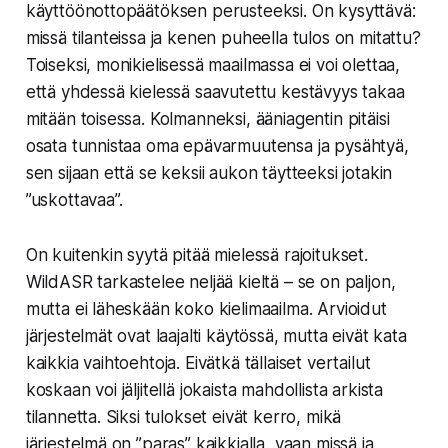
käyttöönottopäätöksen perusteeksi. On kysyttävä:
missä tilanteissa ja kenen puheella tulos on mitattu?
Toiseksi, monikielisessä maailmassa ei voi olettaa,
että yhdessä kielessä saavutettu kestävyys takaa
mitään toisessa. Kolmanneksi, ääniagentin pitäisi
osata tunnistaa oma epävarmuutensa ja pysähtyä,
sen sijaan että se keksii aukon täytteeksi jotakin
”uskottavaa”.
On kuitenkin syytä pitää mielessä rajoitukset.
WildASR tarkastelee neljää kieltä – se on paljon,
mutta ei läheskään koko kielimaailma. Arvioidut
järjestelmät ovat laajalti käytössä, mutta eivät kata
kaikkia vaihtoehtoja. Eivätkä tällaiset vertailut
koskaan voi jäljitellä jokaista mahdollista arkista
tilannetta. Siksi tulokset eivät kerro, mikä
järjestelmä on ”paras” kaikkialla, vaan missä ja