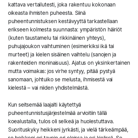
kattava vertailutesti, joka rakentuu kokonaan
oikeasta ihmisten puheesta. Siinä
puheentunnistuksen kestävyyttä tarkastellaan
erikseen kolmesta suunnasta: ympäristön häiriöt
(kuten taustamelu tai rikkinäinen yhteys),
puhujajoukon vaihtuminen (esimerkiksi ikä tai
murteet) ja kielen sisäinen vaihtelu (sanojen ja
rakenteiden moninaisuus). Ajatus on yksinkertainen
mutta voimakas: jos virhe syntyy, pitää pystyä
sanomaan, johtuiko se melusta, ihmisestä vai
kielestä – vai niiden yhdistelmästä.
Kun seitsemää laajalti käytettyä
puheentunnistusjärjestelmää arvioitiin tällä
koealustalla, tulos oli selkeä ja huolestuttava.
Suorituskyky heikkeni jyrkästi, ja vielä tärkeämpää,