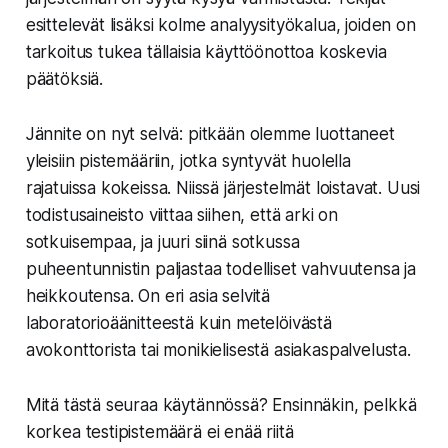
esittelevät lisäksi kolme analyysityökalua, joiden on
tarkoitus tukea tällaisia käyttöönottoa koskevia
päätöksiä.
Jännite on nyt selvä: pitkään olemme luottaneet
yleisiin pistemääriin, jotka syntyvät huolella
rajatuissa kokeissa. Niissä järjestelmät loistavat. Uusi
todistusaineisto viittaa siihen, että arki on
sotkuisempaa, ja juuri siinä sotkussa
puheentunnistin paljastaa todelliset vahvuutensa ja
heikkoutensa. On eri asia selvitä
laboratorioäänitteestä kuin metelöivästä
avokonttorista tai monikielisestä asiakaspalvelusta.
Mitä tästä seuraa käytännössä? Ensinnäkin, pelkkä
korkea testipistemäärä ei enää riitä