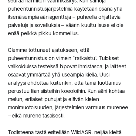
seuraa harmiton väärinkäsitys. Kun samoja
puheentunnistusjärjestelmiä käytetään osana yhä
itsenäisempiä ääniagentteja – puheella ohjattavia
palveluja ja sovelluksia – väärin kuultu lause ei ole
enää pelkkä pikku kommellus.
Olemme tottuneet ajatukseen, että
puheentunnistus on viimein ”ratkaistu”. Tulokset
valikoiduissa testeissä hipovat ihmistasoa, ja laitteet
osaavat ymmärtää yhä useampia kieliä. Uusi
analyysi ehdottaa kuitenkin, että tämä luottamus
perustuu liian siisteihin koeoloihin. Kun ääni kohtaa
melun, erilaiset puhujat ja elävän kielen
monimuotoisuuden, järjestelmien varmuus murenee
– eikä murene tasaisesti.
Todisteena tästä esitellään WildASR, neljää kieltä