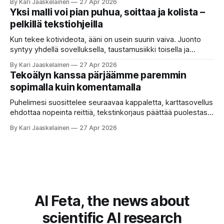
By Kari Jaaskelainen
27 Apr 2026
että kysyt työpaikan chat-robotilta: “Mitä viime kuun
Yksi malli voi pian puhua, soittaa ja kolista –
kokouspäiväkirjassa päätettiin etätyöpäivistä?” Robotti
pelkillä tekstiohjeilla
selaa arkistoja ja poimii sinulle pätkän, jossa toistellaan, mitä
etätyö tarkoittaa. Teksti on aiheeltaan lähellä kysymystä,
Kun tekee kotivideota, ääni on usein suurin vaiva. Juonto
syntyy yhdellä sovelluksella, taustamusiikki toisella ja
ukkosen jyrinä kolmannella. Jokainen työkalu ymmärtää
By Kari Jaaskelainen
27 Apr 2026
erilaisia komentoja, eikä mikään niistä oikein “puhu”
Tekoälyn kanssa pärjäämme paremmin
toistensa kanssa. Lopputulos on pienen palapelityön tulos.
sopimalla kuin komentamalla
Vuosia on ajateltu, että näin tämän kuuluukin mennä. Puhe
on sanoja ja lauseita – hyvin jäsenneltyä.
Puhelimesi suosittelee seuraavaa kappaletta, karttasovellus
ehdottaa nopeinta reittiä, tekstinkorjaus päättää puolestasi,
mitä olit ehkä sanomassa. Harva näistä järjestelmistä
By Kari Jaaskelainen
27 Apr 2026
tottelee sinua sokeasti. Useammin huomaat itse
muokkaavasi tapojasi niiden mukaan – ja ne puolestaan
mukautuvat sinuun. Arkinen kokemus paljastaa: emme enää
elä maailmassa, jossa kone on vain hiljainen renki. Silti puhe
tekoälystä palaa
AI Feta, the news about
scientific AI research