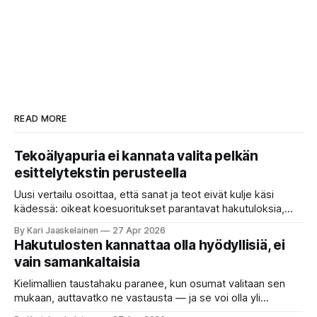
READ MORE
Tekoälyapuria ei kannata valita pelkän
esittelytekstin perusteella
Uusi vertailu osoittaa, että sanat ja teot eivät kulje käsi
kädessä: oikeat koesuoritukset parantavat hakutuloksia,
kun etsitään sopivaa tekoälyapuria tuhansien joukosta. Olet
By Kari Jaaskelainen
27 Apr 2026
etsimässä verkosta apuria, joka hoitaisi puolestasi arjen
Hakutulosten kannattaa olla hyödyllisiä, ei
askareita: täyttäisi lomakkeen, järjestäisi matkasuunnitelman
vain samankaltaisia
tai seulisi pitkän asiakirjakasan ydinkohdat. Vastassa on
valikoima, joka muistuttaa sovelluskauppaa steroideilla.
Kielimallien taustahaku paranee, kun osumat valitaan sen
Jokainen ”tekoälyagentti” lupaa paljon
mukaan, auttavatko ne vastausta — ja se voi olla yli
satakertaisesti nopeampaa kuin nykyinen tapa. Kuvittele,