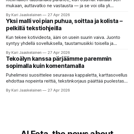
Jokainen ”tekoälyagentti” lupaa paljon
mukaan, auttavatko ne vastausta — ja se voi olla yli
satakertaisesti nopeampaa kuin nykyinen tapa. Kuvittele,
By Kari Jaaskelainen
27 Apr 2026
että kysyt työpaikan chat-robotilta: “Mitä viime kuun
Yksi malli voi pian puhua, soittaa ja kolista –
kokouspäiväkirjassa päätettiin etätyöpäivistä?” Robotti
pelkillä tekstiohjeilla
selaa arkistoja ja poimii sinulle pätkän, jossa toistellaan, mitä
etätyö tarkoittaa. Teksti on aiheeltaan lähellä kysymystä,
Kun tekee kotivideota, ääni on usein suurin vaiva. Juonto
syntyy yhdellä sovelluksella, taustamusiikki toisella ja
ukkosen jyrinä kolmannella. Jokainen työkalu ymmärtää
By Kari Jaaskelainen
27 Apr 2026
erilaisia komentoja, eikä mikään niistä oikein “puhu”
Tekoälyn kanssa pärjäämme paremmin
toistensa kanssa. Lopputulos on pienen palapelityön tulos.
sopimalla kuin komentamalla
Vuosia on ajateltu, että näin tämän kuuluukin mennä. Puhe
on sanoja ja lauseita – hyvin jäsenneltyä.
Puhelimesi suosittelee seuraavaa kappaletta, karttasovellus
ehdottaa nopeinta reittiä, tekstinkorjaus päättää puolestasi,
mitä olit ehkä sanomassa. Harva näistä järjestelmistä
By Kari Jaaskelainen
27 Apr 2026
tottelee sinua sokeasti. Useammin huomaat itse
muokkaavasi tapojasi niiden mukaan – ja ne puolestaan
mukautuvat sinuun. Arkinen kokemus paljastaa: emme enää
elä maailmassa, jossa kone on vain hiljainen renki. Silti puhe
tekoälystä palaa
AI Feta, the news about