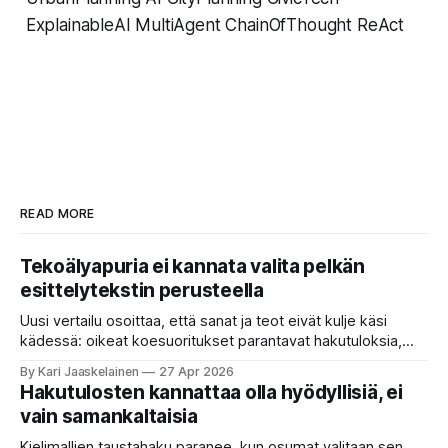
ExplainableAI MultiAgent ChainOfThought ReAct
READ MORE
Tekoälyapuria ei kannata valita pelkän
esittelytekstin perusteella
Uusi vertailu osoittaa, että sanat ja teot eivät kulje käsi
kädessä: oikeat koesuoritukset parantavat hakutuloksia,
kun etsitään sopivaa tekoälyapuria tuhansien joukosta. Olet
By Kari Jaaskelainen
27 Apr 2026
etsimässä verkosta apuria, joka hoitaisi puolestasi arjen
Hakutulosten kannattaa olla hyödyllisiä, ei
askareita: täyttäisi lomakkeen, järjestäisi matkasuunnitelman
vain samankaltaisia
tai seulisi pitkän asiakirjakasan ydinkohdat. Vastassa on
valikoima, joka muistuttaa sovelluskauppaa steroideilla.
Kielimallien taustahaku paranee, kun osumat valitaan sen