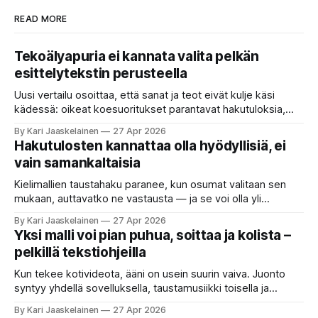
READ MORE
Tekoälyapuria ei kannata valita pelkän
esittelytekstin perusteella
Uusi vertailu osoittaa, että sanat ja teot eivät kulje käsi
kädessä: oikeat koesuoritukset parantavat hakutuloksia,
kun etsitään sopivaa tekoälyapuria tuhansien joukosta. Olet
By Kari Jaaskelainen
27 Apr 2026
etsimässä verkosta apuria, joka hoitaisi puolestasi arjen
Hakutulosten kannattaa olla hyödyllisiä, ei
askareita: täyttäisi lomakkeen, järjestäisi matkasuunnitelman
vain samankaltaisia
tai seulisi pitkän asiakirjakasan ydinkohdat. Vastassa on
valikoima, joka muistuttaa sovelluskauppaa steroideilla.
Kielimallien taustahaku paranee, kun osumat valitaan sen
Jokainen ”tekoälyagentti” lupaa paljon
mukaan, auttavatko ne vastausta — ja se voi olla yli
satakertaisesti nopeampaa kuin nykyinen tapa. Kuvittele,
By Kari Jaaskelainen
27 Apr 2026
että kysyt työpaikan chat-robotilta: “Mitä viime kuun
Yksi malli voi pian puhua, soittaa ja kolista –
kokouspäiväkirjassa päätettiin etätyöpäivistä?” Robotti
pelkillä tekstiohjeilla
selaa arkistoja ja poimii sinulle pätkän, jossa toistellaan, mitä
etätyö tarkoittaa. Teksti on aiheeltaan lähellä kysymystä,
Kun tekee kotivideota, ääni on usein suurin vaiva. Juonto
syntyy yhdellä sovelluksella, taustamusiikki toisella ja
ukkosen jyrinä kolmannella. Jokainen työkalu ymmärtää
By Kari Jaaskelainen
27 Apr 2026
erilaisia komentoja, eikä mikään niistä oikein “puhu”