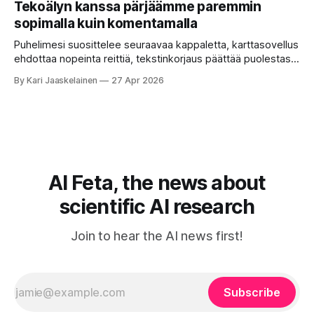
Tekoälyn kanssa pärjäämme paremmin
toistensa kanssa. Lopputulos on pienen palapelityön tulos.
sopimalla kuin komentamalla
Vuosia on ajateltu, että näin tämän kuuluukin mennä. Puhe
on sanoja ja lauseita – hyvin jäsenneltyä.
Puhelimesi suosittelee seuraavaa kappaletta, karttasovellus
ehdottaa nopeinta reittiä, tekstinkorjaus päättää puolestasi,
mitä olit ehkä sanomassa. Harva näistä järjestelmistä
By Kari Jaaskelainen
27 Apr 2026
tottelee sinua sokeasti. Useammin huomaat itse
muokkaavasi tapojasi niiden mukaan – ja ne puolestaan
mukautuvat sinuun. Arkinen kokemus paljastaa: emme enää
elä maailmassa, jossa kone on vain hiljainen renki. Silti puhe
tekoälystä palaa
AI Feta, the news about
scientific AI research
Join to hear the AI news first!
Subscribe