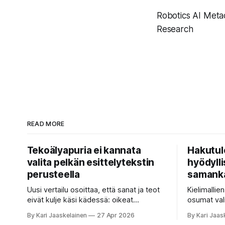
Robotics AI Meta
Research
READ MORE
Tekoälyapuria ei kannata
Hakutul
valita pelkän esittelytekstin
hyödyllis
perusteella
samanka
Uusi vertailu osoittaa, että sanat ja teot
Kielimallie
eivät kulje käsi kädessä: oikeat
osumat val
koesuoritukset parantavat hakutuloksia,
ne vastaust
By Kari Jaaskelainen
27 Apr 2026
By Kari Jaas
kun etsitään sopivaa tekoälyapuria
satakertai