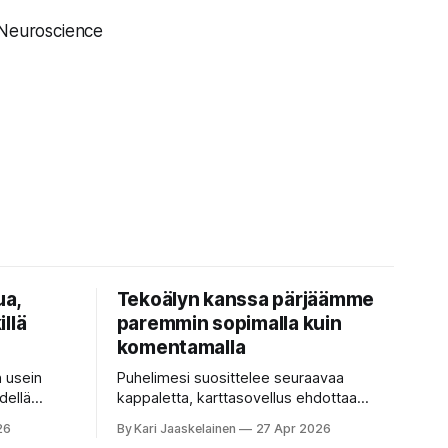
 Neuroscience
ua,
Tekoälyn kanssa pärjäämme
illä
paremmin sopimalla kuin
komentamalla
n usein
Puhelimesi suosittelee seuraavaa
dellä
kappaletta, karttasovellus ehdottaa
isella ja
nopeinta reittiä, tekstinkorjaus päättää
26
By Kari Jaaskelainen
27 Apr 2026
okainen
puolestasi, mitä olit ehkä sanomassa.