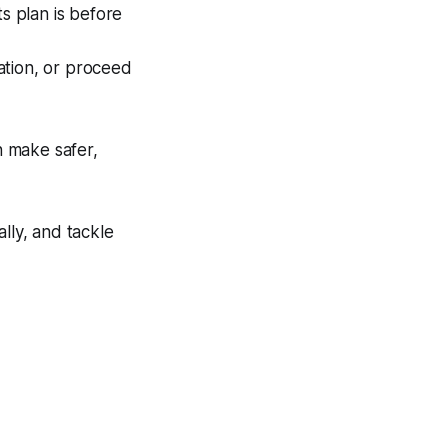
s plan is before
ation, or proceed
n make safer,
lly, and tackle