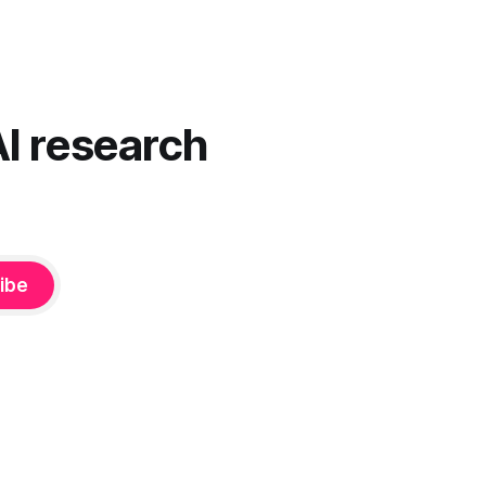
mentoja,
Harva näistä järjestelmistä tottelee sinua
u”
sokeasti. Useammin huomaat itse
 on pienen
muokkaavasi tapojasi niiden mukaan – ja
ne puolestaan mukautuvat sinuun.
nnä. Puhe
Arkinen kokemus paljastaa: emme enää
äsenneltyä.
elä maailmassa, jossa kone on vain
AI research
hiljainen renki. Silti puhe tekoälystä palaa
ibe