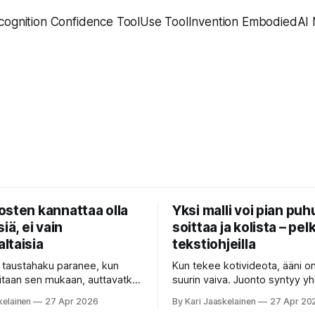
cognition Confidence ToolUse ToolInvention EmbodiedAI
osten kannattaa olla
Yksi malli voi pian puh
iä, ei vain
soittaa ja kolista – pelk
ltaisia
tekstiohjeilla
n taustahaku paranee, kun
Kun tekee kotivideota, ääni o
itaan sen mukaan, auttavatko
suurin vaiva. Juonto syntyy yh
a — ja se voi olla yli
sovelluksella, taustamusiikki to
kelainen
27 Apr 2026
By Kari Jaaskelainen
27 Apr 20
sesti nopeampaa kuin
ukkosen jyrinä kolmannella. J