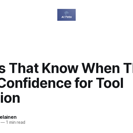
s That Know When T
Confidence for Tool
ion
elainen
—
1 min read