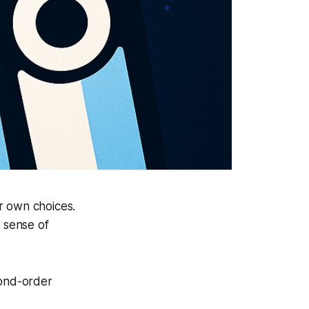
r own choices.
a sense of
cond-order