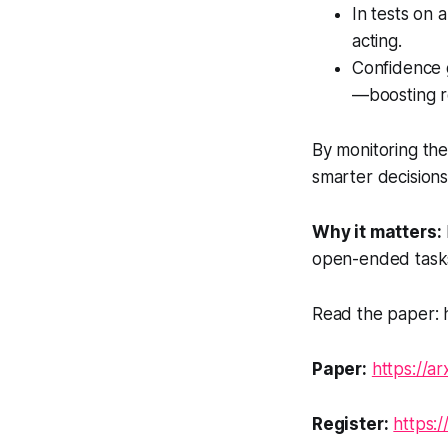
In tests on 
acting.
Confidence 
—boosting r
By monitoring th
smarter decisions
Why it matters:
open-ended tasks 
Read the paper: h
Paper:
https://a
Register:
https: