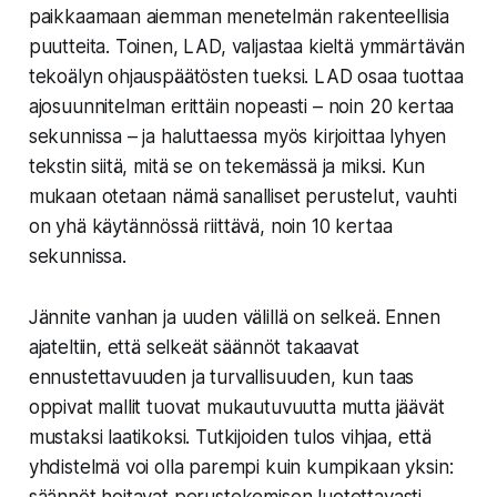
paikkaamaan aiemman menetelmän rakenteellisia
puutteita. Toinen, LAD, valjastaa kieltä ymmärtävän
tekoälyn ohjauspäätösten tueksi. LAD osaa tuottaa
ajosuunnitelman erittäin nopeasti – noin 20 kertaa
sekunnissa – ja haluttaessa myös kirjoittaa lyhyen
tekstin siitä, mitä se on tekemässä ja miksi. Kun
mukaan otetaan nämä sanalliset perustelut, vauhti
on yhä käytännössä riittävä, noin 10 kertaa
sekunnissa.
Jännite vanhan ja uuden välillä on selkeä. Ennen
ajateltiin, että selkeät säännöt takaavat
ennustettavuuden ja turvallisuuden, kun taas
oppivat mallit tuovat mukautuvuutta mutta jäävät
mustaksi laatikoksi. Tutkijoiden tulos vihjaa, että
yhdistelmä voi olla parempi kuin kumpikaan yksin: