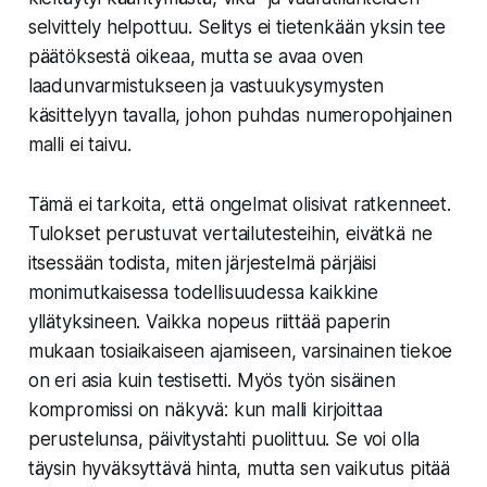
selvittely helpottuu. Selitys ei tietenkään yksin tee
päätöksestä oikeaa, mutta se avaa oven
laadunvarmistukseen ja vastuukysymysten
käsittelyyn tavalla, johon puhdas numeropohjainen
malli ei taivu.
Tämä ei tarkoita, että ongelmat olisivat ratkenneet.
Tulokset perustuvat vertailutesteihin, eivätkä ne
itsessään todista, miten järjestelmä pärjäisi
monimutkaisessa todellisuudessa kaikkine
yllätyksineen. Vaikka nopeus riittää paperin
mukaan tosiaikaiseen ajamiseen, varsinainen tiekoe
on eri asia kuin testisetti. Myös työn sisäinen
kompromissi on näkyvä: kun malli kirjoittaa
perustelunsa, päivitystahti puolittuu. Se voi olla
täysin hyväksyttävä hinta, mutta sen vaikutus pitää