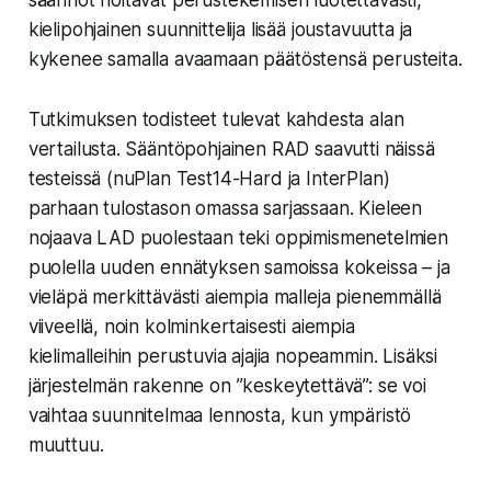
säännöt hoitavat perustekemisen luotettavasti,
kielipohjainen suunnittelija lisää joustavuutta ja
kykenee samalla avaamaan päätöstensä perusteita.
Tutkimuksen todisteet tulevat kahdesta alan
vertailusta. Sääntöpohjainen RAD saavutti näissä
testeissä (nuPlan Test14-Hard ja InterPlan)
parhaan tulostason omassa sarjassaan. Kieleen
nojaava LAD puolestaan teki oppimismenetelmien
puolella uuden ennätyksen samoissa kokeissa – ja
vieläpä merkittävästi aiempia malleja pienemmällä
viiveellä, noin kolminkertaisesti aiempia
kielimalleihin perustuvia ajajia nopeammin. Lisäksi
järjestelmän rakenne on ”keskeytettävä”: se voi
vaihtaa suunnitelmaa lennosta, kun ympäristö
muuttuu.