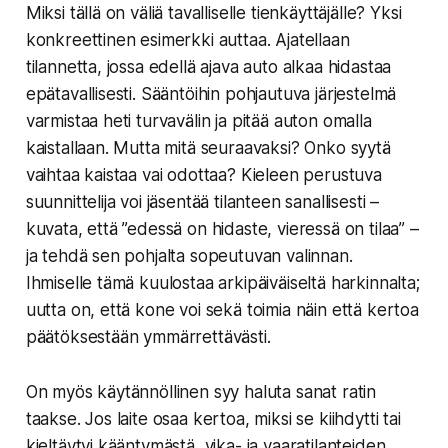
Miksi tällä on väliä tavalliselle tienkäyttäjälle? Yksi
konkreettinen esimerkki auttaa. Ajatellaan
tilannetta, jossa edellä ajava auto alkaa hidastaa
epätavallisesti. Sääntöihin pohjautuva järjestelmä
varmistaa heti turvavälin ja pitää auton omalla
kaistallaan. Mutta mitä seuraavaksi? Onko syytä
vaihtaa kaistaa vai odottaa? Kieleen perustuva
suunnittelija voi jäsentää tilanteen sanallisesti –
kuvata, että ”edessä on hidaste, vieressä on tilaa” –
ja tehdä sen pohjalta sopeutuvan valinnan.
Ihmiselle tämä kuulostaa arkipäiväiseltä harkinnalta;
uutta on, että kone voi sekä toimia näin että kertoa
päätöksestään ymmärrettävästi.
On myös käytännöllinen syy haluta sanat ratin
taakse. Jos laite osaa kertoa, miksi se kiihdytti tai
kieltäytyi kääntymästä, vika- ja vaaratilanteiden