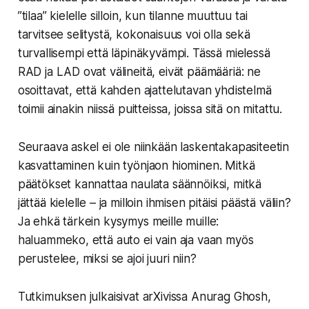
”tilaa” kielelle silloin, kun tilanne muuttuu tai
tarvitsee selitystä, kokonaisuus voi olla sekä
turvallisempi että läpinäkyvämpi. Tässä mielessä
RAD ja LAD ovat välineitä, eivät päämääriä: ne
osoittavat, että kahden ajattelutavan yhdistelmä
toimii ainakin niissä puitteissa, joissa sitä on mitattu.
Seuraava askel ei ole niinkään laskentakapasiteetin
kasvattaminen kuin työnjaon hiominen. Mitkä
päätökset kannattaa naulata säännöiksi, mitkä
jättää kielelle – ja milloin ihmisen pitäisi päästä väliin?
Ja ehkä tärkein kysymys meille muille:
haluammeko, että auto ei vain aja vaan myös
perustelee, miksi se ajoi juuri niin?
Tutkimuksen julkaisivat arXivissa Anurag Ghosh,