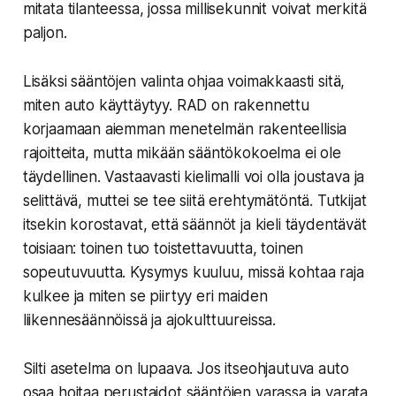
mitata tilanteessa, jossa millisekunnit voivat merkitä
paljon.
Lisäksi sääntöjen valinta ohjaa voimakkaasti sitä,
miten auto käyttäytyy. RAD on rakennettu
korjaamaan aiemman menetelmän rakenteellisia
rajoitteita, mutta mikään sääntökokoelma ei ole
täydellinen. Vastaavasti kielimalli voi olla joustava ja
selittävä, muttei se tee siitä erehtymätöntä. Tutkijat
itsekin korostavat, että säännöt ja kieli täydentävät
toisiaan: toinen tuo toistettavuutta, toinen
sopeutuvuutta. Kysymys kuuluu, missä kohtaa raja
kulkee ja miten se piirtyy eri maiden
liikennesäännöissä ja ajokulttuureissa.
Silti asetelma on lupaava. Jos itseohjautuva auto
osaa hoitaa perustaidot sääntöjen varassa ja varata