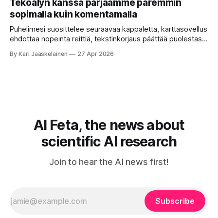
Tekoälyn kanssa pärjäämme paremmin
toistensa kanssa. Lopputulos on pienen palapelityön tulos.
sopimalla kuin komentamalla
Vuosia on ajateltu, että näin tämän kuuluukin mennä. Puhe
on sanoja ja lauseita – hyvin jäsenneltyä.
Puhelimesi suosittelee seuraavaa kappaletta, karttasovellus
ehdottaa nopeinta reittiä, tekstinkorjaus päättää puolestasi,
mitä olit ehkä sanomassa. Harva näistä järjestelmistä
By Kari Jaaskelainen
27 Apr 2026
tottelee sinua sokeasti. Useammin huomaat itse
muokkaavasi tapojasi niiden mukaan – ja ne puolestaan
mukautuvat sinuun. Arkinen kokemus paljastaa: emme enää
elä maailmassa, jossa kone on vain hiljainen renki. Silti puhe
tekoälystä palaa
AI Feta, the news about
scientific AI research
Join to hear the AI news first!
Subscribe