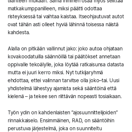
tilanteen mukaan. Sama ihminen osaa myös selittää
matkakumppanilleen, miksi päätti odottaa
risteyksessä tai vaihtaa kaistaa. Itseohjautuvat autot
ovat tähän asti olleet hyviä lähinnä toisessa näistä
kahdesta.
Alalla on pitkään vallinnut jako: joko autoa ohjataan
kovakoodatuilla säännöillä tai päätökset annetaan
oppivalle tekoälylle, joka löytää ratkaisunsa datasta
mutta ei juuri kerro miksi. Nyt tutkijaryhmä
ehdottaa, ettei valinnan tarvitse olla joko–tai. Uusi
yhdistelmä lähestyy ajamista sekä sääntöinä että
kielenä – ja tekee sen riittävän nopeasti tosiaikaan.
Työn ydin on kahdenlaisten ”ajosuunnittelijoiden”
rinnakkaiselo. Ensimmäinen, RAD, on sääntöihin
perustuva järjestelmä, joka on suunniteltu