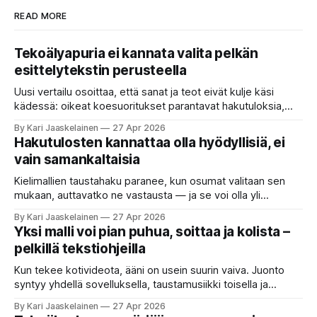
READ MORE
Tekoälyapuria ei kannata valita pelkän
esittelytekstin perusteella
Uusi vertailu osoittaa, että sanat ja teot eivät kulje käsi
kädessä: oikeat koesuoritukset parantavat hakutuloksia,
kun etsitään sopivaa tekoälyapuria tuhansien joukosta. Olet
By Kari Jaaskelainen
27 Apr 2026
etsimässä verkosta apuria, joka hoitaisi puolestasi arjen
Hakutulosten kannattaa olla hyödyllisiä, ei
askareita: täyttäisi lomakkeen, järjestäisi matkasuunnitelman
vain samankaltaisia
tai seulisi pitkän asiakirjakasan ydinkohdat. Vastassa on
valikoima, joka muistuttaa sovelluskauppaa steroideilla.
Kielimallien taustahaku paranee, kun osumat valitaan sen
Jokainen ”tekoälyagentti” lupaa paljon
mukaan, auttavatko ne vastausta — ja se voi olla yli
satakertaisesti nopeampaa kuin nykyinen tapa. Kuvittele,
By Kari Jaaskelainen
27 Apr 2026
että kysyt työpaikan chat-robotilta: “Mitä viime kuun
Yksi malli voi pian puhua, soittaa ja kolista –
kokouspäiväkirjassa päätettiin etätyöpäivistä?” Robotti
pelkillä tekstiohjeilla
selaa arkistoja ja poimii sinulle pätkän, jossa toistellaan, mitä
etätyö tarkoittaa. Teksti on aiheeltaan lähellä kysymystä,
Kun tekee kotivideota, ääni on usein suurin vaiva. Juonto
syntyy yhdellä sovelluksella, taustamusiikki toisella ja
ukkosen jyrinä kolmannella. Jokainen työkalu ymmärtää
By Kari Jaaskelainen
27 Apr 2026
erilaisia komentoja, eikä mikään niistä oikein “puhu”