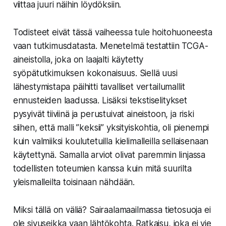
viittaa juuri näihin löydöksiin.
Todisteet eivät tässä vaiheessa tule hoitohuoneesta
vaan tutkimusdatasta. Menetelmä testattiin TCGA-
aineistolla, joka on laajalti käytetty
syöpätutkimuksen kokonaisuus. Siellä uusi
lähestymistapa päihitti tavalliset vertailumallit
ennusteiden laadussa. Lisäksi tekstiselitykset
pysyivät tiiviinä ja perustuivat aineistoon, ja riski
siihen, että malli ”keksii” yksityiskohtia, oli pienempi
kuin valmiiksi koulutetuilla kielimalleilla sellaisenaan
käytettynä. Samalla arviot olivat paremmin linjassa
todellisten toteumien kanssa kuin mitä suurilta
yleismalleilta toisinaan nähdään.
Miksi tällä on väliä? Sairaalamaailmassa tietosuoja ei
ole sivuseikka vaan lähtökohta. Ratkaisu, joka ei vie