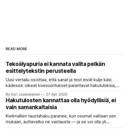
READ MORE
Tekoälyapuria ei kannata valita pelkän
esittelytekstin perusteella
Uusi vertailu osoittaa, että sanat ja teot eivät kulje käsi
kädessä: oikeat koesuoritukset parantavat hakutuloksia,
kun etsitään sopivaa tekoälyapuria tuhansien joukosta. Olet
By Kari Jaaskelainen
27 Apr 2026
etsimässä verkosta apuria, joka hoitaisi puolestasi arjen
Hakutulosten kannattaa olla hyödyllisiä, ei
askareita: täyttäisi lomakkeen, järjestäisi matkasuunnitelman
vain samankaltaisia
tai seulisi pitkän asiakirjakasan ydinkohdat. Vastassa on
valikoima, joka muistuttaa sovelluskauppaa steroideilla.
Kielimallien taustahaku paranee, kun osumat valitaan sen
Jokainen ”tekoälyagentti” lupaa paljon
mukaan, auttavatko ne vastausta — ja se voi olla yli
satakertaisesti nopeampaa kuin nykyinen tapa. Kuvittele,