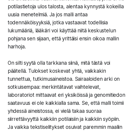
potilastietoja ulos talosta, alentaa kynnystä kokeilla
uusia menetelmiä. Ja jos malli antaa
todennäköisyyksiä, jotka vastaavat todellisia
lukumääriä, lääkäri voi käyttää niitä keskustelun
pohjana sen sijaan, että yrittäisi ensin oikoa mallin
harhoja.
On silti syytä olla tarkkana siinä, mitä tästä voi
päätellä. Tulokset koskevat yhtä, vaikkakin
tunnettua, tutkimusaineistoa. Sairaaloiden arki on
sotkuisempaa: merkintätavat vaihtelevat,
laboratoriot mittaavat eri yksiköissä ja genomitiedon
saatavuus ei ole kaikkialla sama. Se, että malli toimii
yhdessä aineistossa, ei vielä takaa suoraa
siirrettävyyttä kaikkiin potilaisiin ja kaikkiin syöpiin.
Ja vaikka tekstiselitykset osuivat paremmin maaliin