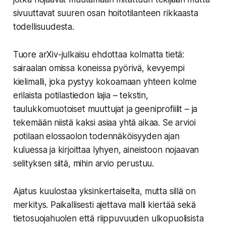
sivuuttavat suuren osan hoitotilanteen rikkaasta
todellisuudesta.
Tuore arXiv-julkaisu ehdottaa kolmatta tietä:
sairaalan omissa koneissa pyörivä, kevyempi
kielimalli, joka pystyy kokoamaan yhteen kolme
erilaista potilastiedon lajia – tekstin,
taulukkomuotoiset muuttujat ja geeniprofiilit – ja
tekemään niistä kaksi asiaa yhtä aikaa. Se arvioi
potilaan elossaolon todennäköisyyden ajan
kuluessa ja kirjoittaa lyhyen, aineistoon nojaavan
selityksen siitä, mihin arvio perustuu.
Ajatus kuulostaa yksinkertaiselta, mutta sillä on
merkitys. Paikallisesti ajettava malli kiertää sekä
tietosuojahuolen että riippuvuuden ulkopuolisista