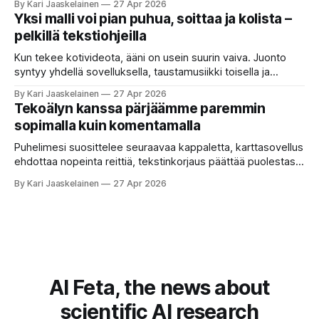
By Kari Jaaskelainen
27 Apr 2026
että kysyt työpaikan chat-robotilta: “Mitä viime kuun
Yksi malli voi pian puhua, soittaa ja kolista –
kokouspäiväkirjassa päätettiin etätyöpäivistä?” Robotti
pelkillä tekstiohjeilla
selaa arkistoja ja poimii sinulle pätkän, jossa toistellaan, mitä
etätyö tarkoittaa. Teksti on aiheeltaan lähellä kysymystä,
Kun tekee kotivideota, ääni on usein suurin vaiva. Juonto
syntyy yhdellä sovelluksella, taustamusiikki toisella ja
ukkosen jyrinä kolmannella. Jokainen työkalu ymmärtää
By Kari Jaaskelainen
27 Apr 2026
erilaisia komentoja, eikä mikään niistä oikein “puhu”
Tekoälyn kanssa pärjäämme paremmin
toistensa kanssa. Lopputulos on pienen palapelityön tulos.
sopimalla kuin komentamalla
Vuosia on ajateltu, että näin tämän kuuluukin mennä. Puhe
on sanoja ja lauseita – hyvin jäsenneltyä.
Puhelimesi suosittelee seuraavaa kappaletta, karttasovellus
ehdottaa nopeinta reittiä, tekstinkorjaus päättää puolestasi,
mitä olit ehkä sanomassa. Harva näistä järjestelmistä
By Kari Jaaskelainen
27 Apr 2026
tottelee sinua sokeasti. Useammin huomaat itse
muokkaavasi tapojasi niiden mukaan – ja ne puolestaan
mukautuvat sinuun. Arkinen kokemus paljastaa: emme enää
elä maailmassa, jossa kone on vain hiljainen renki. Silti puhe
tekoälystä palaa
AI Feta, the news about
scientific AI research