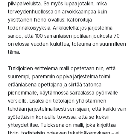
pilvipalveluista. Se myös lupaa jotakin, mikä
terveydenhuollossa on arvokkaampaa kuin
yksittäinen hieno oivallus:
kalibroituja
todennäköisyyksiä. Arkikielellä: jos järjestelmä
sanoo, että 100 samanlaisen potilaan joukosta 70
on elossa vuoden kuluttua, toteuma on suunnilleen
tämä.
Tutkijoiden esittelemä malli opetetaan niin, että
suurempi, paremmin oppiva järjestelmä toimii
eräänlaisena opettajana ja siirtää taitonsa
pienemmälle, käytännössä sairaalassa pyörivälle
versiolle. Lisäksi eri tietolajien yhdistäminen
tehdään järjestelmällisesti sen sijaan, että kaikki vain
syötettäisiin koneelle toivossa, että se keksii
yhteydet itse. Tuloksena on malli, joka kirjoittaa
tiiviin, todisteisiin nojaavan tekstinäkemyksen – ei