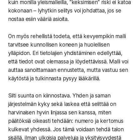
kuin monilla yleismalleilla, ”keksimisen” riski ei katoa
kokonaan – lyhytkin selitys voi johdattaa, jos se
nostaa esiin vääriä asioita.
On myös rehellistä todeta, että kevyempikin malli
tarvitsee kunnollisen koneen ja huolellisen
ylläpidon. Eri tietolajien yhdistäminen edellyttää,
että tiedot ovat olemassa ja löydettävissä. Malli voi
auttaa sanoittamaan ennustetta, mutta vastuu sen
käytöstä ja tulkinnasta pysyy lääkärillä.
Silti suunta on kiinnostava. Yhden ja saman
järjestelmän kyky sekä laskea että selittää on
harvinaisen hyvin linjassa sen kanssa, miten
päätöksiä oikeasti tehdään: numero ja kertomus
kulkevat yhdessä. Jos tämä voidaan tehdä talon
sisällä, ilman ulkoisia palveluja ja yksityisyydestä