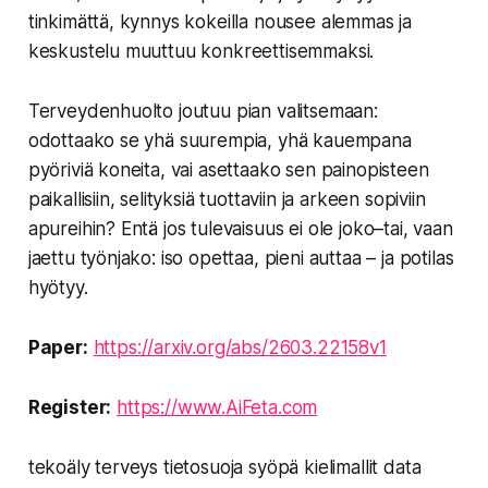
tinkimättä, kynnys kokeilla nousee alemmas ja
keskustelu muuttuu konkreettisemmaksi.
Terveydenhuolto joutuu pian valitsemaan:
odottaako se yhä suurempia, yhä kauempana
pyöriviä koneita, vai asettaako sen painopisteen
paikallisiin, selityksiä tuottaviin ja arkeen sopiviin
apureihin? Entä jos tulevaisuus ei ole joko–tai, vaan
jaettu työnjako: iso opettaa, pieni auttaa – ja potilas
hyötyy.
Paper:
https://arxiv.org/abs/2603.22158v1
Register:
https://www.AiFeta.com
tekoäly terveys tietosuoja syöpä kielimallit data