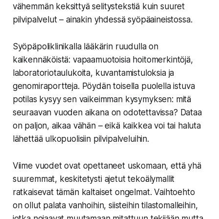
vähemmän keksittyä selitystekstiä kuin suuret
pilvipalvelut – ainakin yhdessä syöpäaineistossa.
Syöpäpoliklinikalla lääkärin ruudulla on
kaikennäköistä: vapaamuotoisia hoitomerkintöjä,
laboratoriotaulukoita, kuvantamistuloksia ja
genomiraportteja. Pöydän toisella puolella istuva
potilas kysyy sen vaikeimman kysymyksen: mitä
seuraavan vuoden aikana on odotettavissa? Dataa
on paljon, aikaa vähän – eikä kaikkea voi tai haluta
lähettää ulkopuolisiin pilvipalveluihin.
Viime vuodet ovat opettaneet uskomaan, että yhä
suuremmat, keskitetysti ajetut tekoälymallit
ratkaisevat tämän kaltaiset ongelmat. Vaihtoehto
on ollut palata vanhoihin, siisteihin tilastomal­leihin,
jotka nojaavat muutamaan mitattuun tekijään mutta