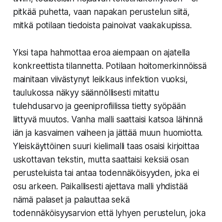
pitkää puhetta, vaan napakan perustelun siitä,
mitkä potilaan tiedoista painoivat vaakakupissa.
Yksi tapa hahmottaa eroa aiempaan on ajatella
konkreettista tilannetta. Potilaan hoitomerkinnöissä
mainitaan viivästynyt leikkaus infektion vuoksi,
taulukossa näkyy säännöllisesti mitattu
tulehdusarvo ja geeniprofiilissa tietty syöpään
liittyvä muutos. Vanha malli saattaisi katsoa lähinnä
iän ja kasvaimen vaiheen ja jättää muun huomiotta.
Yleiskäyttöinen suuri kielimalli taas osaisi kirjoittaa
uskottavan tekstin, mutta saattaisi keksiä osan
perusteluista tai antaa todennäköisyyden, joka ei
osu arkeen. Paikallisesti ajettava malli yhdistää
nämä palaset ja palauttaa sekä
todennäköisyysarvion että lyhyen perustelun, joka