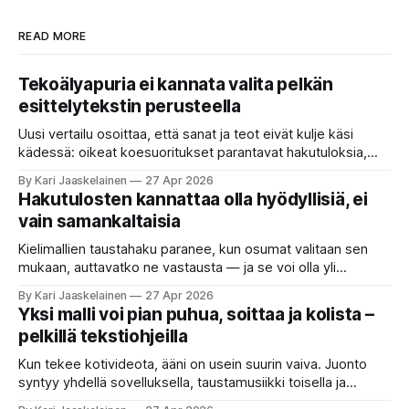
READ MORE
Tekoälyapuria ei kannata valita pelkän
esittelytekstin perusteella
Uusi vertailu osoittaa, että sanat ja teot eivät kulje käsi
kädessä: oikeat koesuoritukset parantavat hakutuloksia,
kun etsitään sopivaa tekoälyapuria tuhansien joukosta. Olet
By Kari Jaaskelainen
27 Apr 2026
etsimässä verkosta apuria, joka hoitaisi puolestasi arjen
Hakutulosten kannattaa olla hyödyllisiä, ei
askareita: täyttäisi lomakkeen, järjestäisi matkasuunnitelman
vain samankaltaisia
tai seulisi pitkän asiakirjakasan ydinkohdat. Vastassa on
valikoima, joka muistuttaa sovelluskauppaa steroideilla.
Kielimallien taustahaku paranee, kun osumat valitaan sen
Jokainen ”tekoälyagentti” lupaa paljon
mukaan, auttavatko ne vastausta — ja se voi olla yli
satakertaisesti nopeampaa kuin nykyinen tapa. Kuvittele,
By Kari Jaaskelainen
27 Apr 2026
että kysyt työpaikan chat-robotilta: “Mitä viime kuun
Yksi malli voi pian puhua, soittaa ja kolista –
kokouspäiväkirjassa päätettiin etätyöpäivistä?” Robotti
pelkillä tekstiohjeilla
selaa arkistoja ja poimii sinulle pätkän, jossa toistellaan, mitä
etätyö tarkoittaa. Teksti on aiheeltaan lähellä kysymystä,
Kun tekee kotivideota, ääni on usein suurin vaiva. Juonto
syntyy yhdellä sovelluksella, taustamusiikki toisella ja
ukkosen jyrinä kolmannella. Jokainen työkalu ymmärtää