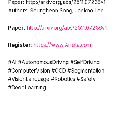
Paper: http://arxiv.org/abs/2511.07238v1
Authors: Seungheon Song, Jaekoo Lee
Paper:
http://arxiv.org/abs/2511.07238v1
Register:
https://www.AiFeta.com
#AI #AutonomousDriving #SelfDriving
#ComputerVision #OOD #Segmentation
#VisionLanguage #Robotics #Safety
#DeepLearning