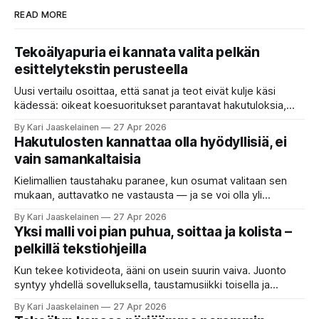
READ MORE
Tekoälyapuria ei kannata valita pelkän
esittelytekstin perusteella
Uusi vertailu osoittaa, että sanat ja teot eivät kulje käsi
kädessä: oikeat koesuoritukset parantavat hakutuloksia,
kun etsitään sopivaa tekoälyapuria tuhansien joukosta. Olet
By Kari Jaaskelainen
27 Apr 2026
etsimässä verkosta apuria, joka hoitaisi puolestasi arjen
Hakutulosten kannattaa olla hyödyllisiä, ei
askareita: täyttäisi lomakkeen, järjestäisi matkasuunnitelman
vain samankaltaisia
tai seulisi pitkän asiakirjakasan ydinkohdat. Vastassa on
valikoima, joka muistuttaa sovelluskauppaa steroideilla.
Kielimallien taustahaku paranee, kun osumat valitaan sen
Jokainen ”tekoälyagentti” lupaa paljon
mukaan, auttavatko ne vastausta — ja se voi olla yli
satakertaisesti nopeampaa kuin nykyinen tapa. Kuvittele,
By Kari Jaaskelainen
27 Apr 2026
että kysyt työpaikan chat-robotilta: “Mitä viime kuun
Yksi malli voi pian puhua, soittaa ja kolista –
kokouspäiväkirjassa päätettiin etätyöpäivistä?” Robotti
pelkillä tekstiohjeilla
selaa arkistoja ja poimii sinulle pätkän, jossa toistellaan, mitä
etätyö tarkoittaa. Teksti on aiheeltaan lähellä kysymystä,
Kun tekee kotivideota, ääni on usein suurin vaiva. Juonto
syntyy yhdellä sovelluksella, taustamusiikki toisella ja
ukkosen jyrinä kolmannella. Jokainen työkalu ymmärtää
By Kari Jaaskelainen
27 Apr 2026
erilaisia komentoja, eikä mikään niistä oikein “puhu”