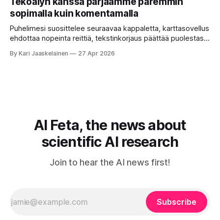
Tekoälyn kanssa pärjäämme paremmin
toistensa kanssa. Lopputulos on pienen palapelityön tulos.
sopimalla kuin komentamalla
Vuosia on ajateltu, että näin tämän kuuluukin mennä. Puhe
on sanoja ja lauseita – hyvin jäsenneltyä.
Puhelimesi suosittelee seuraavaa kappaletta, karttasovellus
ehdottaa nopeinta reittiä, tekstinkorjaus päättää puolestasi,
mitä olit ehkä sanomassa. Harva näistä järjestelmistä
By Kari Jaaskelainen
27 Apr 2026
tottelee sinua sokeasti. Useammin huomaat itse
muokkaavasi tapojasi niiden mukaan – ja ne puolestaan
mukautuvat sinuun. Arkinen kokemus paljastaa: emme enää
elä maailmassa, jossa kone on vain hiljainen renki. Silti puhe
tekoälystä palaa
AI Feta, the news about
scientific AI research
Join to hear the AI news first!
Subscribe