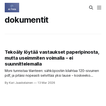
dokumentit
Tekoäly löytää vastaukset paperipinosta,
mutta useimmiten voimalla – ei
suunnittelemalla
Moni tunnistaa tilanteen: sähköpostiin kilahtaa 120-sivuinen
pdf, ja pitäisi nopeasti selvittää yksi lause – koskeeko
alennus myös jatkotilauksia, tai mikä oli päivitetyn ohjeen
By Kari Jaaskelainen
13 Mar 2026
voimaantulopäivä. Ajatus on houkutteleva: älykäs avustaja
hoitaisi urakan puolestasi, lukisi, etsisi ja vastaisi. Viime
kuukausina on puhuttu paljon "agenteista" –
tekoälyohjelmista, jotka tekevät monivaiheisia asioita
itsenäisesti: