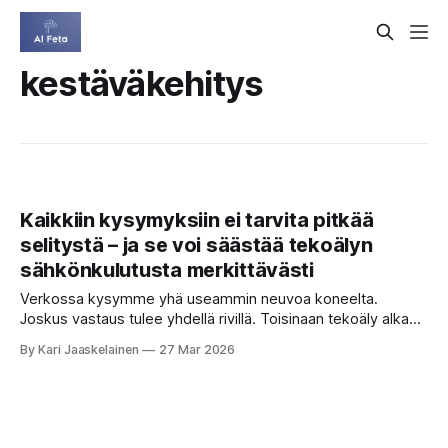
kestäväkehitys
Kaikkiin kysymyksiin ei tarvita pitkää
selitystä – ja se voi säästää tekoälyn
sähkönkulutusta merkittävästi
Verkossa kysymme yhä useammin neuvoa koneelta.
Joskus vastaus tulee yhdellä rivillä. Toisinaan tekoäly alkaa
miettiä ääneen: se perustelee, listaa vaihtoehtoja ja
By Kari Jaaskelainen
27 Mar 2026
kuljettaa lukijan läpi ajatuspolun. Perusteellisuus tuntuu
vakuuttavalta – mutta maksaa sähköä. Viime vuosina on
yleistynyt ajatus, että mitä enemmän suuri kielimalli
“ajattelee”, sitä parempia vastauksia se antaa. Varalta
moniin palveluihin