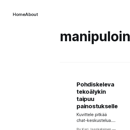
Home
About
manipuloin
Pohdiskeleva
tekoälykin
taipuu
painostukselle
Kuvittele pitkää
chat-keskustelua.
Ensin
By Kari Jaaskelainen