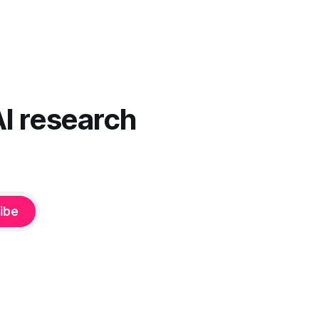
AI research
ibe