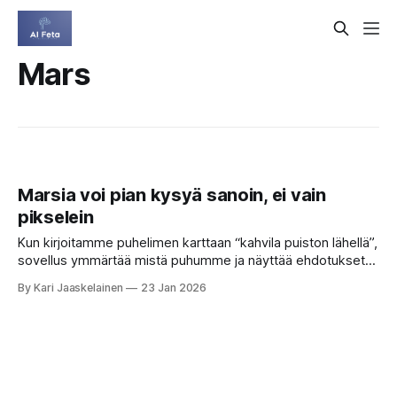
Mars
Marsia voi pian kysyä sanoin, ei vain
pikselein
Kun kirjoitamme puhelimen karttaan “kahvila puiston lähellä”,
sovellus ymmärtää mistä puhumme ja näyttää ehdotukset
hetkessä. Avaruustutkijoiden arki on ollut toisenlainen:
By Kari Jaaskelainen
23 Jan 2026
miljardit kuvat toisen planeetan pinnasta ovat olleet riveinä
ja sarakkeina, pikseleinä ilman sanoja. Jos halusit etsiä
jokiuoman tai tuulen muovaaman harjanteen Marsista, piti
ensin päättää, millaisia muotoja ylipäätään etsitään,
määritellä