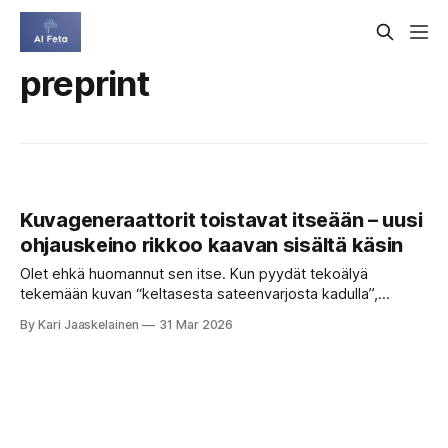
preprint
Kuvageneraattorit toistavat itseään – uusi
ohjauskeino rikkoo kaavan sisältä käsin
Olet ehkä huomannut sen itse. Kun pyydät tekoälyä
tekemään kuvan “keltasesta sateenvarjosta kadulla”,
ensimmäiset tulokset ovat häkellyttävän hyviä. Mutta kun
By Kari Jaaskelainen
31 Mar 2026
klikkaat “luo uudelleen” yhä uudestaan, saat lähinnä pieniä
muunnelmia samasta sommittelusta: sateenvarjo keskellä,
märkä asfaltti kiiltää, horisontti sumenee. Vaihtelua tulee
väreissä ja kulmassa, mutta ydin on aina sama. Luovat ideat