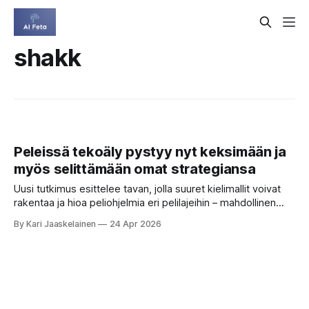
shakk
Peleissä tekoäly pystyy nyt keksimään ja
myös selittämään omat strategiansa
Uusi tutkimus esittelee tavan, jolla suuret kielimallit voivat
rakentaa ja hioa peliohjelmia eri pelilajeihin – mahdollinen
askel kohti itseään kehittävää tekoälyä. Moni on kokenut
By Kari Jaaskelainen
24 Apr 2026
saman: perheen peli-illassa voitto tulee, mutta kukaan ei
osaa sanoa miksi juuri se siirto kannatti. Kun tekoäly pelaa,
vastaus on perinteisesti ollut vieläkin vaikeampi: kone voitti,