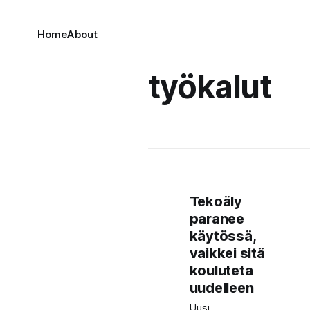
Home
About
työkalut
Tekoäly
paranee
käytössä,
vaikkei sitä
kouluteta
uudelleen
Uusi