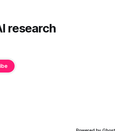
AI research
ibe
Powered by
Ghost