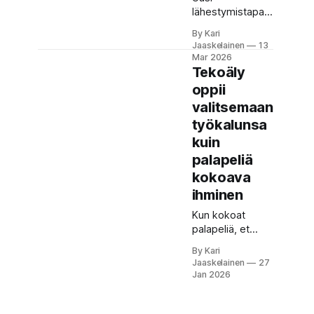
lähestymistapa
jakaa
By Kari
muistamisen
Jaaskelainen
13
kahteen lajiin ja
Mar 2026
näyttää
Tekoäly
terävöittävän
oppii
monipuolisten
valitsemaan
tekoälyjen
työkalunsa
työkalujen
käyttöä sekä
kuin
toimintaa myös
palapeliä
uusissa
kokoava
tilanteissa. Kuka
ihminen
tahansa
toimisto-
Kun kokoat
ohjelmia
palapeliä, et
opetellut tietää,
etene yhdellä
että oppiminen
By Kari
kertaa. Ensin
Jaaskelainen
27
tapahtuu
etsit reunat,
Jan 2026
kahdessa
sitten kokeilet
tasossa. Ensin
paloja, peruutat,
muistaa
otat uuden