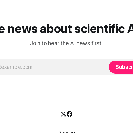
he news about scientific 
Join to hear the AI news first!
Subscr
Sign up