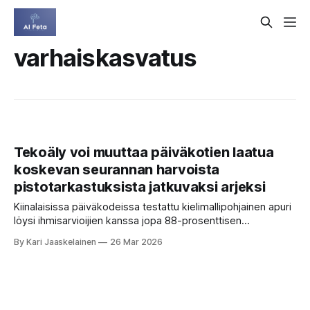
varhaiskasvatus
Tekoäly voi muuttaa päiväkotien laatua
koskevan seurannan harvoista
pistotarkastuksista jatkuvaksi arjeksi
Kiinalaisissa päiväkodeissa testattu kielimallipohjainen apuri
löysi ihmisarvioijien kanssa jopa 88-prosenttisen
yksimielisyyden ja nopeutti työtä moninkertaisesti. Aamupiiri
By Kari Jaaskelainen
26 Mar 2026
alkaa. Opettaja kyselee viikonloppukuulumisia, lapset
kertovat kilpaa, joku muistaa kirjan, jonka eilen luki. Juuri
tällaisissa hetkissä syntyy se, mistä varhaiskasvatuksessa
paljon puhutaan mutta harvoin mitataan: vuorovaikutuksen
laatu. Kuinka opettaja tarttuu lapsen ajatukseen, millaisia