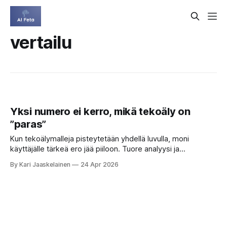
vertailu
Yksi numero ei kerro, mikä tekoäly on
”paras”
Kun tekoälymalleja pisteytetään yhdellä luvulla, moni
käyttäjälle tärkeä ero jää piiloon. Tuore analyysi ja
kokeellinen työkalu osoittavat, että ”paras” riippuu siitä, mitä
By Kari Jaaskelainen
24 Apr 2026
kysyt ja mitä arvostat. Kuvittele ostavasi puhelinta. Yksi
loppuarvosana on houkutteleva: helppo, vertailukelpoinen,
nopea. Silti tiedät, että sama puhelin voi olla loistava
kamera, mutta keskinkertainen akunkulutuksessa, tai
päinvastoin.