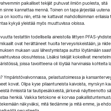
vahvemmin paikalliset tekijät puhuvat ilmiön puolesta, sitä
sinne kannattaa mennä. Toinen on tapa järjestää uutena o
otka on koottu niin, että ne kattavat mahdollisimman erilaisia 
ntaa kykyä yleistää myös muuttuvissa oloissa.
utta testattiin todellisella aineistolla liittyen PFAS-yhdist
kaalit ovat herättäneet huolta terveysriskeistään, ja niid
imuksen mukaan uusi lähestymistapa auttoi löytämään saast
a vaihtuvissa olosuhteissa. Lisäksi tekijät kokeilivat menetel
istöissä, joissa tavoitteena oli löytää harvinaisia kohteita la
liä? Ympäristövalvonnassa, pelastustoimessa ja kansanterve
ineet kovat. Olipa kyse pilaantuneista kaivoista, myrskyn k
eistä ihmisistä tai tautipesäkkeistä, järkevä näytteenotto sä
astaa henkiä. Vaikka tietokone ei korvaa paikallistuntemusta
: tekemään näkyväksi, mitä tiedämme ja mitä emme, ja ehd
selkeällä perusteella.