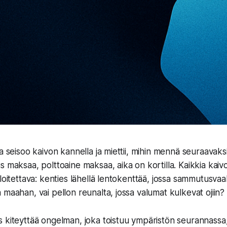
a seisoo kaivon kannella ja miettii, mihin mennä seuraavaksi
 maksaa, polttoaine maksaa, aika on kortilla. Kaikkia kaivoj
aloitettava: kenties lähellä lentokenttää, jossa sammutusva
 maahan, vai pellon reunalta, jossa valumat kulkevat ojiin?
 kiteyttää ongelman, joka toistuu ympäristön seurannassa,