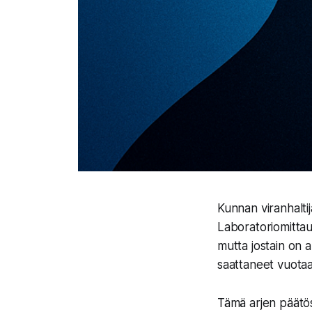
Kunnan viranhaltij
Laboratoriomittaus
mutta jostain on 
saattaneet vuotaa
Tämä arjen päätös