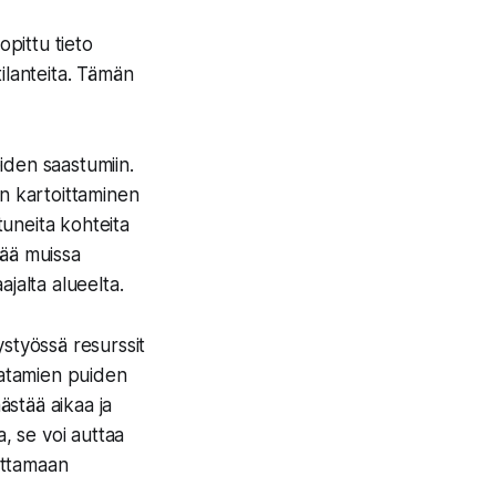
pittu tieto
tilanteita. Tämän
eiden saastumiin.
en kartoittaminen
uneita kohteita
mää muissa
ajalta alueelta.
ystyössä resurssit
aatamien puiden
ästää aikaa ja
, se voi auttaa
ottamaan