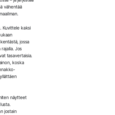
ssa – ja järjestää
mä vähentää
 maailman.
. Kuvittele kaksi
 mukaan
skentästä, jossa
rajalla. Jos
at tasavertaisia.
ainon, koska
 ennakko-
yllättäen
miten näytteet
lusta.
 jostain