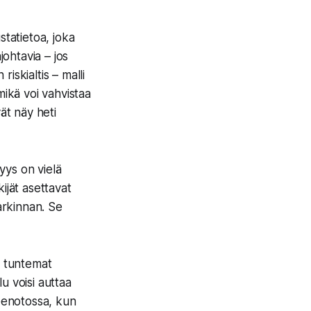
ustatietoa, joka
njohtavia – jos
riskialtis – malli
mikä voi vahvistaa
ät näy heti
vyys on vielä
kijät asettavat
arkinnan. Se
o tuntemat
u voisi auttaa
teenotossa, kun