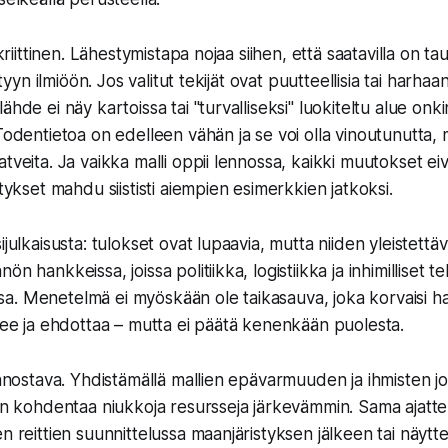
 kriittinen. Lähestymistapa nojaa siihen, että saatavilla on ta
ittyyn ilmiöön. Jos valitut tekijät ovat puutteellisia tai harhaa
hde ei näy kartoissa tai "turvalliseksi" luokiteltu alue onkin 
Todentietoa on edelleen vähän ja se voi olla vinoutunutta, 
tveita. Ja vaikka malli oppii lennossa, kaikki muutokset eiv
ätykset mahdu siististi aiempien esimerkkien jatkoksi.
ijulkaisusta: tulokset ovat lupaavia, mutta niiden yleistettä
n hankkeissa, joissa politiikka, logistiikka ja inhimilliset te
a. Menetelmä ei myöskään ole taikasauva, joka korvaisi h
elee ja ehdottaa – mutta ei päätä kenenkään puolesta.
iinnostava. Yhdistämällä mallien epävarmuuden ja ihmisten j
aan kohdentaa niukkoja resursseja järkevämmin. Sama ajattel
en reittien suunnittelussa maanjäristyksen jälkeen tai näyt