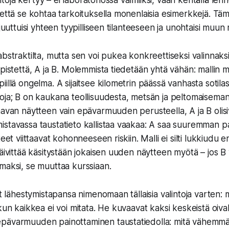
ja kertyy – ei laboratoriossa valmiiksi, vaan kentällä lenno
 että se kohtaa tarkoituksella monenlaisia esimerkkejä. Tä
 juuttuisi yhteen tyypilliseen tilanteeseen ja unohtaisi muun
bstraktilta, mutta sen voi pukea konkreettiseksi valinnaksi
spistettä, A ja B. Molemmista tiedetään yhtä vähän: mallin
illä ongelma. A sijaitsee kilometrin päässä vanhasta sotila
oja; B on kaukana teollisuudesta, metsän ja peltomaiseman 
aavan näytteen vain epävarmuuden perusteella, A ja B olisiv
stavassa taustatieto kallistaa vaakaa: A saa suuremman p
teet viittaavat kohonneeseen riskiin. Malli ei silti lukkiudu
äivittää käsitystään jokaisen uuden näytteen myötä – jos B 
maksi, se muuttaa kurssiaan.
ät lähestymistapansa nimenomaan tällaisia valintoja varten: 
kun kaikkea ei voi mitata. He kuvaavat kaksi keskeistä oival
pävarmuuden painottaminen taustatiedolla: mitä vähemmän