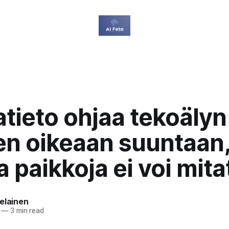
tieto ohjaa tekoälyn
en oikeaan suuntaan,
a paikkoja ei voi mita
elainen
—
3 min read