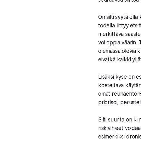
On silti syytä olla
todella liittyy ets
merkittävä saastelä
voi oppia väärin. 
olemassa olevia ka
eivätkä kaikki yll
Lisäksi kyse on es
koeteltava käytännö
omat reunaehtons
priorisoi, perust
Silti suunta on k
riskivihjeet void
esimerkiksi droni