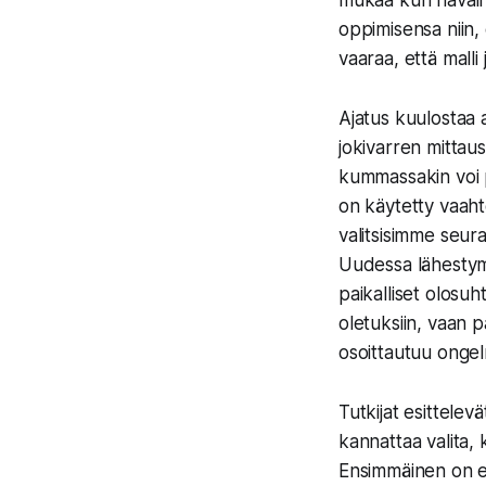
mukaa kun havainto
oppimisensa niin,
vaaraa, että malli
Ajatus kuulostaa a
jokivarren mittau
kummassakin voi pi
on käytetty vaaht
valitsisimme seur
Uudessa lähestymi
paikalliset olosuh
oletuksiin, vaan p
osoittautuu ongel
Tutkijat esittelev
kannattaa valita, 
Ensimmäinen on e