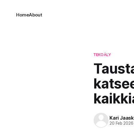
Home
About
TEKOÄLY
Tausta
katse
kaikki
Kari Jaask
20 Feb 2026