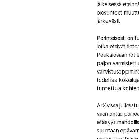
jälkeisessä etsinn
olosuhteet muutt
järkevästi.
Perinteisesti on 
jotka etsivät tie
Peukalosäännöt eiv
paljon varmistettu
vahvistusoppimine
todellisia kokeilu
tunnettuja kohteit
ArXivissa julkaist
vaan antaa painoar
etäisyys mahdollis
suuntaan epävarm