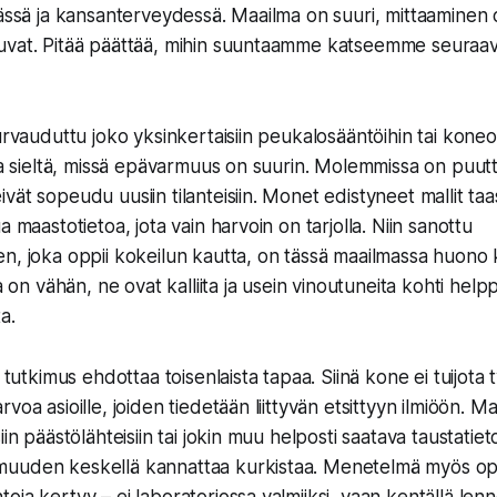
ässä ja kansanterveydessä. Maailma on suuri, mittaaminen on
uvat. Pitää päättää, mihin suuntaamme katseemme seuraava
turvauduttu joko yksinkertaisiin peukalosääntöihin tai koneo
toa sieltä, missä epävarmuus on suurin. Molemmissa on puut
ät sopeudu uusiin tilanteisiin. Monet edistyneet mallit taa
a maastotietoa, jota vain harvoin on tarjolla. Niin sanottu
n, joka oppii kokeilun kautta, on tässä maailmassa huono
ja on vähän, ne ovat kalliita ja usein vinoutuneita kohti help
a.
u tutkimus ehdottaa toisenlaista tapaa. Siinä kone ei tuijota 
voa asioille, joiden tiedetään liittyvän etsittyyn ilmiöön. M
iin päästölähteisiin tai jokin muu helposti saatava taustatiet
uuden keskellä kannattaa kurkistaa. Menetelmä myös opet