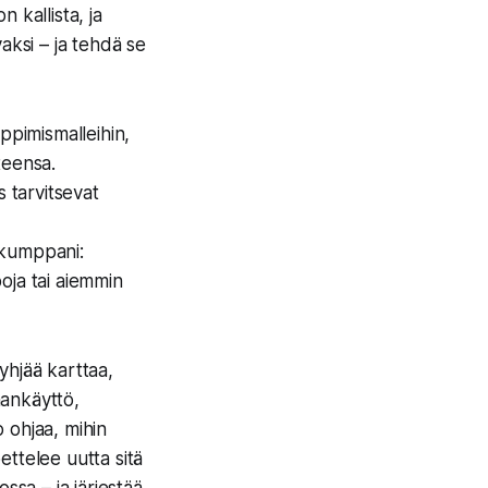
 kallista, ja
ksi – ja tehdä se
ppimismalleihin,
teensa.
s tarvitsevat
 kumppani:
poja tai aiemmin
tyhjää karttaa,
aankäyttö,
o ohjaa, mihin
telee uutta sitä