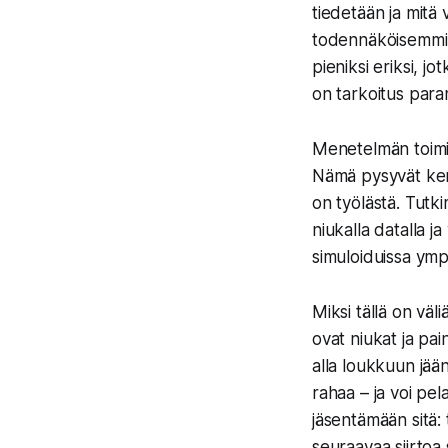
tiedetään ja mitä 
todennäköisemmin 
pieniksi eriksi, j
on tarkoitus para
Menetelmän toimivu
Nämä pysyvät kemi
on työlästä. Tutk
niukalla datalla j
simuloiduissa ympär
Miksi tällä on vä
ovat niukat ja pa
alla loukkuun jään
rahaa – ja voi pel
jäsentämään sitä
seuraavaa siirtoa 