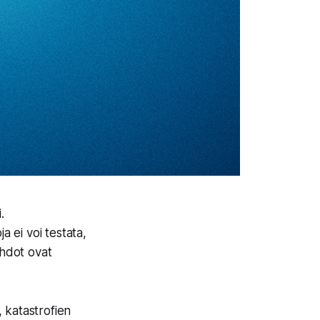
.
a ei voi testata,
ahdot ovat
 katastrofien